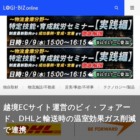
独自取材
物流施設/不動産
災害/事故/不祥事
テクノロジー/製品
越境ECサイト運営のビィ・フォアー
ド、DHLと輸送時の温室効果ガス削減
で連携