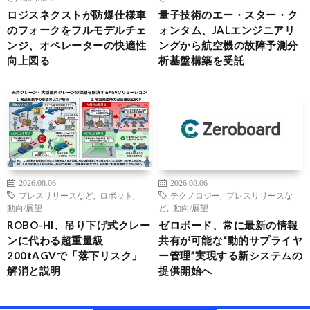
ロジスネクストが防爆仕様車
量子技術のエー・スター・ク
のフォークをフルモデルチェ
ォンタム、JALエンジニアリ
ンジ、オペレーターの快適性
ングから航空機の故障予測分
向上図る
析基盤構築を受託
2026.08.06
2026.08.06
プレスリリースなど
,
ロボット
,
テクノロジー
,
プレスリリースな
動向/展望
ど
,
動向/展望
ROBO-HI、吊り下げ式クレー
ゼロボード、常に最新の情報
ンに代わる超重量級
共有が可能な“動的サプライヤ
200tAGVで「落下リスク」
ー管理”実現する新システムの
解消と説明
提供開始へ