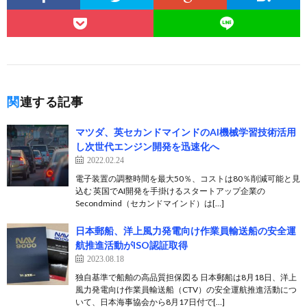
関連する記事
マツダ、英セカンドマインドのAI機械学習技術活用
し次世代エンジン開発を迅速化へ
2022.02.24
電子装置の調整時間を最大50％、コストは80％削減可能と見
込む 英国でAI開発を手掛けるスタートアップ企業の
Secondmind（セカンドマインド）は[…]
日本郵船、洋上風力発電向け作業員輸送船の安全運
航推進活動がISO認証取得
2023.08.18
独自基準で船舶の高品質担保図る 日本郵船は8月18日、洋上
風力発電向け作業員輸送船（CTV）の安全運航推進活動につ
いて、日本海事協会から8月17日付で[…]