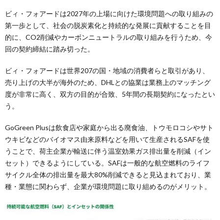
ビィ・フォアードは2027年の上場に向けた環境問題への取り組みの
第一歩として、社会の脱炭素化と持続的な発展に貢献することを目
的に、CO2削減やカーボンニュートラルの取り組みを行うため、今
回の契約締結に踏み切った。
ビィ・フォアードは世界207の国・地域の消費者らと取引があり、
売り上げの大半が海外のため、DHLとの協業は業務上のマッチング
度が非常に高く、双方の目的が合致、5年間の長期契約になったとい
う。
GoGreen Plusは飲食店や家庭から出る廃食油、トウモロコシやサト
ウキビなどのバイオマス由来原料などを用いて生産されるSAFを使
うことで、荷主企業が輸送に伴う温室効果ガス排出量を削減（イン
セット）できるようにしている。SAFは一般的な航空燃料のライフ
サイクル全体の排出量を最大80%削減できると見込まれており、業
種・業態に関わらず、企業が環境問題に取り組めるのがメリット。