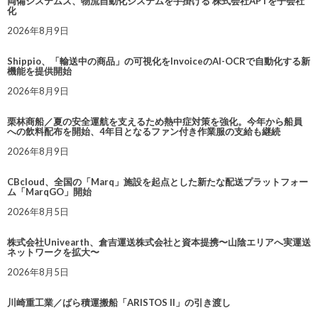
両備システムズ、物流自動化システムを手掛ける 株式会社APTを子会社
化
2026年8月9日
Shippio、「輸送中の商品」の可視化をInvoiceのAI-OCRで自動化する新
機能を提供開始
2026年8月9日
栗林商船／夏の安全運航を支えるため熱中症対策を強化。今年から船員
への飲料配布を開始、4年目となるファン付き作業服の支給も継続
2026年8月9日
CBcloud、全国の「Marq」施設を起点とした新たな配送プラットフォー
ム「MarqGO」開始
2026年8月5日
株式会社Univearth、倉吉運送株式会社と資本提携〜山陰エリアへ実運送
ネットワークを拡大〜
2026年8月5日
川崎重工業／ばら積運搬船「ARISTOS II」の引き渡し