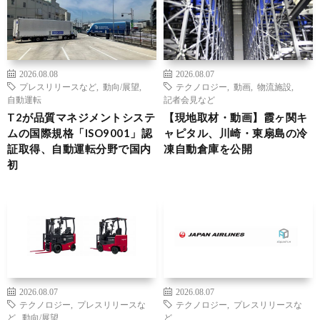
2026.08.08
2026.08.07
プレスリリースなど
,
動向/展望
,
テクノロジー
,
動画
,
物流施設
,
自動運転
記者会見など
T2が品質マネジメントシステ
【現地取材・動画】霞ヶ関キ
ムの国際規格「ISO9001」認
ャピタル、川崎・東扇島の冷
証取得、自動運転分野で国内
凍自動倉庫を公開
初
2026.08.07
2026.08.07
テクノロジー
,
プレスリリースな
テクノロジー
,
プレスリリースな
ど
,
動向/展望
ど