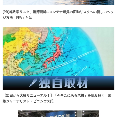
[PR]地政学リスク、港湾混雑…コンテナ運賃の変動リスクへの新しいヘッ
ジ方法「FFA」とは
【次回から大幅リニューアル！】「今そこにある危機」を読み解く 国
際ジャーナリスト・ビニシウス氏