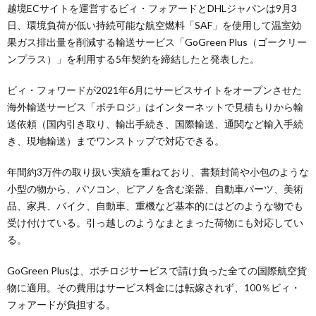
越境ECサイトを運営するビィ・フォアードとDHLジャパンは9月3
日、環境負荷が低い持続可能な航空燃料「SAF」を使用して温室効
果ガス排出量を削減する輸送サービス「GoGreen Plus（ゴークリー
ンプラス）」を利用する5年契約を締結したと発表した。
ビィ・フォワードが2021年6月にサービスサイトをオープンさせた
海外輸送サービス「ポチロジ」はインターネットで見積もりから輸
送依頼（国内引き取り、輸出手続き、国際輸送、通関など輸入手続
き、現地輸送）までワンストップで対応できる。
年間約3万件の取り扱い実績を重ねており、書類封筒や小包のような
小型の物から、パソコン、ピアノを含む楽器、自動車パーツ、美術
品、家具、バイク、自動車、重機など基本的にはどのような物でも
受け付けている。引っ越しのようなまとまった荷物にも対応してい
る。
GoGreen Plusは、ポチロジサービスで請け負った全ての国際航空貨
物に適用。その費用はサービス料金には転嫁されず、100％ビィ・
フォアードが負担する。