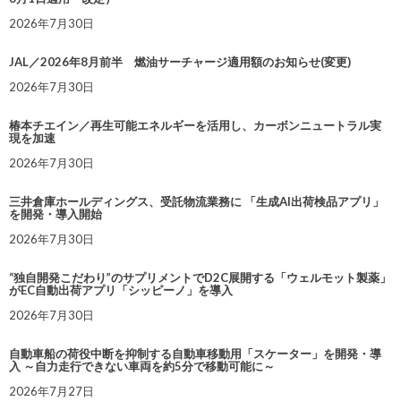
2026年7月30日
JAL／2026年8月前半 燃油サーチャージ適用額のお知らせ(変更)
2026年7月30日
椿本チエイン／再生可能エネルギーを活用し、カーボンニュートラル実
現を加速
2026年7月30日
三井倉庫ホールディングス、受託物流業務に 「生成AI出荷検品アプリ」
を開発・導入開始
2026年7月30日
“独自開発こだわり”のサプリメントでD2C展開する「ウェルモット製薬」
がEC自動出荷アプリ「シッピーノ」を導入
2026年7月30日
自動車船の荷役中断を抑制する自動車移動用「スケーター」を開発・導
入 ～自力走行できない車両を約5分で移動可能に～
2026年7月27日