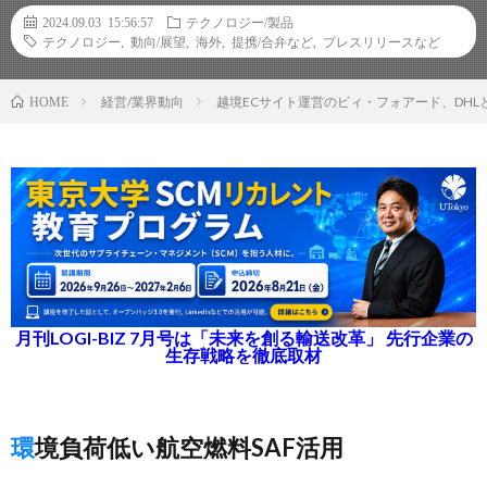
2024.09.03 15:56:57
テクノロジー/製品
テクノロジー
,
動向/展望
,
海外
,
提携/合弁など
,
プレスリリースなど
経営/業界動向
越境ECサイト運営のビィ・フォアード、DH
HOME
月刊LOGI-BIZ 7月号は「未来を創る輸送改革」 先行企業の
生存戦略を徹底取材
環境負荷低い航空燃料SAF活用