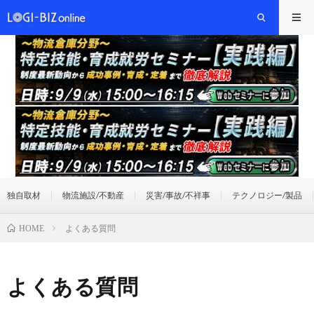
独自取材
物流施設/不動産
災害/事故/不祥事
テクノロジー/製品
よくある質問
HOME
よくある質問