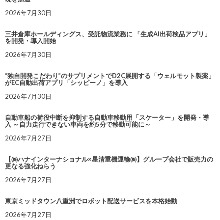
2026年7月30日
三井倉庫ホールディングス、受託物流業務に 「生成AI出荷検品アプリ」
を開発・導入開始
2026年7月30日
“独自開発こだわり”のサプリメントでD2C展開する「ウェルモット製薬」
がEC自動出荷アプリ「シッピーノ」を導入
2026年7月30日
自動車船の荷役中断を抑制する自動車移動用「スケーター」を開発・導
入 ～自力走行できない車両を約5分で移動可能に～
2026年7月27日
【㈱ハナインターナショナル×星清重機運輸㈱】グループ会社で販売力の
更なる強化ねらう
2026年7月27日
東京ミッドタウン八重洲でロボット配送サービスを本格始動
2026年7月27日