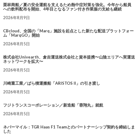
栗林商船／夏の安全運航を支えるため熱中症対策を強化。今年から船員
への飲料配布を開始、4年目となるファン付き作業服の支給も継続
2026年8月9日
CBcloud、全国の「Marq」施設を起点とした新たな配送プラットフォー
ム「MarqGO」開始
2026年8月5日
株式会社Univearth、倉吉運送株式会社と資本提携〜山陰エリアへ実運送
ネットワークを拡大〜
2026年8月5日
川崎重工業／ばら積運搬船「ARISTOS II」の引き渡し
2026年8月5日
フジトランスコーポレーション／新造船「蓉翔丸」就航
2026年8月5日
ネバーマイル：TGR Haas F1 Teamとのパートナーシップ契約を締結しま
した