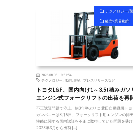
テクノロジー/
経営/業界動向
2026.08.05 19:51:54
テクノロジー
,
動向/展望
,
プレスリリースなど
トヨタL&F、国内向け1～3.5t積みガソ
エンジン式フォークリフトの出荷を再
不正認証問題で停止、約3年半ぶりに 豊田自動織機トヨタ
カンパニーは8月5日、フォークリフト用エンジンの排
性能に関する国内認証を不正に取得していた問題を受け
2023年3月から出荷 […]