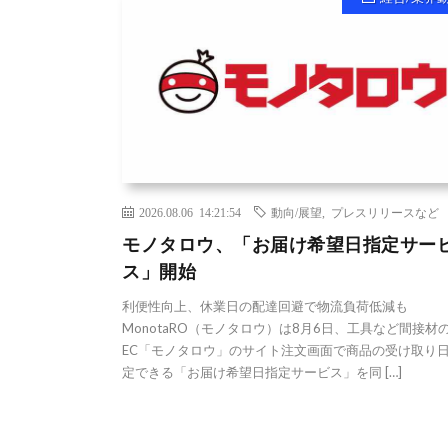
2026.08.06 14:21:54
動向/展望
,
プレスリリースなど
モノタロウ、「お届け希望日指定サー
ス」開始
利便性向上、休業日の配達回避で物流負荷低減も
MonotaRO（モノタロウ）は8月6日、工具など間接材
EC「モノタロウ」のサイト注文画面で商品の受け取り
定できる「お届け希望日指定サービス」を同 […]