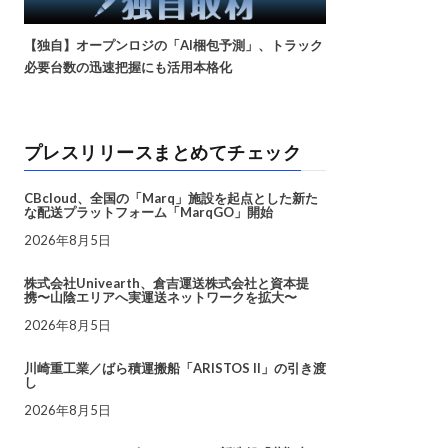
【独自】オープンロジの「AI梱包予測」、トラック
必要台数の迅速把握にも活用本格化
プレスリリースまとめてチェック
CBcloud、全国の「Marq」施設を起点とした新た
な配送プラットフォーム「MarqGO」開始
2026年8月5日
株式会社Univearth、倉吉運送株式会社と資本提
携〜山陰エリアへ実運送ネットワークを拡大〜
2026年8月5日
川崎重工業／ばら積運搬船「ARISTOS II」の引き渡
し
2026年8月5日