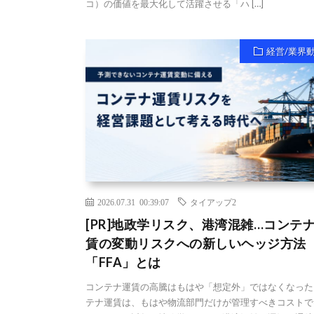
コ）の価値を最大化して活躍させる「ハ […]
経営/業界
2026.07.31 00:39:07
タイアップ2
[PR]地政学リスク、港湾混雑…コンテ
賃の変動リスクへの新しいヘッジ方法
「FFA」とは
コンテナ運賃の高騰はもはや「想定外」ではなくなった
テナ運賃は、もはや物流部門だけが管理すべきコストで