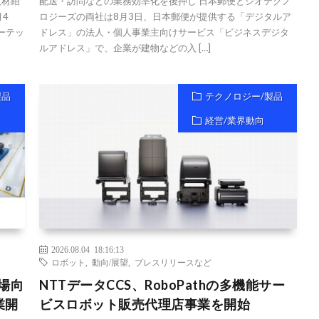
人材紹
配送・訪問などの業務効率化を後押し 日本郵便とジオテクノ
月4
ロジーズの両社は8月3日、日本郵便が提供する「デジタルア
ァーテッ
ドレス」の法人・個人事業主向けサービス「ビジネスデジタ
ルアドレス」で、企業が建物などの入 […]
製品
テクノロジー/製品
経営/業界動向
2026.08.04 18:16:13
ロボット
,
動向/展望
,
プレスリリースなど
現場向
NTTデータCCS、RoboPathの多機能サー
業開
ビスロボット販売代理店事業を開始