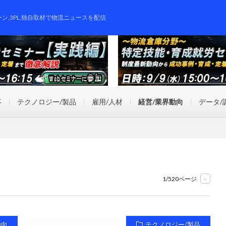
ーン,3PL,独自取材で物流ニュースを配信
事
テクノロジー/製品
雇用/人材
経営/業界動向
データ/
1/520ページ
>
動向
テクノロジー/製品