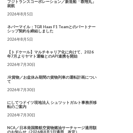
フジトランスコーポレーション／新造船「蓉翔丸」
就航
2026年8月5日
ネバーマイル：TGR Haas F1 Teamとのパートナー
シップ契約を締結しました
2026年8月5日
【トドケール】マルチキャリア化に向けて、2026
年7月よりヤマト運輸とのAPI連携を開始
2026年7月30日
JR貨物／お盆休み期間の貨物列車の運転計画につい
て
2026年7月30日
にしてつドイツ現地法人 シュツットガルト事務所移
転のご案内
2026年7月30日
NCA／日本発国際航空貨物燃油サーチャージ適用額
のお知らせ（2026年8月1日適用 改定）