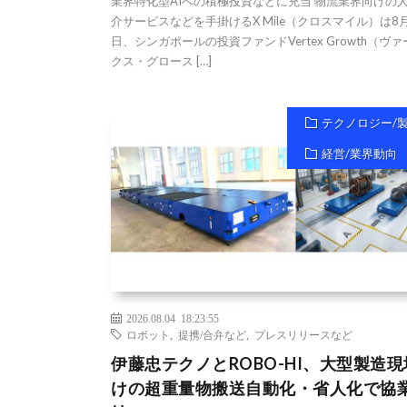
業界特化型AIへの積極投資などに充当 物流業界向けの
介サービスなどを手掛けるX Mile（クロスマイル）は8
日、シンガポールの投資ファンドVertex Growth（ヴ
クス・グロース […]
テクノロジー/
経営/業界動向
2026.08.04 18:23:55
ロボット
,
提携/合弁など
,
プレスリリースなど
伊藤忠テクノとROBO-HI、大型製造
けの超重量物搬送自動化・省人化で協