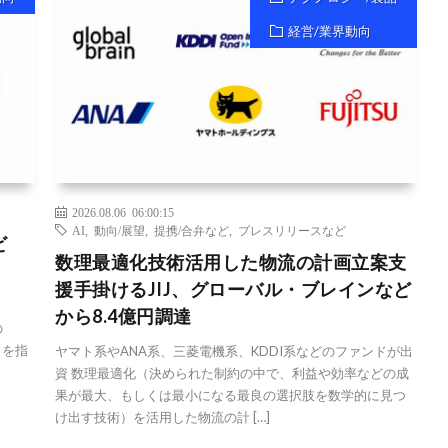
経営/業界動向
2026.08.06 06:00:15
AI
,
動向/展望
,
提携/合弁など
,
プレスリリースなど
ビ
数理最適化技術活用した物流の計画立案支
援手掛けるJIJ、グローバル・ブレインなど
から8.4億円調達
の
日を指
ヤマト系やANA系、三菱電機系、KDDI系などのファンドが出
資 数理最適化（決められた制約の中で、利益や効率などの成
果が最大、もしくは最小になる最良の選択肢を数学的に見つ
け出す技術）を活用した物流の計 […]