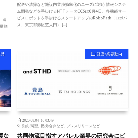
配送や清掃など施設内業務効率化のニーズに対応 情報システ
ム開発などを手掛けるNTTデータCCSは8月4日、多機能サー
ビスロボットを手掛けるスタートアップのRoboPath（ロボパ
、造
ス、東京都港区芝大門） […]
量物
製品
経営/業界動向
2026.08.04 16:03:49
動向/展望
,
提携/合弁など
,
プレスリリースなど
援な
共同物流目指すアパレル業界の研究会にビ