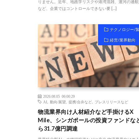
りません。近年、地政学リスクや港湾混雑、運河の通航
など、企業ではコントロールできない要 […]
テクノロジー/
経営/業界動向
2026.08.05 06:00:29
AI
,
動向/展望
,
提携/合弁など
,
プレスリリースなど
物流業界向け人材紹介など手掛けるX
Mile、シンガポールの投資ファンドな
ら31.7億円調達