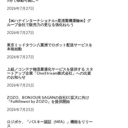
5分で移動可能に～
2026年7月27日
【㈱ハナインターナショナル×星清重機運輸㈱】グ
ループ会社で販売力の更なる強化ねらう
2026年7月27日
東京ミッドタウン八重洲でロボット配送サービスを
本格始動
2026年7月27日
上組／コンテナ物流最適化サービスを提供する スタ
ートアップ企業「OneStream株式会社」への出資
のお知らせ
2026年7月21日
ZOZO、BONJOUR SAGANの自社EC拡大に向け
「Fulfillment by ZOZO」を提供開始
2026年7月21日
ロジポケ、「パスキー認証（MFA）」機能をリリー
ス