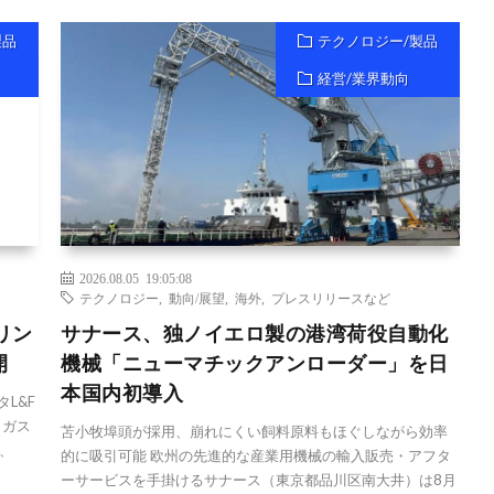
製品
テクノロジー/製品
経営/業界動向
2026.08.05 19:05:08
テクノロジー
,
動向/展望
,
海外
,
プレスリリースなど
リン
サナース、独ノイエロ製の港湾荷役自動化
開
機械「ニューマチックアンローダー」を日
本国内初導入
L&F
出ガス
苫小牧埠頭が採用、崩れにくい飼料原料もほぐしながら効率
、
的に吸引可能 欧州の先進的な産業用機械の輸入販売・アフタ
ーサービスを手掛けるサナース（東京都品川区南大井）は8月