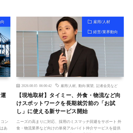
動向
雇用/人材
経営/業界動向
2026.08.05 06:00:42
雇用/人材
,
動向/展望
,
記者会見など
ナ運
【現地取材】タイミー、外食・物流など向
けスポットワークを長期就労前の「お試
し」に使える新サービス開始
 コン
ニーズの高まりに対応、採用のミスマッチ回避をサポート 外
はあ
食・物流業界など向けの単発アルバイト仲介サービスを提供