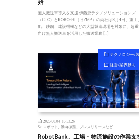
始
無人搬送車導入を支援 伊藤忠テクノソリューションズ
（CTC）とROBO-HI（旧ZMP）の両社は8月4日、重工
船、鉄鋼、建設機械などの大型製造現場を対象に、超重
向け無人搬送車を活用した搬送業務 […]
テクノロジー/
経営/業界動向
2026.08.04 16:53:26
ロボット
,
動向/展望
,
プレスリリースなど
RobotBank、工場・物流施設の作業支