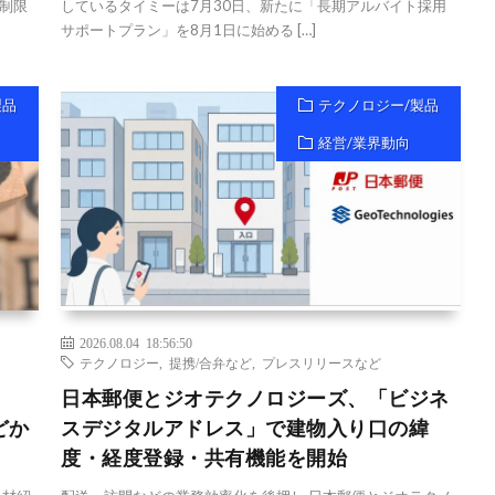
制限
しているタイミーは7月30日、新たに「長期アルバイト採用
サポートプラン」を8月1日に始める […]
製品
テクノロジー/製品
経営/業界動向
2026.08.04 18:56:50
テクノロジー
,
提携/合弁など
,
プレスリリースなど
日本郵便とジオテクノロジーズ、「ビジネ
どか
スデジタルアドレス」で建物入り口の緯
度・経度登録・共有機能を開始