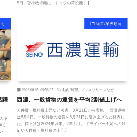
5日、苫小牧埠頭に、ドイツの荷役機 […]
動向
経営/業界動向
2026.08.05 09:56:27
動向/展望
,
プレスリリースなど
活躍
西濃、一般貨物の運賃を平均2割値上げへ
人件費・燃料費上昇など考慮、8月21日から実施 西濃運輸
は8月4日、一般貨物の運賃を8月21日に引き上げると発表し
図る
た。値上げは2024年以来、2年ぶり。 ドライバー不足への対
月5
応や人件費・燃料費の上 […]
ハ