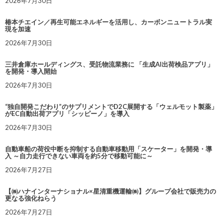
2026年7月30日
椿本チエイン／再生可能エネルギーを活用し、カーボンニュートラル実
現を加速
2026年7月30日
三井倉庫ホールディングス、受託物流業務に 「生成AI出荷検品アプリ」
を開発・導入開始
2026年7月30日
“独自開発こだわり”のサプリメントでD2C展開する「ウェルモット製薬」
がEC自動出荷アプリ「シッピーノ」を導入
2026年7月30日
自動車船の荷役中断を抑制する自動車移動用「スケーター」を開発・導
入 ～自力走行できない車両を約5分で移動可能に～
2026年7月27日
【㈱ハナインターナショナル×星清重機運輸㈱】グループ会社で販売力の
更なる強化ねらう
2026年7月27日