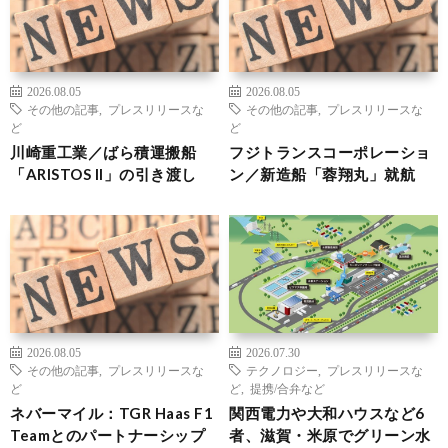
2026.08.05
2026.08.05
その他の記事
,
プレスリリースな
その他の記事
,
プレスリリースな
ど
ど
川崎重工業／ばら積運搬船
フジトランスコーポレーショ
「ARISTOS II」の引き渡し
ン／新造船「蓉翔丸」就航
2026.08.05
2026.07.30
その他の記事
,
プレスリリースな
テクノロジー
,
プレスリリースな
ど
ど
,
提携/合弁など
ネバーマイル：TGR Haas F1
関西電力や大和ハウスなど6
Teamとのパートナーシップ
者、滋賀・米原でグリーン水