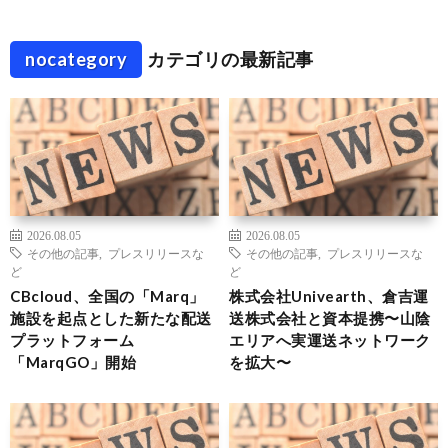
nocategory
カテゴリの最新記事
2026.08.05
2026.08.05
その他の記事
,
プレスリリースな
その他の記事
,
プレスリリースな
ど
ど
CBcloud、全国の「Marq」
株式会社Univearth、倉吉運
施設を起点とした新たな配送
送株式会社と資本提携〜山陰
プラットフォーム
エリアへ実運送ネットワーク
「MarqGO」開始
を拡大〜