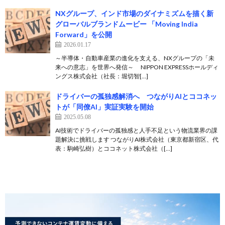
NXグループ、インド市場のダイナミズムを描く新
グローバルブランドムービー 「Moving India
Forward」を公開
2026.01.17
～半導体・自動車産業の進化を支える、NXグループの「未
来への意志」を世界へ発信～ NIPPON EXPRESSホールディ
ングス株式会社（社長：堀切智[…]
ドライバーの孤独感解消へ つながりAIとココネッ
トが「同僚AI」実証実験を開始
2025.05.08
AI技術でドライバーの孤独感と人手不足という物流業界の課
題解決に挑戦します つながりAI株式会社（東京都新宿区、代
表：駒崎弘樹）とココネット株式会社（[…]