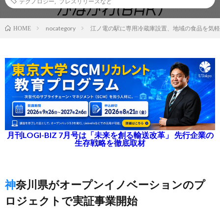
テクノロジー
,
プレスリリースなど
nocategory
江ノ電の駅に専用冷蔵庫設置、地域の食品を気軽
HOME
月刊LOGI-BIZ 7月号は「未来を創る輸送改革」 先行企業の
生存戦略を徹底取材
神奈川県がオープンイノベーションのプ
ロジェクトで実証事業開始