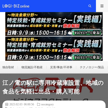
独自取材
物流施設/不動産
災害/事故/不祥事
テクノロジー/製品
江ノ電の駅に専用冷蔵庫設置、地域の
食品を気軽に出品・購入可能
2023.02.03 06:00:56
nocategory