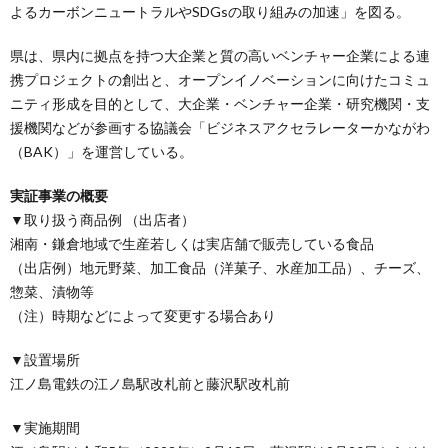
よるカーボンニュートラルやSDGsの取り組みの加速」を図る。
県は、県内に拠点を持つ大企業と質の高いベンチャー企業による連
携プロジェクトの創出と、オープンイノベーションに向けたコミュ
ニティ形成を目的として、大企業・ベンチャー企業・研究機関・支
援機関などが参画する協議会「ビジネスアクセラレーターかながわ
（BAK）」を運営している。
実証事業の概要
▼取り扱う商品例 （出店者）
湘南・鎌倉地域で生産若しくは実店舗で販売している食品
（出店例）地元野菜、加工食品（洋菓子、水産加工品）、チーズ、
惣菜、漬物等
（注）時期などによって変更する場合あり
▼設置場所
江ノ島電鉄の江ノ島駅改札前と藤沢駅改札前
▼実施期間