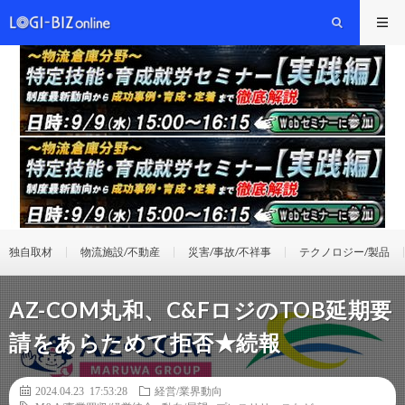
独自取材
物流施設/不動産
災害/事故/不祥事
テクノロジー/製品
AZ-COM丸和、C&FロジのTOB延期要
請をあらためて拒否★続報
2024.04.23 17:53:28
経営/業界動向