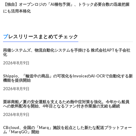
【独自】オープンロジの「AI梱包予測」、トラック必要台数の迅速把握
にも活用本格化
プレスリリースまとめてチェック
両備システムズ、物流自動化システムを手掛ける 株式会社APTを子会社
化
2026年8月9日
Shippio、「輸送中の商品」の可視化をInvoiceのAI-OCRで自動化する新
機能を提供開始
2026年8月9日
栗林商船／夏の安全運航を支えるため熱中症対策を強化。今年から船員
への飲料配布を開始、4年目となるファン付き作業服の支給も継続
2026年8月9日
CBcloud、全国の「Marq」施設を起点とした新たな配送プラットフォー
ム「MarqGO」開始