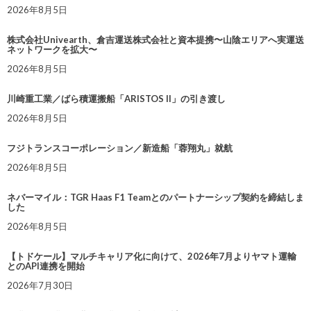
2026年8月5日
株式会社Univearth、倉吉運送株式会社と資本提携〜山陰エリアへ実運送
ネットワークを拡大〜
2026年8月5日
川崎重工業／ばら積運搬船「ARISTOS II」の引き渡し
2026年8月5日
フジトランスコーポレーション／新造船「蓉翔丸」就航
2026年8月5日
ネバーマイル：TGR Haas F1 Teamとのパートナーシップ契約を締結しま
した
2026年8月5日
【トドケール】マルチキャリア化に向けて、2026年7月よりヤマト運輸
とのAPI連携を開始
2026年7月30日