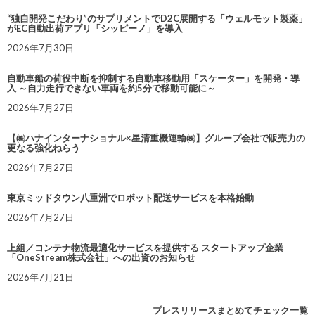
“独自開発こだわり”のサプリメントでD2C展開する「ウェルモット製薬」
がEC自動出荷アプリ「シッピーノ」を導入
2026年7月30日
自動車船の荷役中断を抑制する自動車移動用「スケーター」を開発・導
入 ～自力走行できない車両を約5分で移動可能に～
2026年7月27日
【㈱ハナインターナショナル×星清重機運輸㈱】グループ会社で販売力の
更なる強化ねらう
2026年7月27日
東京ミッドタウン八重洲でロボット配送サービスを本格始動
2026年7月27日
上組／コンテナ物流最適化サービスを提供する スタートアップ企業
「OneStream株式会社」への出資のお知らせ
2026年7月21日
プレスリリースまとめてチェック一覧