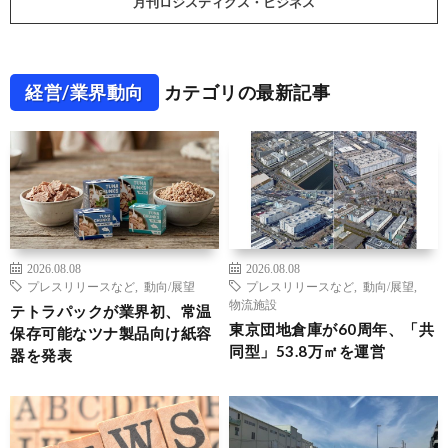
月刊ロジスティクス・ビジネス
経営/業界動向
カテゴリの最新記事
2026.08.08
2026.08.08
プレスリリースなど
,
動向/展望
プレスリリースなど
,
動向/展望
,
物流施設
テトラパックが業界初、常温
東京団地倉庫が60周年、「共
保存可能なツナ製品向け紙容
同型」53.8万㎡を運営
器を発表