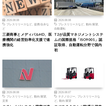
2026.08.08
2026.08.08
プレスリリースなど
,
提携/合弁な
プレスリリースなど
,
動向/展望
,
ど
自動運転
三菱商事とメディパルHD、医
T2が品質マネジメントシステ
療機関の経営効率化支援で連
ムの国際規格「ISO9001」認
携強化
証取得、自動運転分野で国内
初
2026.08.08
2026.08.07
プレスリリースなど
,
動向/展望
,
テクノロジー
,
プレスリリースな
災害
ど
,
動向/展望