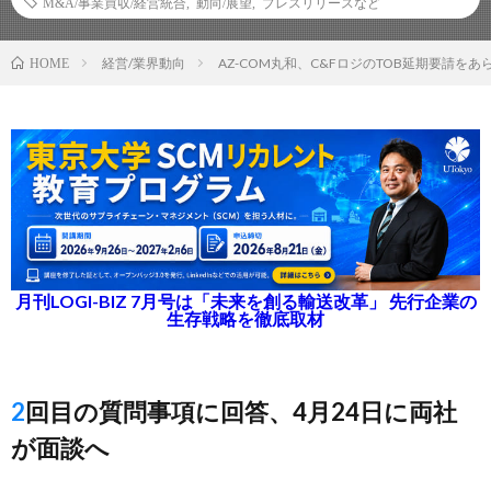
M&A/事業買収/経営統合
,
動向/展望
,
プレスリリースなど
経営/業界動向
AZ-COM丸和、C&FロジのTOB延期要請を
HOME
月刊LOGI-BIZ 7月号は「未来を創る輸送改革」 先行企業の
生存戦略を徹底取材
2回目の質問事項に回答、4月24日に両社
が面談へ