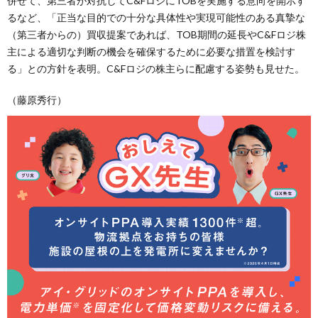
併せて、第三者が対抗してC&FロジにTOBを実施する意向を開示す
るなど、「正当な目的での十分な具体性や実現可能性のある真摯な
（第三者からの）買収提案であれば、TOB期間の延長やC&Fロジ株
主による適切な判断の機会を確保するために必要な措置を検討す
る」との方針を表明。C&Fロジの株主らに配慮する姿勢も見せた。
（藤原秀行）