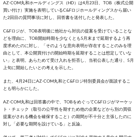
AZ-COM丸和ホールディングス（HD）は4月23日、TOB（株式公開
買い付け）実施を表明しているC&Fロジホールディングスから届い
た2回目の質問事項に対し、回答書を送付したと発表した。
C&Fロジが、TOB表明後に他社から対抗の提案を受けていることな
どを理由に、TOB開始時期を少なくとも5月末まで延期するよう再
度求めたのに対し、「そのような意向表明が存在することのみを理
由として、本公開買付けの開始時期を延期することは想定していな
い」と表明。あらためて受け入れを拒否し、当初公表した通り、5月
上旬に開始したいとの考えを示した。
また、4月24日にAZ-COM丸和とC&Fロジ特別委員会が面談するこ
とも明らかにした。
AZ-COM丸和は回答書の中で、TOBをめぐってC&Fロジがマーケッ
ト・チェック（取引の公平性を期すため他の企業などから別の買収
提案がされる機会を確保すること）の期間が不十分と主張したのに
対し「必要な期間を設けている」と反論。