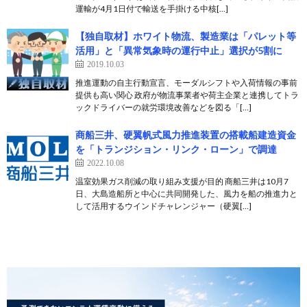
運輸が4月1日付で輸送を手掛ける中核[…]
【独自取材】ホワイト物流、製造業は「パレット等
活用」と「異常気象時の運行中止」選択が5割に
2019.10.03
推進運動の自主行動宣言、モーダルシフトや入荷情報の事前
提供も高い関心 政府が物流事業者や荷主企業と連携してトラ
ックドライバーの就労環境改善などを図る「[…]
商船三井、硬翼帆式風力推進装置の搭載船建造資金
を「トランジション・リンク・ローン」で調達
2022.10.08
温室効果ガス削減の取り組み支援が目的 商船三井は10月7
日、大島造船所と中心に共同開発した、風力を船の推進力と
して活用するウインドチャレンジャー（硬翼[…]