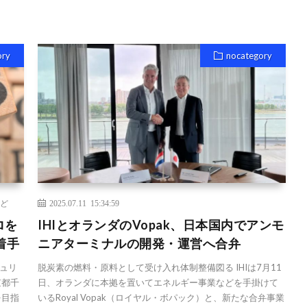
ory
nocategory
ど
2025.07.11 15:34:59
ロを
IHIとオランダのVopak、日本国内でアンモ
着手
ニアターミナルの開発・運営へ合弁
ュリ
脱炭素の燃料・原料として受け入れ体制整備図る IHIは7月11
京都千
日、オランダに本拠を置いてエネルギー事業などを手掛けて
を目指
いるRoyal Vopak（ロイヤル・ボパック）と、新たな合弁事業