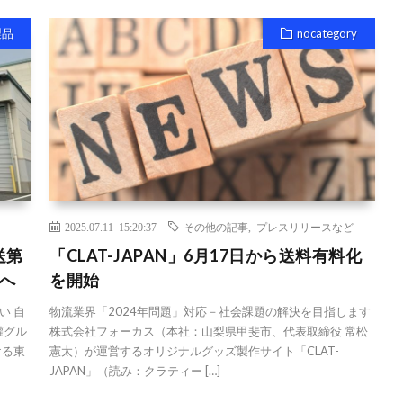
製品
nocategory
2025.07.11 15:20:37
その他の記事
,
プレスリリースなど
送第
「CLAT-JAPAN」6月17日から送料有料化
へ
を開始​
い 自
物流業界「2024年問題」対応－社会課題の解決を目指します
罐グル
株式会社フォーカス（本社：山梨県甲斐市、代表取締役 常松
ける東
憲太）が運営するオリジナルグッズ製作サイト「CLAT-
JAPAN」（読み：クラティー […]