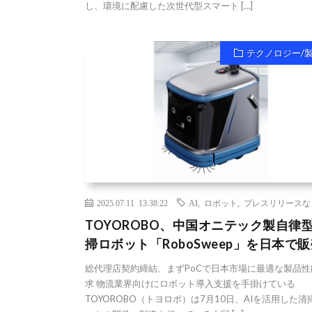
し、環境に配慮した次世代型スマート […]
テクノロジー/
2025.07.11 13:38:22
AI
,
ロボット
,
プレスリリースな
TOYOROBO、中国オニテック製自律
掃ロボット「RoboSweep」を日本で
総代理店契約締結、まずPoCで日本市場に最適な製品性
求 物流業界向けにロボット導入支援を手掛けている
TOYOROBO（トヨロボ）は7月10日、AIを活用した清