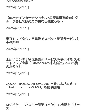
5分で移動可能に～
2026年7月27日
【㈱ハナインターナショナル×星清重機運輸㈱】グ
ループ会社で販売力の更なる強化ねらう
2026年7月27日
東京ミッドタウン八重洲でロボット配送サービスを
本格始動
2026年7月27日
上組／コンテナ物流最適化サービスを提供する スタ
ートアップ企業「OneStream株式会社」への出資
のお知らせ
2026年7月21日
ZOZO、BONJOUR SAGANの自社EC拡大に向け
「Fulfillment by ZOZO」を提供開始
2026年7月21日
ロジポケ、「パスキー認証（MFA）」機能をリリー
ス