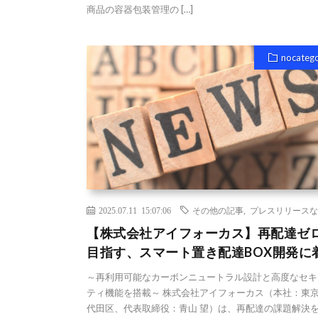
商品の容器包装管理の […]
nocateg
2025.07.11 15:07:06
その他の記事
,
プレスリリースな
【株式会社アイフォーカス】再配達ゼ
目指す、スマート置き配達BOX開発に
～再利用可能なカーボンニュートラル設計と高度なセキ
ティ機能を搭載～ 株式会社アイフォーカス（本社：東
代田区、代表取締役：青山 望）は、再配達の課題解決