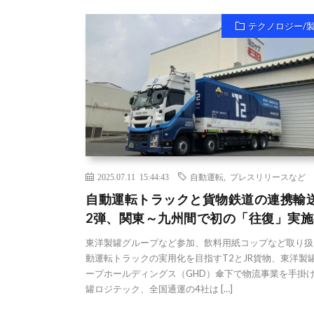
テクノロジー/
2025.07.11 15:44:43
自動運転
,
プレスリリースなど
自動運転トラックと貨物鉄道の連携輸
2弾、関東～九州間で初の「往復」実施
東洋製罐グループなど参加、飲料用紙コップなど取り扱
動運転トラックの実用化を目指すT2とJR貨物、東洋製
ープホールディングス（GHD）傘下で物流事業を手掛
罐ロジテック、全国通運の4社は […]