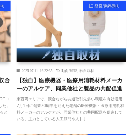
動向
経営/業界動向
2025.07.11 16:22:35
動向/展望
,
独自取材
吸収合
【独自】医療機器・医療用消耗材料メーカ
ーのアルケア、同業他社と製品の共配促進
GCロ
東西両エリアで、競合ながら共通取引先多い環境を有効活用
した。
7月1日に創業70周年を迎えた老舗の医療機器・医療用消耗材
ると
料メーカーのアルケアが、同業他社との共同配送を促進して
いる。主力としている人工肛門や人 […]