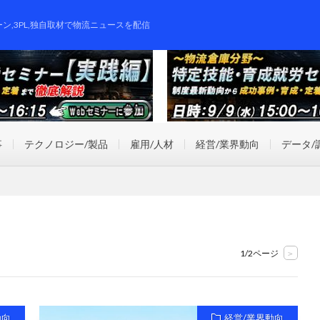
ーン,3PL,独自取材で物流ニュースを配信
事
テクノロジー/製品
雇用/人材
経営/業界動向
データ/
1/2ページ
>
動向
経営/業界動向