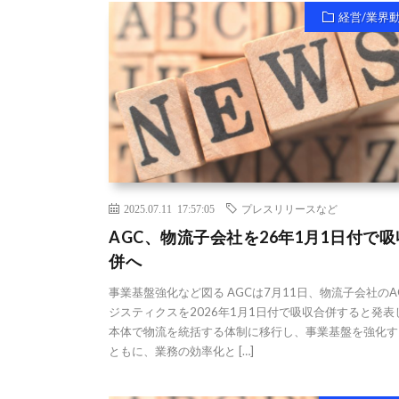
経営/業界
2025.07.11 17:57:05
プレスリリースなど
AGC、物流子会社を26年1月1日付で
併へ
事業基盤強化など図る AGCは7月11日、物流子会社のA
ジスティクスを2026年1月1日付で吸収合併すると発表
本体で物流を統括する体制に移行し、事業基盤を強化す
ともに、業務の効率化と […]