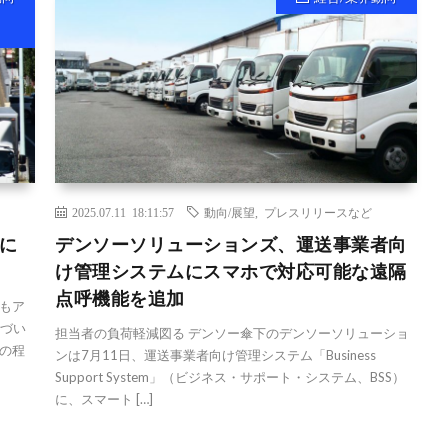
2025.07.11 18:11:57
動向/展望
,
プレスリリースなど
に
デンソーソリューションズ、運送事業者向
け管理システムにスマホで対応可能な遠隔
点呼機能を追加
もア
基づい
担当者の負荷軽減図る デンソー傘下のデンソーソリューショ
の程
ンは7月11日、運送事業者向け管理システム「Business
Support System」（ビジネス・サポート・システム、BSS）
に、スマート […]