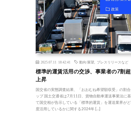
政策
2025.07.11 18:42:41
動向/展望
,
プレスリリースなど
標準的運賃活用の交渉、事業者の7割超
上昇
国交省の実態調査結果、「おおむね希望額収受」の割合
ップ 国土交通省は7月11日、貨物自動車運送事業法に
て国交相が告示している「標準的運賃」を運送業界がど
度活用しているかに関する2024年 […]