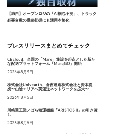
【独自】オープンロジの「AI梱包予測」、トラック
必要台数の迅速把握にも活用本格化
プレスリリースまとめてチェック
CBcloud、全国の「Marq」施設を起点とした新た
な配送プラットフォーム「MarqGO」開始
2026年8月5日
株式会社Univearth、倉吉運送株式会社と資本提
携〜山陰エリアへ実運送ネットワークを拡大〜
2026年8月5日
川崎重工業／ばら積運搬船「ARISTOS II」の引き渡
し
2026年8月5日