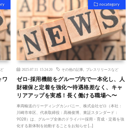
ory
nocategory
ど
2025.07.11 15:24:20
その他の記事
,
プレスリリースなど
ォワ
ゼロ-採用機能をグループ内で一本化し、人
財確保と定着を強化〜待遇格差なく、キャ
リアアップを実感！長く働ける職場へ〜
車両輸送のリーディングカンパニー、株式会社ゼロ（本社：
川崎市幸区、代表取締役：髙橋俊博、東証スタンダード：
9028）は、グループ全体のドライバー採用・育成・定着を強
化する新体制を始動することをお知らせ […]