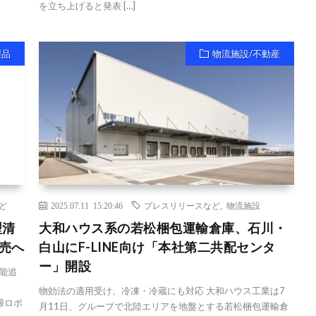
を立ち上げると発表 […]
製品
物流施設/不動産
ど
2025.07.11 15:20:46
プレスリリースなど
,
物流施設
型清
大和ハウス系の若松梱包運輸倉庫、石川・
販売へ
白山にF-LINE向け「本社第二共配センタ
ー」開設
能追
物効法の適用受け、冷凍・冷蔵にも対応 大和ハウス工業は7
掃ロボ
月11日、グループで北陸エリアを地盤とする若松梱包運輸倉