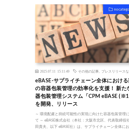
nocateg
2025.07.11 15:11:49
その他の記事
,
プレスリリースな
eBASE-サプライチェーン全体におけ
の容器包装管理の効率化を支援！ 新た
器包装管理システム「CPM eBASE (※1
を開発、リリース
～ 環境配慮と持続可能性の実現に向けた容器包装管理
て ～ eBASE株式会社（本社：大阪市北区、代表取締役社
田貴夫、以下 eBASE社）は、サプライチェーン全体に