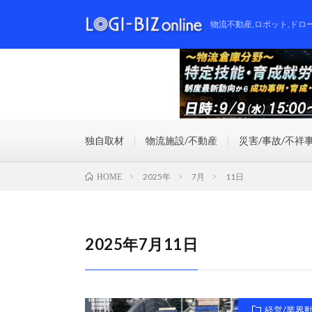
物流不動産,ロボット,ドロ
独自取材
物流施設/不動産
災害/事故/不祥
2025年
7月
11日
HOME
2025年7月11日
経営/業界