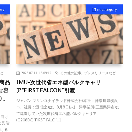
ory
nocategory
ど
2025.07.11 15:09:17
その他の記事
,
プレスリリースなど
る商品
JMU-次世代省エネ型バルクキャリ
な容
ア“FIRST FALCON”引渡
) 」
ジャパン マリンユナイテッド株式会社(本社：神奈川県横浜
市、社長：灘 信之)は、8月8日(火)、津事業所(三重県津市)に
て建造していた次世代省エネ型バルクキャリア
に向け
(G208BC)“FIRST FALC […]
長 岩
おける