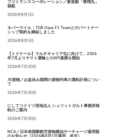
フジトランスコーポレーション／新造船「蓉翔丸」
就航
2026年8月5日
ネバーマイル：TGR Haas F1 Teamとのパートナー
シップ契約を締結しました
2026年8月5日
【トドケール】マルチキャリア化に向けて、2026
年7月よりヤマト運輸とのAPI連携を開始
2026年7月30日
JR貨物／お盆休み期間の貨物列車の運転計画につい
て
2026年7月30日
にしてつドイツ現地法人 シュツットガルト事務所移
転のご案内
2026年7月30日
NCA／日本発国際航空貨物燃油サーチャージ適用額
のお知らせ（2026年8月1日適用 改定）