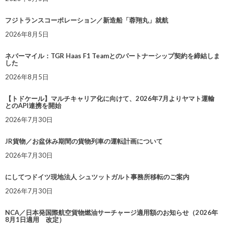
フジトランスコーポレーション／新造船「蓉翔丸」就航
2026年8月5日
ネバーマイル：TGR Haas F1 Teamとのパートナーシップ契約を締結しま
した
2026年8月5日
【トドケール】マルチキャリア化に向けて、2026年7月よりヤマト運輸
とのAPI連携を開始
2026年7月30日
JR貨物／お盆休み期間の貨物列車の運転計画について
2026年7月30日
にしてつドイツ現地法人 シュツットガルト事務所移転のご案内
2026年7月30日
NCA／日本発国際航空貨物燃油サーチャージ適用額のお知らせ（2026年
8月1日適用 改定）