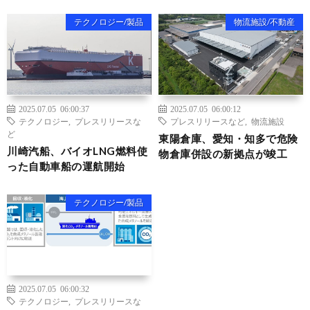
テクノロジー/製品
物流施設/不動産
2025.07.05 06:00:37
2025.07.05 06:00:12
テクノロジー
,
プレスリリースな
プレスリリースなど
,
物流施設
ど
東陽倉庫、愛知・知多で危険
川崎汽船、バイオLNG燃料使
物倉庫併設の新拠点が竣工
った自動車船の運航開始
テクノロジー/製品
2025.07.05 06:00:32
テクノロジー
,
プレスリリースな