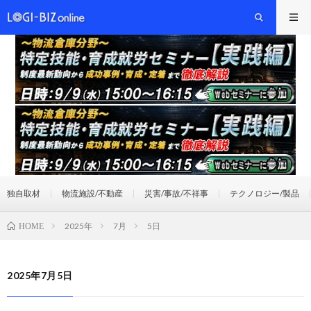
独自取材
物流施設/不動産
災害/事故/不祥事
テクノロジー/製品
2025年
7月
5日
HOME
2025年7月5日