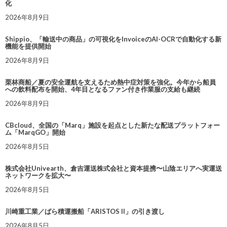
化
2026年8月9日
Shippio、「輸送中の商品」の可視化をInvoiceのAI-OCRで自動化する新
機能を提供開始
2026年8月9日
栗林商船／夏の安全運航を支えるため熱中症対策を強化。今年から船員
への飲料配布を開始、4年目となるファン付き作業服の支給も継続
2026年8月9日
CBcloud、全国の「Marq」施設を起点とした新たな配送プラットフォー
ム「MarqGO」開始
2026年8月5日
株式会社Univearth、倉吉運送株式会社と資本提携〜山陰エリアへ実運送
ネットワークを拡大〜
2026年8月5日
川崎重工業／ばら積運搬船「ARISTOS II」の引き渡し
2026年8月5日