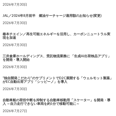
2026年7月30日
JAL／2026年8月前半 燃油サーチャージ適用額のお知らせ(変更)
2026年7月30日
椿本チエイン／再生可能エネルギーを活用し、カーボンニュートラル実
現を加速
2026年7月30日
三井倉庫ホールディングス、受託物流業務に 「生成AI出荷検品アプリ」
を開発・導入開始
2026年7月30日
“独自開発こだわり”のサプリメントでD2C展開する「ウェルモット製薬」
がEC自動出荷アプリ「シッピーノ」を導入
2026年7月30日
自動車船の荷役中断を抑制する自動車移動用「スケーター」を開発・導
入 ～自力走行できない車両を約5分で移動可能に～
2026年7月27日