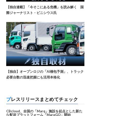
【独自連載】「今そこにある危機」を読み解く 国
際ジャーナリスト・ビニシウス氏
【独自】オープンロジの「AI梱包予測」、トラック
必要台数の迅速把握にも活用本格化
プレスリリースまとめてチェック
CBcloud、全国の「Marq」施設を起点とした新た
な配送プラットフォーム「MarqGO」開始