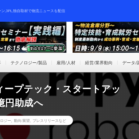
ーン,3PL,独自取材で物流ニュースを配信
事
テクノロジー/製品
雇用/人材
経営/業界動向
データ/
ディープテック・スタートアッ
億円助成へ
ロジー
,
動向/展望
,
プレスリリースなど