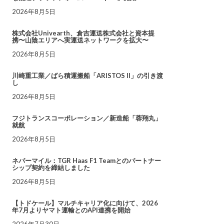
2026年8月5日
株式会社Univearth、倉吉運送株式会社と資本提
携〜山陰エリアへ実運送ネットワークを拡大〜
2026年8月5日
川崎重工業／ばら積運搬船「ARISTOS II」の引き渡
し
2026年8月5日
フジトランスコーポレーション／新造船「蓉翔丸」
就航
2026年8月5日
ネバーマイル：TGR Haas F1 Teamとのパートナー
シップ契約を締結しました
2026年8月5日
【トドケール】マルチキャリア化に向けて、2026
年7月よりヤマト運輸とのAPI連携を開始
2026年7月30日