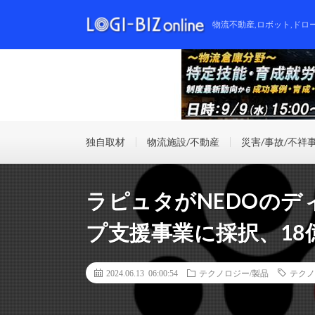
物流不動産,ロボット,ドロ
独自取材
物流施設/不動産
災害/事故/不祥
ラピュタがNEDOの
プ支援事業に採択、18
2024.06.13 06:00:54
テクノロジー/製品
テクノ