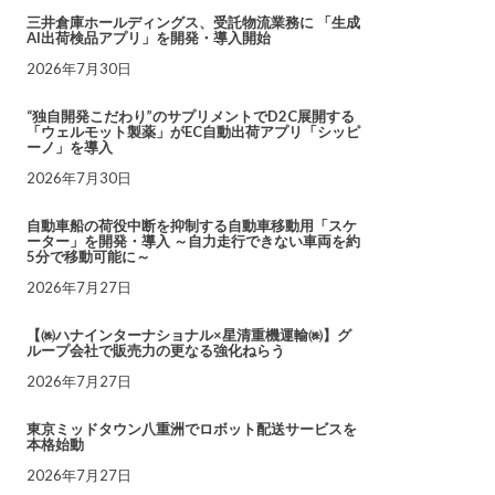
三井倉庫ホールディングス、受託物流業務に 「生成
AI出荷検品アプリ」を開発・導入開始
2026年7月30日
“独自開発こだわり”のサプリメントでD2C展開する
「ウェルモット製薬」がEC自動出荷アプリ「シッピ
ーノ」を導入
2026年7月30日
自動車船の荷役中断を抑制する自動車移動用「スケ
ーター」を開発・導入 ～自力走行できない車両を約
5分で移動可能に～
2026年7月27日
【㈱ハナインターナショナル×星清重機運輸㈱】グ
ループ会社で販売力の更なる強化ねらう
2026年7月27日
東京ミッドタウン八重洲でロボット配送サービスを
本格始動
2026年7月27日