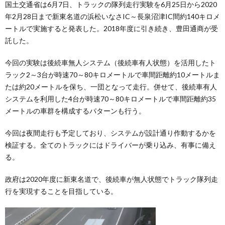
国土交通省は6月7日、トラックの隊列走行実験を6月25日から2020
年2月28日まで新東名道の浜松いなさIC～長泉沼津IC間約140キロメ
ートルで実施すると発表した。2018年度に引き続き、豊田通商が受
託した。
今回の実験は後続車無人システム（後続車有人状態）を活用したト
ラック2～3台が時速70～80キロメートルで車間距離約10メートルま
たは約20メートルを保ち、一団となって走行。併せて、後続車有人
システムを利用した4台が時速70～80キロメートルで車間距離約35
メートルの車群を構成するパターンも行う。
今回は夜間走行も予定しており、システムが設計通り作動するかを
検証する。全てのトラックにはドライバーが乗り込み、有事に備え
る。
政府は2020年度に新東名道で、後続車が無人状態でトラック隊列走
行を実現することを目指している。