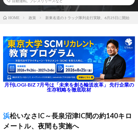
自動運転
,
プレスリリースなど
政策
新東名道のトラック隊列走行実験、6月25日に開始
HOME
月刊LOGI-BIZ 7月号は「未来を創る輸送改革」 先行企業の
生存戦略を徹底取材
浜松いなさIC～長泉沼津IC間の約140キロ
メートル、夜間も実施へ