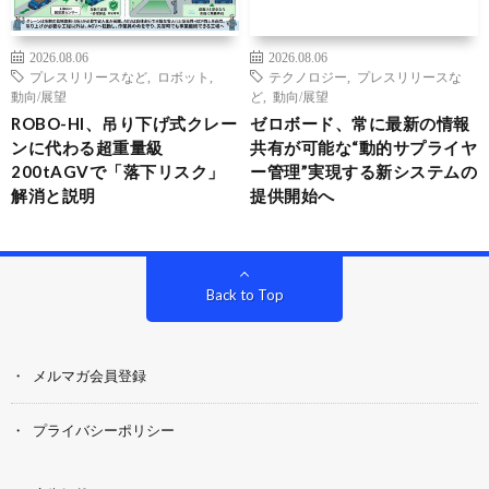
2026.08.06
2026.08.06
プレスリリースなど
,
ロボット
,
テクノロジー
,
プレスリリースな
動向/展望
ど
,
動向/展望
ROBO-HI、吊り下げ式クレー
ゼロボード、常に最新の情報
ンに代わる超重量級
共有が可能な“動的サプライヤ
200tAGVで「落下リスク」
ー管理”実現する新システムの
解消と説明
提供開始へ
Back to Top
メルマガ会員登録
プライバシーポリシー