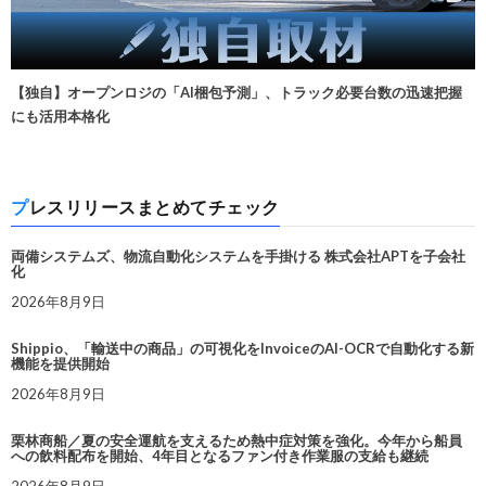
【独自】オープンロジの「AI梱包予測」、トラック必要台数の迅速把握
にも活用本格化
プレスリリースまとめてチェック
両備システムズ、物流自動化システムを手掛ける 株式会社APTを子会社
化
2026年8月9日
Shippio、「輸送中の商品」の可視化をInvoiceのAI-OCRで自動化する新
機能を提供開始
2026年8月9日
栗林商船／夏の安全運航を支えるため熱中症対策を強化。今年から船員
への飲料配布を開始、4年目となるファン付き作業服の支給も継続