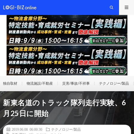
独自取材
物流施設/不動産
災害/事故/不祥事
テクノロジー/製品
新東名道のトラック隊列走行実験、6
月25日に開始
2019.06.08 06:00:30
テクノロジー/製品