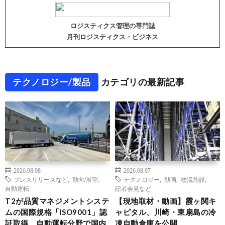
ロジスティクス管理の専門誌
月刊ロジスティクス・ビジネス
テクノロジー/製品
カテゴリの最新記事
2026.08.08
2026.08.07
プレスリリースなど
,
動向/展望
,
テクノロジー
,
動画
,
物流施設
,
自動運転
記者会見など
T2が品質マネジメントシステ
【現地取材・動画】霞ヶ関キ
ムの国際規格「ISO9001」認
ャピタル、川崎・東扇島の冷
証取得、自動運転分野で国内
凍自動倉庫を公開