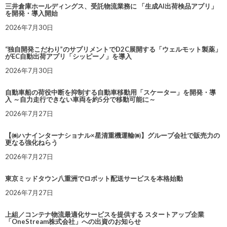
三井倉庫ホールディングス、受託物流業務に 「生成AI出荷検品アプリ」
を開発・導入開始
2026年7月30日
“独自開発こだわり”のサプリメントでD2C展開する「ウェルモット製薬」
がEC自動出荷アプリ「シッピーノ」を導入
2026年7月30日
自動車船の荷役中断を抑制する自動車移動用「スケーター」を開発・導
入 ～自力走行できない車両を約5分で移動可能に～
2026年7月27日
【㈱ハナインターナショナル×星清重機運輸㈱】グループ会社で販売力の
更なる強化ねらう
2026年7月27日
東京ミッドタウン八重洲でロボット配送サービスを本格始動
2026年7月27日
上組／コンテナ物流最適化サービスを提供する スタートアップ企業
「OneStream株式会社」への出資のお知らせ