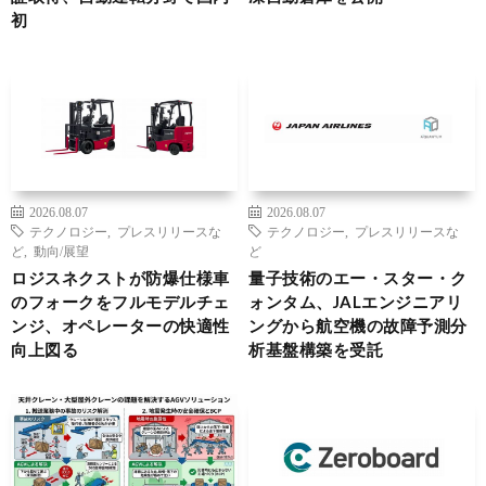
初
2026.08.07
2026.08.07
テクノロジー
,
プレスリリースな
テクノロジー
,
プレスリリースな
ど
,
動向/展望
ど
ロジスネクストが防爆仕様車
量子技術のエー・スター・ク
のフォークをフルモデルチェ
ォンタム、JALエンジニアリ
ンジ、オペレーターの快適性
ングから航空機の故障予測分
向上図る
析基盤構築を受託