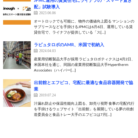
JPMC運⽤の賃貸住宅にライナフの「スマート置き
配」試験導⼊
2023.06.06
オートロックでも可能に、物件の価値向上図る マンションの
サブリースなどを手掛けるJPMCは6月6日、運用している賃
貸住宅で、ライナフが提供している「ス[…]
ラピュタロボのAMR、米国で初納入
2024.04.03
産業用切断製品大手が採用 ラピュタロボティクスは4月2日、
米国本社を通じ、同国の産業用切断製品大手Hypertherm
Associates（ハイパー[…]
出前館とエフピコ、宅配に最適な食品容器開発で協
業
2019.07.24
汁漏れ防止や保温性能向上図る、卸売り視野 食事の宅配代行
を手掛けるウェブサイト「出前館」を展開している夢の街創
造委員会と食品トレー大手のエフピコは7月[…]