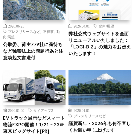
2026.06.25
2026.04.01
動向/展望
プレスリリースなど
,
不祥事
,
動
弊社公式ウェブサイトを全面
向/展望
リニューアルいたしました：
公取委、荷主779社に荷待ち
「LOGI-BIZ」の魅力をお伝え
など独禁法上の問題行為と注
いたします！
意喚起文書送付
2026.01.09
タイアップ2
2026.01.01
プレスリリースなど
EVトラック展示などスマート
謹賀新年・2026年も何卒宜し
物流EXPO開催！1/21～23＠
くお願い申し上げます
東京ビッグサイト[PR]