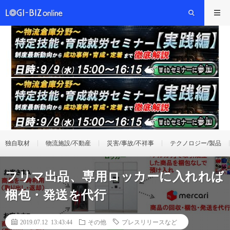
独自取材
物流施設/不動産
災害/事故/不祥事
テクノロジー/製品
フリマ出品、専用ロッカーに入れれば
梱包・発送を代行
2019.07.12 13:43:44
その他
プレスリリースなど