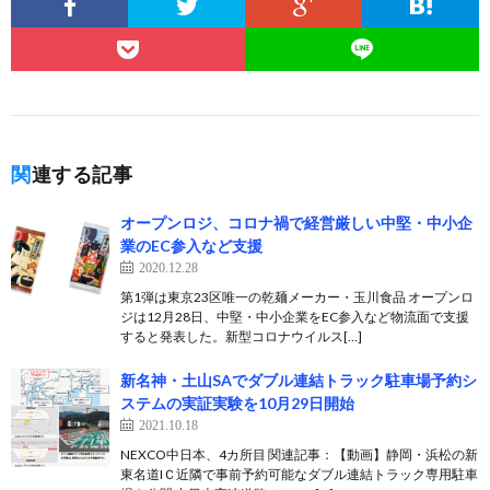
関連する記事
オープンロジ、コロナ禍で経営厳しい中堅・中小企
業のEC参入など支援
2020.12.28
第1弾は東京23区唯一の乾麺メーカー・玉川食品 オープンロ
ジは12月28日、中堅・中小企業をEC参入など物流面で支援
すると発表した。新型コロナウイルス[…]
新名神・土山SAでダブル連結トラック駐車場予約シ
ステムの実証実験を10月29日開始
2021.10.18
NEXCO中日本、4カ所目 関連記事：【動画】静岡・浜松の新
東名道IＣ近隣で事前予約可能なダブル連結トラック専用駐車