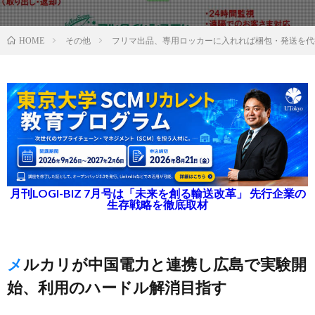
その他
フリマ出品、専用ロッカーに入れれば梱包・発送を代
HOME
月刊LOGI-BIZ 7月号は「未来を創る輸送改革」 先行企業の
生存戦略を徹底取材
メルカリが中国電力と連携し広島で実験開
始、利用のハードル解消目指す