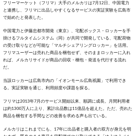
フリーマーケット（フリマ）大手のメルカリは7月12日、中国電力
と連携し、フリマに出品しやすくなるサービスの実証実験を広島市
で始めたと発表した。
中国電力と伊藤忠都市開発（東京）、宅配ボックス・ロッカーを手
掛けるフルタイムシステム（同）が共同で開発している、宅配荷物
の受け取りなどが可能な「マルチシェアリングロッカー」を活用。
フリマユーザーは売れた商品を梱包せず、そのままロッカーに入れ
れば、メルカリサイドが商品の回収・梱包・発送を代行する流れ
だ。
当該ロッカーは広島市内の「イオンモール広島祇園」で利用でき
る。実証実験を通じ、利用頻度や課題を探る。
フリマは2013年7月のサービス開始以来、順調に成長。月間利用者
は約1300万人に上り、累計出品数は11億品を超えた。ただ、売れた
商品を梱包する手間などの改善を求める声も出ている。
メルカリはこれまでにも、17年に出品者と購入者の双方が身元を明