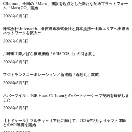
CBcloud、全国の「Marq」施設を起点とした新たな配送プラットフォー
ム「MarqGO」開始
2026年8月5日
株式会社Univearth、倉吉運送株式会社と資本提携〜山陰エリアへ実運送
ネットワークを拡大〜
2026年8月5日
川崎重工業／ばら積運搬船「ARISTOS II」の引き渡し
2026年8月5日
フジトランスコーポレーション／新造船「蓉翔丸」就航
2026年8月5日
ネバーマイル：TGR Haas F1 Teamとのパートナーシップ契約を締結しま
した
2026年8月5日
【トドケール】マルチキャリア化に向けて、2026年7月よりヤマト運輸
とのAPI連携を開始