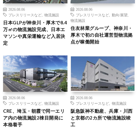
2026.08.06
2026.08.06
プレスリリースなど
,
物流施設
プレスリリースなど
,
動向/展望
,
物流施設
日本GLPが神奈川・厚木で8.4
住友林業グループ、神奈川・
万㎡の物流施設完成、日本エ
厚木で初の自社運営型物流拠
マソンや真栄運輸など入居決
点が稼働開始
定
2026.08.06
2026.08.06
プレスリリースなど
,
物流施設
プレスリリースなど
,
物流施設
CRE、埼玉・朝霞で同一エリ
阪急阪神不動産、兵庫・川西
ア内の物流施設2棟目開発に
と京都の2カ所で物流施設竣
本格着手
工