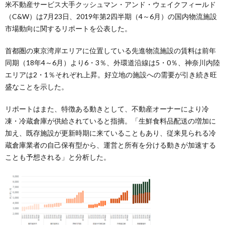
米不動産サービス大手クッシュマン・アンド・ウェイクフィールド
（C&W）は7月23日、2019年第2四半期（4～6月）の国内物流施設
市場動向に関するリポートを公表した。
首都圏の東京湾岸エリアに位置している先進物流施設の賃料は前年
同期（18年4～6月）より6・3％、外環道沿線は5・0％、神奈川内陸
エリアは2・1％それぞれ上昇。好立地の施設への需要が引き続き旺
盛なことを示した。
リポートはまた、特徴ある動きとして、不動産オーナーにより冷
凍・冷蔵倉庫が供給されていると指摘。「生鮮食料品配送の増加に
加え、既存施設が更新時期に来ていることもあり、従来見られる冷
蔵倉庫業者の自己保有型から、運営と所有を分ける動きが加速する
ことも予想される」と分析した。