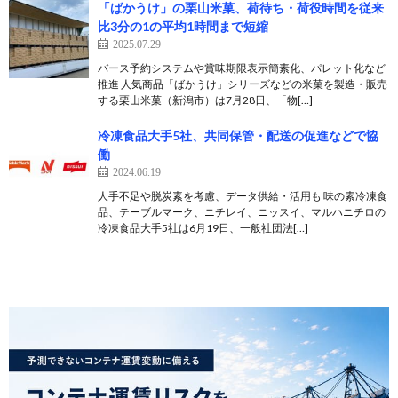
「ばかうけ」の栗山米菓、荷待ち・荷役時間を従来
比3分の1の平均1時間まで短縮
2025.07.29
バース予約システムや賞味期限表示簡素化、パレット化など
推進 人気商品「ばかうけ」シリーズなどの米菓を製造・販売
する栗山米菓（新潟市）は7月28日、「物[…]
冷凍食品大手5社、共同保管・配送の促進などで協
働
2024.06.19
人手不足や脱炭素を考慮、データ供給・活用も 味の素冷凍食
品、テーブルマーク、ニチレイ、ニッスイ、マルハニチロの
冷凍食品大手5社は6月19日、一般社団法[…]