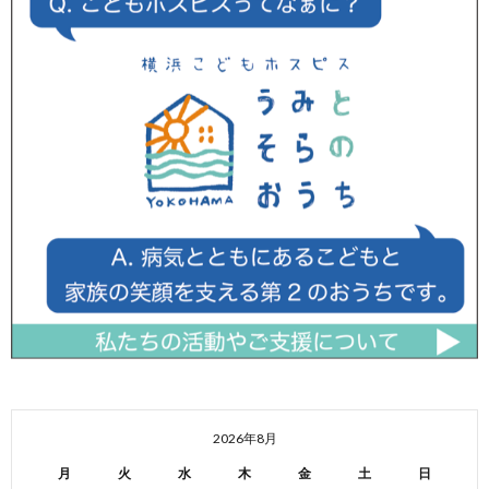
2026年8月
月
火
水
木
金
土
日