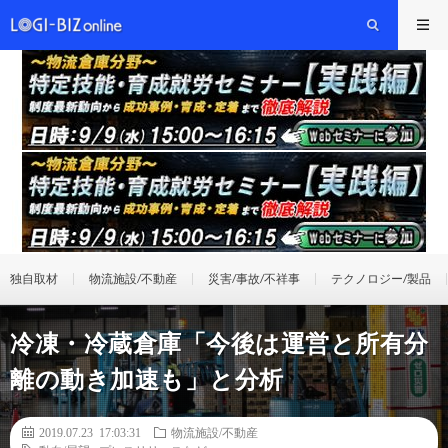
独自取材
物流施設/不動産
災害/事故/不祥事
テクノロジー/製品
冷凍・冷蔵倉庫「今後は運営と所有分
離の動き加速も」と分析
2019.07.23 17:03:31
物流施設/不動産