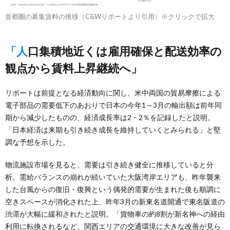
首都圏の募集賃料の推移（C&Wリポートより引用）※クリックで拡大
「人口集積地近くは雇用確保と配送効率の
観点から賃料上昇継続へ」
リポートは前提となる経済動向に関し、米中両国の貿易摩擦による
電子部品の需要低下のあおりで日本の今年1～3月の輸出額は前年同
期から減少したものの、経済成長率は2・2％を記録したと説明。
「日本経済は来期も引き続き成長を維持していくとみられる」と堅
調な予想を示した。
物流施設市場を見ると、需要は引き続き健全に推移していると分
析。需給バランスの崩れが続いていた大阪湾岸エリアも、昨年襲来
した台風からの復旧・復興という偶発的需要が生まれた後も順調に
空きスペースが消化された上、昨年3月の新東名道開通で東名阪道の
渋滞が大幅に緩和されたと説明。「貨物車の約8割が新名神への経由
利用に転換されるなど、関西エリアの交通環境に大きな改善が見ら