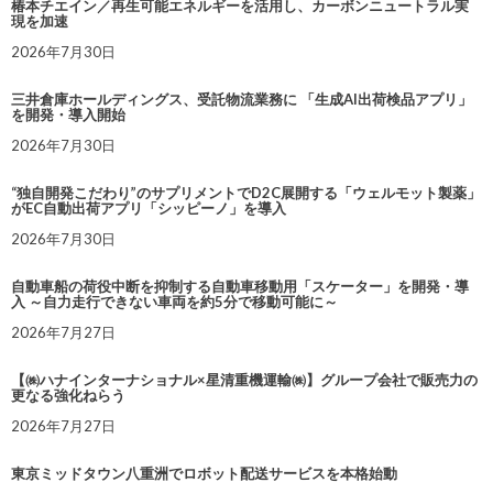
椿本チエイン／再生可能エネルギーを活用し、カーボンニュートラル実
現を加速
2026年7月30日
三井倉庫ホールディングス、受託物流業務に 「生成AI出荷検品アプリ」
を開発・導入開始
2026年7月30日
“独自開発こだわり”のサプリメントでD2C展開する「ウェルモット製薬」
がEC自動出荷アプリ「シッピーノ」を導入
2026年7月30日
自動車船の荷役中断を抑制する自動車移動用「スケーター」を開発・導
入 ～自力走行できない車両を約5分で移動可能に～
2026年7月27日
【㈱ハナインターナショナル×星清重機運輸㈱】グループ会社で販売力の
更なる強化ねらう
2026年7月27日
東京ミッドタウン八重洲でロボット配送サービスを本格始動