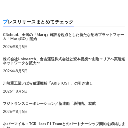
プレスリリースまとめてチェック
CBcloud、全国の「Marq」施設を起点とした新たな配送プラットフォー
ム「MarqGO」開始
2026年8月5日
株式会社Univearth、倉吉運送株式会社と資本提携〜山陰エリアへ実運送
ネットワークを拡大〜
2026年8月5日
川崎重工業／ばら積運搬船「ARISTOS II」の引き渡し
2026年8月5日
フジトランスコーポレーション／新造船「蓉翔丸」就航
2026年8月5日
ネバーマイル：TGR Haas F1 Teamとのパートナーシップ契約を締結しま
した