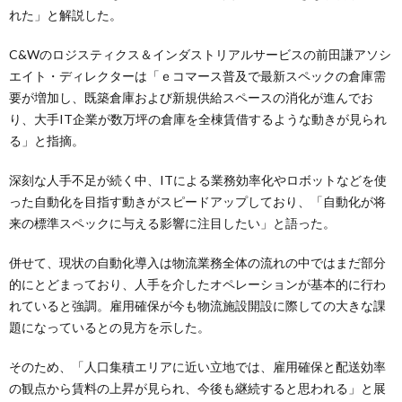
れた」と解説した。
C&Wのロジスティクス＆インダストリアルサービスの前田謙アソシ
エイト・ディレクターは「ｅコマース普及で最新スペックの倉庫需
要が増加し、既築倉庫および新規供給スペースの消化が進んでお
り、大手IT企業が数万坪の倉庫を全棟賃借するような動きが見られ
る」と指摘。
深刻な人手不足が続く中、ITによる業務効率化やロボットなどを使
った自動化を目指す動きがスピードアップしており、「自動化が将
来の標準スペックに与える影響に注目したい」と語った。
併せて、現状の自動化導入は物流業務全体の流れの中ではまだ部分
的にとどまっており、人手を介したオペレーションが基本的に行わ
れていると強調。雇用確保が今も物流施設開設に際しての大きな課
題になっているとの見方を示した。
そのため、「人口集積エリアに近い立地では、雇用確保と配送効率
の観点から賃料の上昇が見られ、今後も継続すると思われる」と展