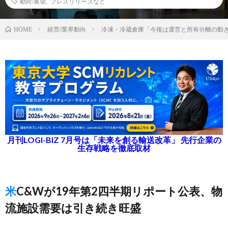
動向/展望
,
プレスリリースなど
経営/業界動向
冷凍・冷蔵倉庫「今後は運営と所有分離の動
HOME
月刊LOGI-BIZ 7月号は「未来を創る輸送改革」 先行企業の
生存戦略を徹底取材
米C&Wが19年第2四半期リポート公表、物
流施設需要は引き続き旺盛