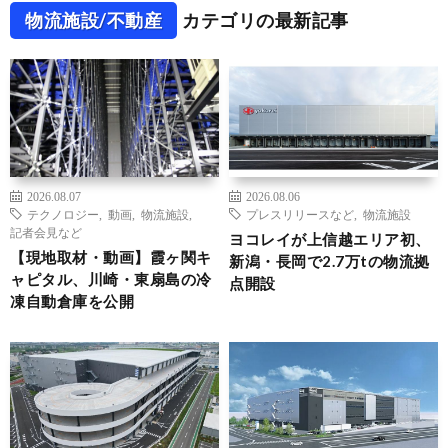
物流施設/不動産
カテゴリの最新記事
2026.08.07
2026.08.06
テクノロジー
,
動画
,
物流施設
,
プレスリリースなど
,
物流施設
記者会見など
ヨコレイが上信越エリア初、
【現地取材・動画】霞ヶ関キ
新潟・長岡で2.7万tの物流拠
ャピタル、川崎・東扇島の冷
点開設
凍自動倉庫を公開