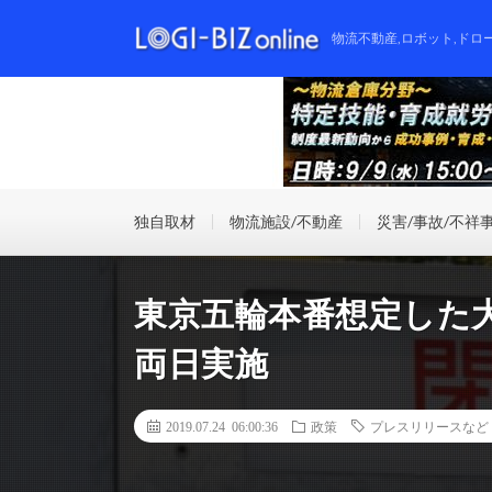
物流不動産,ロボット,ドロ
独自取材
物流施設/不動産
災害/事故/不祥
東京五輪本番想定した大
両日実施
2019.07.24 06:00:36
政策
プレスリリースなど