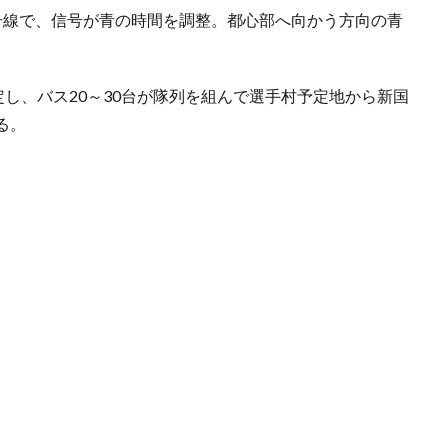
号線で、信号が青の時間を調整。都心部へ向かう方向の青
定し、バス20～30台が隊列を組んで選手村予定地から新国
る。