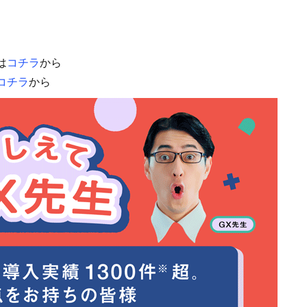
は
コチラ
から
コチラ
から