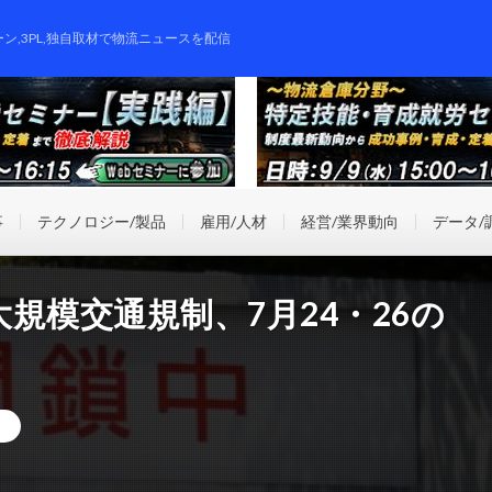
ーン,3PL,独自取材で物流ニュースを配信
事
テクノロジー/製品
雇用/人材
経営/業界動向
データ/
規模交通規制、7月24・26の