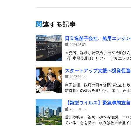
関連する記事
日立造船子会社、船用エンジン
2024.07.05
国交省、詳細な調査指示 日立造船は
（熊本県長洲町）とディーゼルエンジン
スタートアップ支援へ投資促進
2022.04.14
岸田首相、政府の司令塔機能確立も 政
雄首相）の会合を開いた。 席上、岸田首
【新型ウイルス】緊急事態宣言
2021.01.13
愛知や岐阜、福岡、栃木も検討、コロナ
ていることを受け、現在は改正新型イン