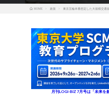
政策
東京五輪本番想定した大規模交通規
HOME
月刊LOGI-BIZ 7月号は「未