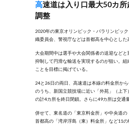
高速道は入り口最大50カ所超閉鎖対象、一般道も青信号の時間
調整
2020年の東京オリンピック・パラリンピック
織委員会、警視庁などは首都高を中心とした
大会期間中は選手や大会関係者の送迎などと
抑制して円滑な輸送を実現するのが狙い。組
ことを目標に掲げている。
24と26日の両日、高速道は本線の料金所か
のうち、新国立競技場に近い「外苑」（上下
の計4カ所を終日閉鎖。さらに49カ所は交通
併せて、東名道の「東京料金所」や中央道の
首都高の「湾岸浮島（東）料金所」など11