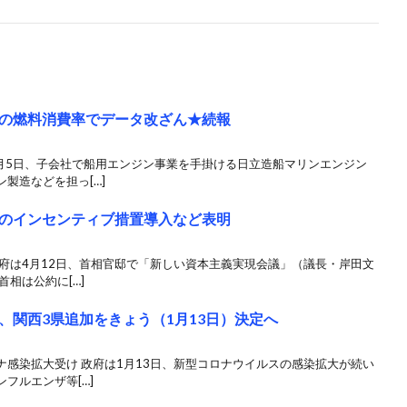
の燃料消費率でデータ改ざん★続報
7月5日、子会社で船用エンジン事業を手掛ける日立造船マリンエンジン
製造などを担っ[…]
のインセンティブ措置導入など表明
府は4月12日、首相官邸で「新しい資本主義実現会議」（議長・岸田文
相は公約に[…]
、関西3県追加をきょう（1月13日）決定へ
感染拡大受け 政府は1月13日、新型コロナウイルスの感染拡大が続い
フルエンザ等[…]