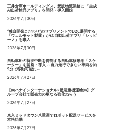
三井倉庫ホールディングス、受託物流業務に 「生成
AI出荷検品アプリ」を開発・導入開始
2026年7月30日
“独自開発こだわり”のサプリメントでD2C展開する
「ウェルモット製薬」がEC自動出荷アプリ「シッピ
ーノ」を導入
2026年7月30日
自動車船の荷役中断を抑制する自動車移動用「スケ
ーター」を開発・導入 ～自力走行できない車両を約
5分で移動可能に～
2026年7月27日
【㈱ハナインターナショナル×星清重機運輸㈱】グ
ループ会社で販売力の更なる強化ねらう
2026年7月27日
東京ミッドタウン八重洲でロボット配送サービスを
本格始動
2026年7月27日