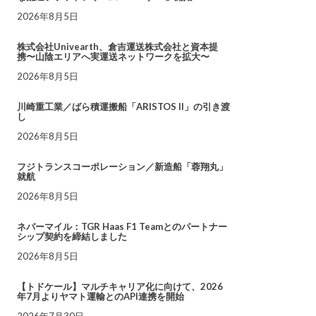
2026年8月5日
株式会社Univearth、倉吉運送株式会社と資本提
携〜山陰エリアへ実運送ネットワークを拡大〜
2026年8月5日
川崎重工業／ばら積運搬船「ARISTOS II」の引き渡
し
2026年8月5日
フジトランスコーポレーション／新造船「蓉翔丸」
就航
2026年8月5日
ネバーマイル：TGR Haas F1 Teamとのパートナー
シップ契約を締結しました
2026年8月5日
【トドケール】マルチキャリア化に向けて、2026
年7月よりヤマト運輸とのAPI連携を開始
2026年7月30日