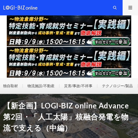
独自取材
物流施設/不動産
災害/事故/不祥事
テクノロジー/製品
【新企画】LOGI-BIZ online Advance
第2回・「人工太陽」核融合発電を物
流で支える（中編）