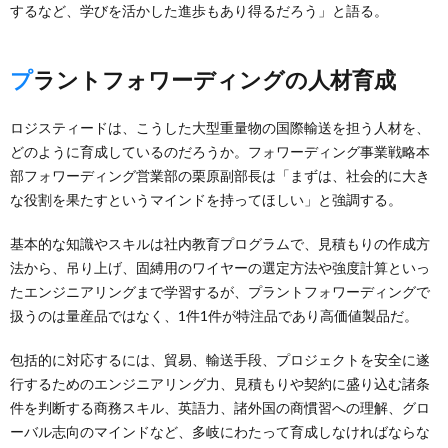
するなど、学びを活かした進歩もあり得るだろう」と語る。
プラントフォワーディングの人材育成
ロジスティードは、こうした大型重量物の国際輸送を担う人材を、
どのように育成しているのだろうか。フォワーディング事業戦略本
部フォワーディング営業部の栗原副部長は「まずは、社会的に大き
な役割を果たすというマインドを持ってほしい」と強調する。
基本的な知識やスキルは社内教育プログラムで、見積もりの作成方
法から、吊り上げ、固縛用のワイヤーの選定方法や強度計算といっ
たエンジニアリングまで学習するが、プラントフォワーディングで
扱うのは量産品ではなく、1件1件が特注品であり高価値製品だ。
包括的に対応するには、貿易、輸送手段、プロジェクトを安全に遂
行するためのエンジニアリング力、見積もりや契約に盛り込む諸条
件を判断する商務スキル、英語力、諸外国の商慣習への理解、グロ
ーバル志向のマインドなど、多岐にわたって育成しなければならな