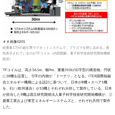
＃＃画像0201
総重量1万tの超伝導マグネットシステムで、プラズマを閉じ込める。青
色表示されているのがTFコイル（内部図解、量子科学技術研究開発機構
提供）
TFコイルは、高さ16.5m、幅9m、重量310tのD字型の構造物。円状
に18機を設置し、D字の内側が「ドーナツ」となる。ITER国際核融
合エネルギー機構による設計に基づいて、日本が8機＋スペア1機
を、EU（欧州連合）が10機とそれぞれ分担して製作している。日本
が担当した9機は国立研究開発法人量子科学技術研究開発機構が、三
菱重工業および東芝エネルギーシステムズと、それぞれ共同で製作
した。