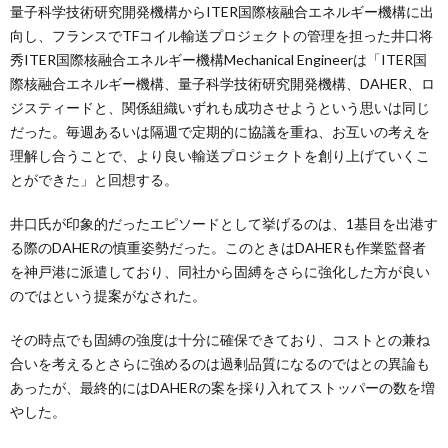
量子科学技術研究開発機構からITER国際核融合エネルギー機構に出
向し、フランスでTFコイル輸送プロジェクトの管理を担った井口将
秀ITER国際核融合エネルギー機構Mechanical Engineerは「ITER国
際核融合エネルギー機構、量子科学技術研究開発機構、DAHER、ロ
ジスティードと、関係組織いずれも成功させようという思いは同じ
だった。毎週あるいは隔週で定期的に協議を重ね、お互いの考えを
理解し合うことで、より良い輸送プロジェクトを創り上げていくこ
とができた」と回想する。
井口氏が印象的だったエピソードとして挙げるのは、1基目を出港す
る際のDAHERの慎重姿勢だった。このときはDAHERも作業監督者
を神戸港に派遣しており、同社から固縛をさらに強化した方が良い
のではという提案がなされた。
その時点でも固縛の強度は十分に確保できており、コストとの兼ね
合いを考えるとさらに強めるのは過剰品質になるのではとの異論も
あったが、最終的にはDAHERの案を採り入れてストッパーの数を増
やした。