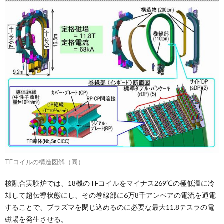
TFコイルの構造図解（同）
核融合実験炉では、18機のTFコイルをマイナス269℃の極低温に冷
却して超伝導状態にし、その巻線部に6万8千アンペアの電流を通電
することで、プラズマを閉じ込めるのに必要な最大11.8テスラの電
磁場を発生させる。