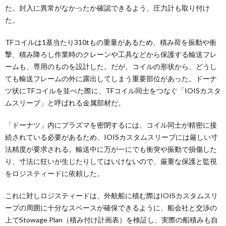
た。封入に異常がなかったか確認できるよう、圧力計も取り付け
た。
TFコイルは1基当たり310tもの重量があるため、積み荷を振動や衝
撃、積み降ろし作業時のクレーンや工具などから保護する輸送フレ
ームも、専用のものを設計した。だが、コイルの形状から、どうし
ても輸送フレームの外に露出してしまう重要部位があった。ドーナ
ツ状にTFコイルを並べた際に、TFコイル同士をつなぐ「IOISカスタ
ムスリーブ」と呼ばれる金属部材だ。
「ドーナツ」内にプラズマを密閉するには、コイル同士が精密に接
続されている必要があるため、IOISカスタムスリーブには厳しい寸
法精度が要求される。輸送中に万が一にでも衝突や振動で損傷した
り、寸法に狂いが生じたりしてはいけないので、厳重な保護と監視
をロジスティードに依頼した。
これに対しロジスティードは、外航船に積む際はIOISカスタムスリ
ーブの周囲に十分なスペースが確保できるように、船会社と交渉の
上でStowage Plan（積み付け計画表）を検証し、実際の船積みも自