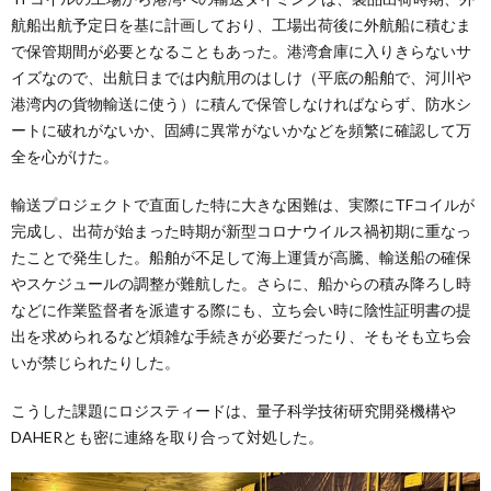
航船出航予定日を基に計画しており、工場出荷後に外航船に積むま
で保管期間が必要となることもあった。港湾倉庫に入りきらないサ
イズなので、出航日までは内航用のはしけ（平底の船舶で、河川や
港湾内の貨物輸送に使う）に積んで保管しなければならず、防水シ
ートに破れがないか、固縛に異常がないかなどを頻繁に確認して万
全を心がけた。
輸送プロジェクトで直面した特に大きな困難は、実際にTFコイルが
完成し、出荷が始まった時期が新型コロナウイルス禍初期に重なっ
たことで発生した。船舶が不足して海上運賃が高騰、輸送船の確保
やスケジュールの調整が難航した。さらに、船からの積み降ろし時
などに作業監督者を派遣する際にも、立ち会い時に陰性証明書の提
出を求められるなど煩雑な手続きが必要だったり、そもそも立ち会
いが禁じられたりした。
こうした課題にロジスティードは、量子科学技術研究開発機構や
DAHERとも密に連絡を取り合って対処した。