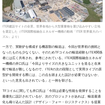
ITER建設サイトの全景。世界各地から大型重量物を運び込みやすい立地
を選定した（ITER国際核融合エネルギー機構の動画「ITER 世界最大のパ
ズル」より）
一方で、実験炉を構成する機器類の輸送は、今回が世界初の挑戦と
なったものも少なくない。そのためTFコイルの輸送経験もITER関係
者には広く共有され、参考にされている。ITER国際核融合エネルギ
ー機構の井口氏は「今回よりサイズの大きなユニットを造ると在来
船で輸送が難しくなるので、ITERの次の段階として実用タイプの原
型炉を開発する際には、この点を踏まえた設計が必要ではないか、
といった意見も出されている」と一例を挙げる。
TFコイルに関しても井口氏は「今回は必要な性能を発揮することを
最優先に設計されているが、次のプロジェクトがあれば、輸送最適
化も織り込んだ設計（デザイン・フォー・ロジスティクス）を提案