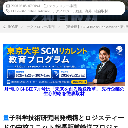
2026.03.05 07:00:41
テクノロジー/製品
LOGI-BIZ online Advance
,
テクノロジー
,
動画
,
海外
,
独自取材
テクノロジー/製品
【新企画】LOGI-BIZ online Adv
HOME
月刊LOGI-BIZ 7月号は「未来を創る輸送改革」 先行企業の
生存戦略を徹底取材
量子科学技術研究開発機構とロジスティー
ドの中核ユニット超長距離輸送プロジェ