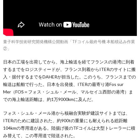
量子科学技術研究開発機構公開動画「TFコイル最終号機 本船積込み作業
②」
日本の工場を出荷してから、海上輸送を経てフランスの港湾に到着
するまでをロジスティードが、フランス到着からITERのサイトに搬
入・据付するまでをDAHERが担当した。このうち、フランスまでの
輸送は船舶で行った。日本を出発後、ITERの最寄り港Fos sur
Mer（FOS＝フォス・シュル・メール、マルセイユ西部の港湾）ま
での海上輸送距離は、約1万9000kmに及んだ。
フォス・シュル・メール港から核融合実験炉建設サイトまでは、
ITERのために建設された、約900tの重量にも耐えられる総距離
104kmの専用道がある。陸揚げ後のTFコイルは大型トレーラーに積
み替えて、この専用道で陸送された。