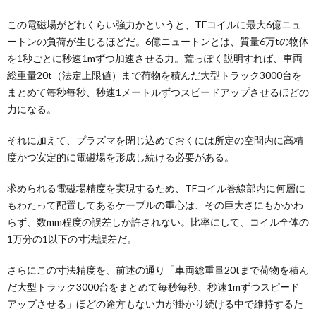
この電磁場がどれくらい強力かというと、TFコイルに最大6億ニュ
ートンの負荷が生じるほどだ。6億ニュートンとは、質量6万tの物体
を1秒ごとに秒速1mずつ加速させる力。荒っぽく説明すれば、車両
総重量20t（法定上限値）まで荷物を積んだ大型トラック3000台を
まとめて毎秒毎秒、秒速1メートルずつスピードアップさせるほどの
力になる。
それに加えて、プラズマを閉じ込めておくには所定の空間内に高精
度かつ安定的に電磁場を形成し続ける必要がある。
求められる電磁場精度を実現するため、TFコイル巻線部内に何層に
もわたって配置してあるケーブルの重心は、その巨大さにもかかわ
らず、数mm程度の誤差しか許されない。比率にして、コイル全体の
1万分の1以下の寸法誤差だ。
さらにこの寸法精度を、前述の通り「車両総重量20tまで荷物を積ん
だ大型トラック3000台をまとめて毎秒毎秒、秒速1mずつスピード
アップさせる」ほどの途方もない力が掛かり続ける中で維持するた