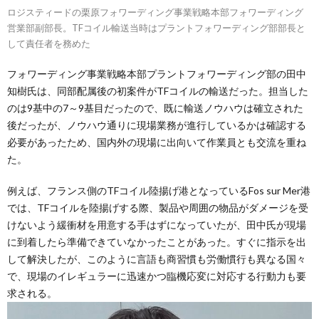
ロジスティードの栗原フォワーディング事業戦略本部フォワーディング
営業部副部長。TFコイル輸送当時はプラントフォワーディング部部長と
して責任者を務めた
フォワーディング事業戦略本部プラントフォワーディング部の田中
知樹氏は、同部配属後の初案件がTFコイルの輸送だった。担当した
のは9基中の7～9基目だったので、既に輸送ノウハウは確立された
後だったが、ノウハウ通りに現場業務が進行しているかは確認する
必要があったため、国内外の現場に出向いて作業員とも交流を重ね
た。
例えば、フランス側のTFコイル陸揚げ港となっているFos sur Mer港
では、TFコイルを陸揚げする際、製品や周囲の物品がダメージを受
けないよう緩衝材を用意する手はずになっていたが、田中氏が現場
に到着したら準備できていなかったことがあった。すぐに指示を出
して解決したが、このように言語も商習慣も労働慣行も異なる国々
で、現場のイレギュラーに迅速かつ臨機応変に対応する行動力も要
求される。