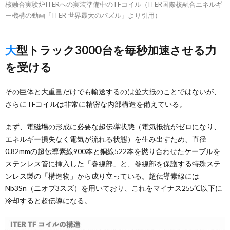
核融合実験炉ITERへの実装準備中のTFコイル（ITER国際核融合エネルギ
ー機構の動画「ITER 世界最大のパズル」より引用）
大型トラック3000台を毎秒加速させる力
を受ける
その巨体と大重量だけでも輸送するのは並大抵のことではないが、
さらにTFコイルは非常に精密な内部構造を備えている。
まず、電磁場の形成に必要な超伝導状態（電気抵抗がゼロになり、
エネルギー損失なく電気が流れる状態）を生み出すため、直径
0.82mmの超伝導素線900本と銅線522本を撚り合わせたケーブルを
ステンレス管に挿入した「巻線部」と、巻線部を保護する特殊ステ
ンレス製の「構造物」から成り立っている。超伝導素線には
Nb3Sn（ニオブ3スズ）を用いており、これをマイナス255℃以下に
冷却すると超伝導になる。