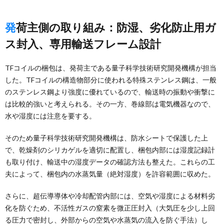
発荷主側の取り組み：防湿、劣化防止用ガ
ス封入、専用輸送フレーム設計
TFコイルの梱包は、発荷主である量子科学技術研究開発機構が担当
した。TFコイルの構造物部分に使われる特殊ステンレス鋼は、一般
のステンレス鋼より強度に優れているので、輸送時の振動や衝撃に
は比較的強いと考えられる。その一方、巻線部は電気機器なので、
水や湿度には注意を要する。
そのため量子科学技術研究開発機構は、防水シートで保護した上
で、乾燥剤のシリカゲルを適切に配置し、梱包内部には湿度記録計
も取り付け、輸送中の湿度データの確認方法も整えた。これらの工
夫によって、梱包内の水蒸気量（絶対湿度）を許容範囲に収めた。
さらに、超伝導導体や冷却配管内部には、空気や湿度による材料劣
化を防ぐため、不活性ガスの窒素を微正圧封入（大気圧を少し上回
る圧力で密封し、外部からの空気や水蒸気の流入を防ぐ手法）し