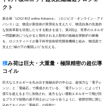
クト
新企画「LOGI-BIZ online Advance」（ロジビズ・オンライン・アド
バンス）は、物流が新技術の実用化を支えたり、物流自身の先進的
な技術革新を目指したりする動きを追う。第2回は、世界のエネルギ
ー問題解決につながると期待される人類初の核融合実験炉の稼働
を、ロジスティードが量子科学技術研究開発機構と組み、物流面で
支えた“縁の下の奮闘ぶり”を伝える。
積み荷は巨大・大重量・極限精密の超伝導
コイル
巨大なエネルギーを生み出す核融合炉の中心は、超強力な「電子レ
ンジ」と「電磁石」で構成されている。「電子レンジ」によって1
億℃を超えるまでに加熱され、途方もない運動エネルギーで飛び回
るプラズマ状態の原子同士がぶつかり合うように、密閉空間に閉じ
込めておくのが「電磁石」の役割だ。