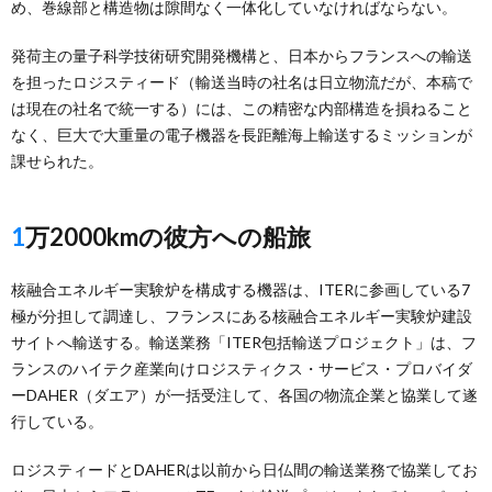
め、巻線部と構造物は隙間なく一体化していなければならない。
発荷主の量子科学技術研究開発機構と、日本からフランスへの輸送
を担ったロジスティード（輸送当時の社名は日立物流だが、本稿で
は現在の社名で統一する）には、この精密な内部構造を損ねること
なく、巨大で大重量の電子機器を長距離海上輸送するミッションが
課せられた。
1万2000kmの彼方への船旅
核融合エネルギー実験炉を構成する機器は、ITERに参画している7
極が分担して調達し、フランスにある核融合エネルギー実験炉建設
サイトへ輸送する。輸送業務「ITER包括輸送プロジェクト」は、フ
ランスのハイテク産業向けロジスティクス・サービス・プロバイダ
ーDAHER（ダエア）が一括受注して、各国の物流企業と協業して遂
行している。
ロジスティードとDAHERは以前から日仏間の輸送業務で協業してお