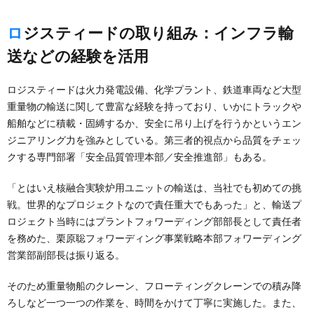
ロジスティードの取り組み：インフラ輸
送などの経験を活用
ロジスティードは火力発電設備、化学プラント、鉄道車両など大型
重量物の輸送に関して豊富な経験を持っており、いかにトラックや
船舶などに積載・固縛するか、安全に吊り上げを行うかというエン
ジニアリング力を強みとしている。第三者的視点から品質をチェッ
クする専門部署「安全品質管理本部／安全推進部」もある。
「とはいえ核融合実験炉用ユニットの輸送は、当社でも初めての挑
戦。世界的なプロジェクトなので責任重大でもあった」と、輸送プ
ロジェクト当時にはプラントフォワーディング部部長として責任者
を務めた、栗原聡フォワーディング事業戦略本部フォワーディング
営業部副部長は振り返る。
そのため重量物船のクレーン、フローティングクレーンでの積み降
ろしなど一つ一つの作業を、時間をかけて丁寧に実施した。また、