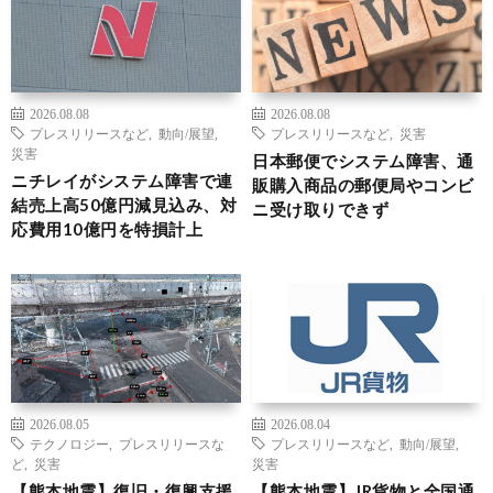
2026.08.08
2026.08.08
プレスリリースなど
,
動向/展望
,
プレスリリースなど
,
災害
災害
日本郵便でシステム障害、通
ニチレイがシステム障害で連
販購入商品の郵便局やコンビ
結売上高50億円減見込み、対
ニ受け取りできず
応費用10億円を特損計上
2026.08.05
2026.08.04
テクノロジー
,
プレスリリースな
プレスリリースなど
,
動向/展望
,
ど
,
災害
災害
【熊本地震】復旧・復興支援
【熊本地震】JR貨物と全国通