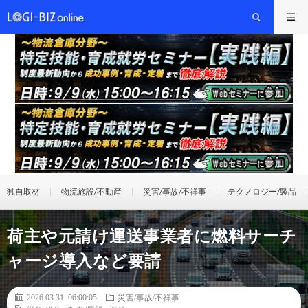
独自取材
物流施設/不動産
災害/事故/不祥事
テクノロジー/製品
荷主や元請け運送事業者に燃料サーチ
ャージ導入など要請
2026.03.31 06:00:05
災害/事故/不祥事