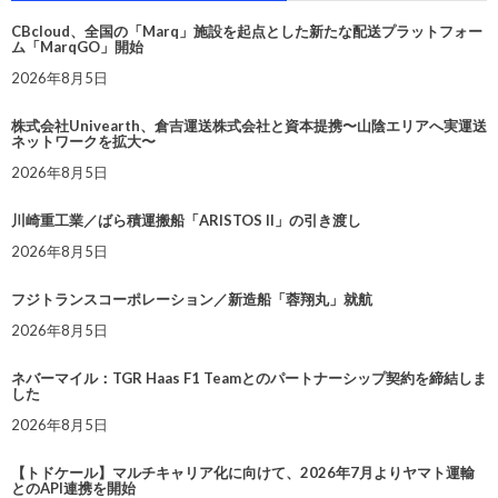
CBcloud、全国の「Marq」施設を起点とした新たな配送プラットフォー
ム「MarqGO」開始
2026年8月5日
株式会社Univearth、倉吉運送株式会社と資本提携〜山陰エリアへ実運送
ネットワークを拡大〜
2026年8月5日
川崎重工業／ばら積運搬船「ARISTOS II」の引き渡し
2026年8月5日
フジトランスコーポレーション／新造船「蓉翔丸」就航
2026年8月5日
ネバーマイル：TGR Haas F1 Teamとのパートナーシップ契約を締結しま
した
2026年8月5日
【トドケール】マルチキャリア化に向けて、2026年7月よりヤマト運輸
とのAPI連携を開始