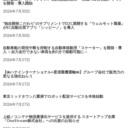
を開発・導入開始
2026年7月30日
“独自開発こだわり”のサプリメントでD2C展開する「ウェルモット製薬」
がEC自動出荷アプリ「シッピーノ」を導入
2026年7月30日
自動車船の荷役中断を抑制する自動車移動用「スケーター」を開発・導
入 ～自力走行できない車両を約5分で移動可能に～
2026年7月27日
【㈱ハナインターナショナル×星清重機運輸㈱】グループ会社で販売力の
更なる強化ねらう
2026年7月27日
東京ミッドタウン八重洲でロボット配送サービスを本格始動
2026年7月27日
上組／コンテナ物流最適化サービスを提供する スタートアップ企業
「OneStream株式会社」への出資のお知らせ