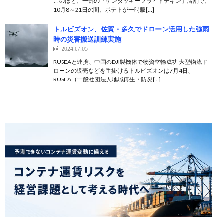
このほど、一部の「ケンタッキーフライドチキン」店舗で、
10月8～21日の間、ポテトが一時販[…]
トルビズオン、佐賀・多久でドローン活用した強雨
時の災害搬送訓練実施
2024.07.05
RUSEAと連携、中国のDJI製機体で物資空輸成功 大型物流ド
ローンの販売などを手掛けるトルビズオンは7月4日、
RUSEA（一般社団法人地域再生・防災[…]