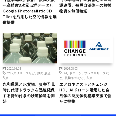
へ高精度3次元点群データと
運連盟、被災自治体への救援
Google Photorealistic 3D
物資を無償輸送
Tilesを活用した空間情報を無
償提供
2026.08.04
2026.08.03
プレスリリースなど
,
動向/展望
,
AI
,
ドローン
,
プレスリリースな
災害
ど
,
提携/合弁など
,
災害
丸和通運とJR貨物、災害予見
エアロネクストとチェンジ
時に代替トラックを迅速確保
HD、AIドローン活用した自
する特約付きの鉄道輸送を開
治体の防災体制構築支援で新
始
たに提携