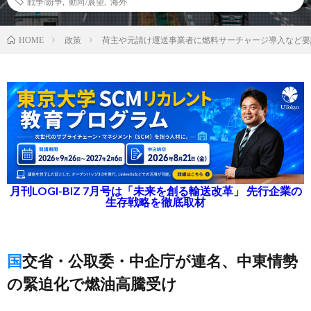
戦争/紛争
,
動向/展望
,
海外
政策
荷主や元請け運送事業者に燃料サーチャージ導入など要
HOME
月刊LOGI-BIZ 7月号は「未来を創る輸送改革」 先行企業の
生存戦略を徹底取材
国交省・公取委・中企庁が連名、中東情勢
の緊迫化で燃油高騰受け