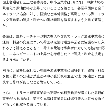
国土交通省と公正取引委員会、中小企業庁は3月27日、中東情勢の
緊迫化で原油価格が上昇していることを踏まえ、各業界団体と全日
本トラック協会に対し、軽油など燃料価格が高騰している際にトラ
ック運送業の運賃・料金への価格転嫁を徹底するよう文書で要請し
た。
要請は、燃料サーチャージ制の導入を含めてトラック運送事業者に
運賃・料金の変更について荷主や元請け運送事業者に協議を申し入
れるよう訴えるとともに、荷主や元請け事業者に対しても協議に応
じ、エネルギーコストの上昇分を考慮した上で運賃・料金を決定す
るよう求めている。
同時に、価格転嫁しない理由を運送事業者に回答せず、運賃・料金
を据え置くのは独占禁止法や中小受託取引適正化法（取適法）に違
反する恐れがあるなどと警告している。
さらに、トラック運送事業者の実際の燃料費負担が増加した客観的
事実がある場合は、荷主や元請け事業者には燃料費の上昇分を負担
するよう配慮を要請している。