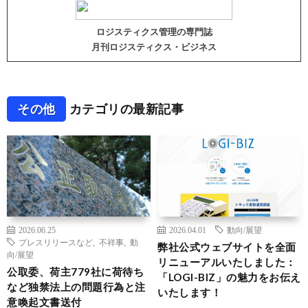
ロジスティクス管理の専門誌
月刊ロジスティクス・ビジネス
その他
カテゴリの最新記事
2026.06.25
2026.04.01
動向/展望
プレスリリースなど
,
不祥事
,
動
弊社公式ウェブサイトを全面
向/展望
リニューアルいたしました：
公取委、荷主779社に荷待ち
「LOGI-BIZ」の魅力をお伝え
など独禁法上の問題行為と注
いたします！
意喚起文書送付