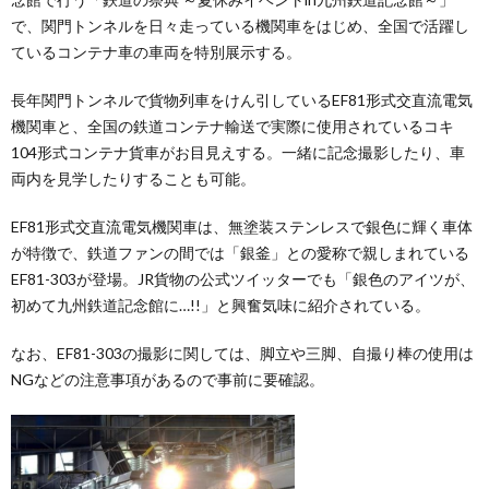
で、関門トンネルを日々走っている機関車をはじめ、全国で活躍し
ているコンテナ車の車両を特別展示する。
長年関門トンネルで貨物列車をけん引しているEF81形式交直流電気
機関車と、全国の鉄道コンテナ輸送で実際に使用されているコキ
104形式コンテナ貨車がお目見えする。一緒に記念撮影したり、車
両内を見学したりすることも可能。
EF81形式交直流電気機関車は、無塗装ステンレスで銀色に輝く車体
が特徴で、鉄道ファンの間では「銀釜」との愛称で親しまれている
EF81-303が登場。JR貨物の公式ツイッターでも「銀色のアイツが、
初めて九州鉄道記念館に…!!」と興奮気味に紹介されている。
なお、EF81-303の撮影に関しては、脚立や三脚、自撮り棒の使用は
NGなどの注意事項があるので事前に要確認。