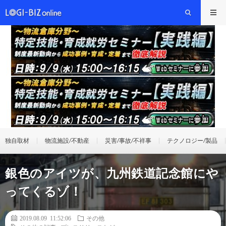
独自取材
物流施設/不動産
災害/事故/不祥事
テクノロジー/製品
銀色のアイツが、九州鉄道記念館にや
ってくるゾ！
2019.08.09 11:52:06
その他