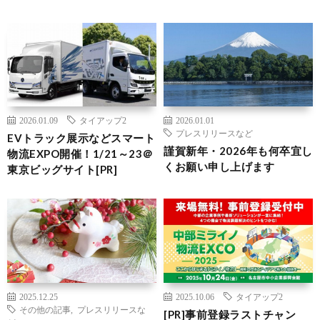
2026.01.09
タイアップ2
2026.01.01
プレスリリースなど
EVトラック展示などスマート
謹賀新年・2026年も何卒宜し
物流EXPO開催！1/21～23＠
くお願い申し上げます
東京ビッグサイト[PR]
2025.12.25
2025.10.06
タイアップ2
その他の記事
,
プレスリリースな
[PR]事前登録ラストチャン