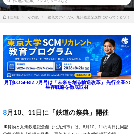
その他の記事
,
プレスリリースなど
その他
銀色のアイツが、九州鉄道記念館にやってくるゾ！
HOME
月刊LOGI-BIZ 7月号は「未来を創る輸送改革」 先行企業の
生存戦略を徹底取材
8月10、11日に「鉄道の祭典」開催
JR貨物と九州鉄道記念館（北九州市）は、8月10、11の両日に同記
念館で行う「鉄道の祭典 ～夏休みイベントin九州鉄道記念館～」