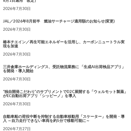
8月1日適用 改定）
2026年7月30日
JAL／2026年8月前半 燃油サーチャージ適用額のお知らせ(変更)
2026年7月30日
椿本チエイン／再生可能エネルギーを活用し、カーボンニュートラル実
現を加速
2026年7月30日
三井倉庫ホールディングス、受託物流業務に 「生成AI出荷検品アプリ」
を開発・導入開始
2026年7月30日
“独自開発こだわり”のサプリメントでD2C展開する「ウェルモット製薬」
がEC自動出荷アプリ「シッピーノ」を導入
2026年7月30日
自動車船の荷役中断を抑制する自動車移動用「スケーター」を開発・導
入 ～自力走行できない車両を約5分で移動可能に～
2026年7月27日