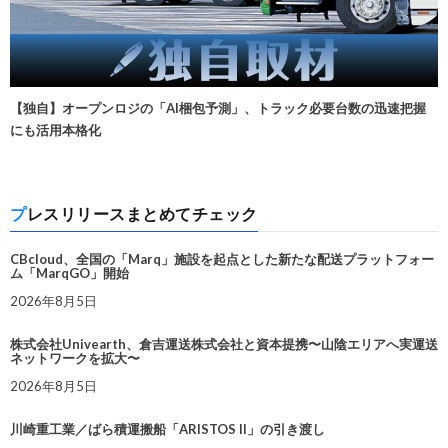
【独自】オープンロジの「AI梱包予測」、トラック必要台数の迅速把握
にも活用本格化
プレスリリースまとめてチェック
CBcloud、全国の「Marq」施設を起点とした新たな配送プラットフォー
ム「MarqGO」開始
2026年8月5日
株式会社Univearth、倉吉運送株式会社と資本提携〜山陰エリアへ実運送
ネットワークを拡大〜
2026年8月5日
川崎重工業／ばら積運搬船「ARISTOS II」の引き渡し