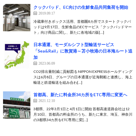
クックパッド、EC向けの生鮮食品共同集荷を開始
2019.09.17
冷蔵庫付きボックス活用、首都圏8カ所でスタート クックパ
ッドは9月17日、生鮮食品のECサービス「クックパッドマー
ト」向け商品に関し、新たに各地域の販[…]
日本通運、モーダルシフト型輸送サービス
「Sea&Rail」に敦賀港～苫小牧港の日本海ルート追
加
2023.06.09
CO2排出量削減に貢献図る NIPPON EXPRESSホールディング
スは6月8日、グループの日本通運が近海郵船と連携し、海上
輸送と鉄道輸送を組み合わ[…]
首都高、新たに料金所34カ所をETC専用に変更へ
2021.12.10
3都県、22年3月1日と4月1日に開始 首都高速道路会社は12
月10日、首都高の料金所のうち、新たに東京、埼玉、神奈川
の3都県34カ所をETC専用に変[…]