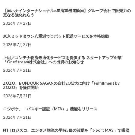
【㈱ハナインターナショナル×星清重機運輸㈱】グループ会社で販売力の
更なる強化ねらう
2026年7月27日
東京ミッドタウン八重洲でロボット配送サービスを本格始動
2026年7月27日
上組／コンテナ物流最適化サービスを提供する スタートアップ企業
「OneStream株式会社」への出資のお知らせ
2026年7月21日
ZOZO、BONJOUR SAGANの自社EC拡大に向け「Fulfillment by
ZOZO」を提供開始
2026年7月21日
ロジポケ、「パスキー認証（MFA）」機能をリリース
2026年7月21日
NTTロジスコ、エンタメ物流の平時5倍の波動を「t-Sort MAS」で吸収