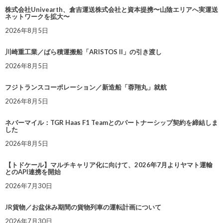
株式会社Univearth、倉吉運送株式会社と資本提携〜山陰エリアへ実運送
ネットワークを拡大〜
2026年8月5日
川崎重工業／ばら積運搬船「ARISTOS II」の引き渡し
2026年8月5日
フジトランスコーポレーション／新造船「蓉翔丸」就航
2026年8月5日
ネバーマイル：TGR Haas F1 Teamとのパートナーシップ契約を締結しま
した
2026年8月5日
【トドケール】マルチキャリア化に向けて、2026年7月よりヤマト運輸
とのAPI連携を開始
2026年7月30日
JR貨物／お盆休み期間の貨物列車の運転計画について
2026年7月30日