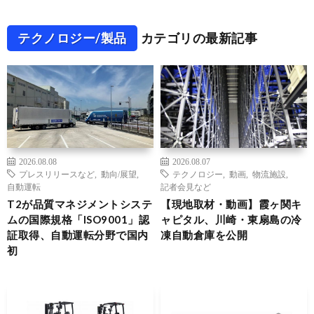
テクノロジー/製品
カテゴリの最新記事
2026.08.08
2026.08.07
プレスリリースなど
,
動向/展望
,
テクノロジー
,
動画
,
物流施設
,
自動運転
記者会見など
T2が品質マネジメントシステ
【現地取材・動画】霞ヶ関キ
ムの国際規格「ISO9001」認
ャピタル、川崎・東扇島の冷
証取得、自動運転分野で国内
凍自動倉庫を公開
初