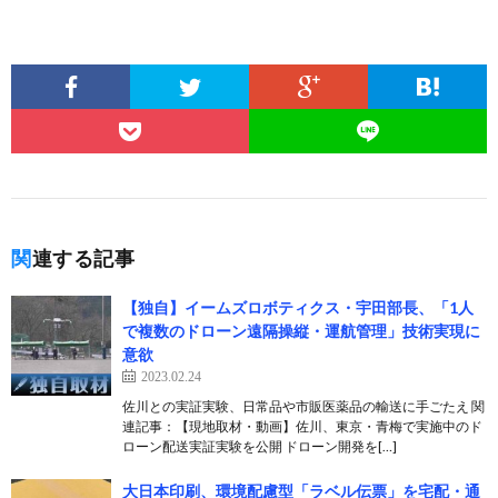
関連する記事
【独自】イームズロボティクス・宇田部長、「1人
で複数のドローン遠隔操縦・運航管理」技術実現に
意欲
2023.02.24
佐川との実証実験、日常品や市販医薬品の輸送に手ごたえ 関
連記事：【現地取材・動画】佐川、東京・青梅で実施中のド
ローン配送実証実験を公開 ドローン開発を[…]
大日本印刷、環境配慮型「ラベル伝票」を宅配・通