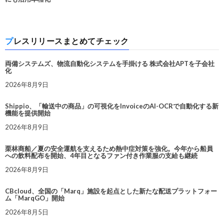
プレスリリースまとめてチェック
両備システムズ、物流自動化システムを手掛ける 株式会社APTを子会社
化
2026年8月9日
Shippio、「輸送中の商品」の可視化をInvoiceのAI-OCRで自動化する新
機能を提供開始
2026年8月9日
栗林商船／夏の安全運航を支えるため熱中症対策を強化。今年から船員
への飲料配布を開始、4年目となるファン付き作業服の支給も継続
2026年8月9日
CBcloud、全国の「Marq」施設を起点とした新たな配送プラットフォー
ム「MarqGO」開始
2026年8月5日