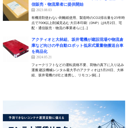
信販売・物流業者に提供開始
2023.08.03
有機溶剤使わない剥離紙使用、製造時のCO2排出量を25年時
点で700t以上削減見込む 大日本印刷（DNP）は8月2日、宅
配・通信販売・物流の事業者らに[…]
アクティオと大林組、坂井電機が建設現場や物流倉
庫など向けの半自動ロボット低床式重量物搬送台車
を商品化
2024.05.21
フォークリフトなどの運転資格不要、荷物の真下に入り込み
運搬 建設機械レンタル最大手のアクティオは5月20日、大林
組、坂井電機の2社と連携し、リモコン操[…]