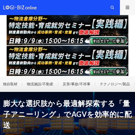
独自取材
物流施設/不動産
災害/事故/不祥事
テクノロジー/製品
膨大な選択肢から最適解探索する「量
子アニーリング」でAGVを効率的に配
送