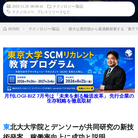
2019.11.26 06:00:41
テクノロジー/製品
テクノロジー
,
プレスリリースなど
テクノロジー/製品
膨大な選択肢から最適解探索する「量子ア
HOME
月刊LOGI-BIZ 7月号は「未来を創る輸送改革」 先行企業の
生存戦略を徹底取材
東北大大学院とデンソーが共同研究の新技
術発案、稼働率向上に成功と説明