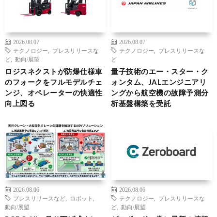
2026.08.07
2026.08.07
テクノロジー
,
プレスリリースな
テクノロジー
,
プレスリリースな
ど
,
動向/展望
ど
ロジスネクストが防爆仕様車
量子技術のエー・スター・ク
のフォークをフルモデルチェ
ォンタム、JALエンジニアリ
ンジ、オペレーターの快適性
ングから航空機の故障予測分
向上図る
析基盤構築を受託
2026.08.06
2026.08.06
プレスリリースなど
,
ロボット
,
テクノロジー
,
プレスリリースな
動向/展望
ど
,
動向/展望