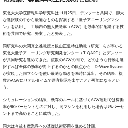
東北大大学院情報科学研究科は11月25日、デンソーと共同で、膨大
な選択肢の中から最適なものを探索する「量子アニーリングマシ
ン」を活用し、工場内の無人搬送車（AGV）を効率的に配送する技
術を共同で研究、発案したと発表した。
同研究科の大関真之准教授と観山正道特任助教（研究）らが率いる
東北大量子アニーリング研究開発センター（T-QARD）とデンソー
が共同研究を進めてきた。複数のAGVの間で、どのような行動を選
択すれば全体の効率が向上するのかとの観点から、D-Wave System
が実現した同マシンを使い最適な動きを瞬時に算出。その結果、複
数のAGVにリアルタイムで適宜指示を出すことが可能になるとい
う。
シミュレーションの結果、既存のルールに基づくAGV運用では稼働
率が80パーセントなのに対し、同マシンを利用した場合は95パーセ
ントまで高めることに成功した。
同大は今後も産業界への基礎技術応用を進める計画。