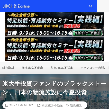
独自取材
物流施設/不動産
災害/事故/不祥事
テクノロジー/製品
米大手投資ファンドのブラックストー
ン、日本の物流施設に今夏投資
2019.11.29 06:00:23
物流施設/不動産
物流施設