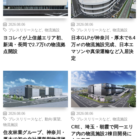
2026.08.06
2026.08.06
プレスリリースなど
,
物流施設
プレスリリースなど
,
物流施設
ヨコレイが上信越エリア初、
日本GLPが神奈川・厚木で8.4
新潟・長岡で2.7万tの物流拠
万㎡の物流施設完成、日本エ
点開設
マソンや真栄運輸など入居決
定
2026.08.06
2026.08.06
プレスリリースなど
,
動向/展望
,
プレスリリースなど
,
物流施設
物流施設
CRE、埼玉・朝霞で同一エリ
住友林業グループ、神奈川・
ア内の物流施設2棟目開発に
厚木で初の自社運営型物流拠