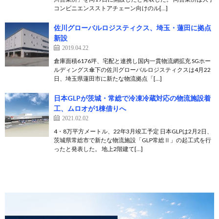
コンビニエンスストアチェーン向けのル[…]
佐川グローバルロジスティクス、埼玉・蓮田に拠点
新設
2019.04.22
倉庫面積6176坪、宅配と連携し国内一貫物流網拡充 SGホー
ルディングス傘下の佐川グローバルロジスティクスは4月22
日、埼玉県蓮田市に新たな物流拠点「[…]
日本GLPが茨城・常総で冷凍冷蔵対応の物流施設着
工、ムロオが1棟借りへ
2021.02.02
4・8万平方メートル、22年3月竣工予定 日本GLPは2月2日、
茨城県常総市で新たな物流施設「GLP常総Ⅱ」の起工式を行
ったと発表した。 地上2階建て[…]