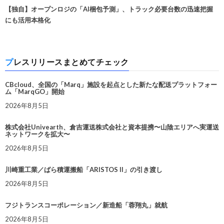
【独自】オープンロジの「AI梱包予測」、トラック必要台数の迅速把握
にも活用本格化
プレスリリースまとめてチェック
CBcloud、全国の「Marq」施設を起点とした新たな配送プラットフォー
ム「MarqGO」開始
2026年8月5日
株式会社Univearth、倉吉運送株式会社と資本提携〜山陰エリアへ実運送
ネットワークを拡大〜
2026年8月5日
川崎重工業／ばら積運搬船「ARISTOS II」の引き渡し
2026年8月5日
フジトランスコーポレーション／新造船「蓉翔丸」就航
2026年8月5日