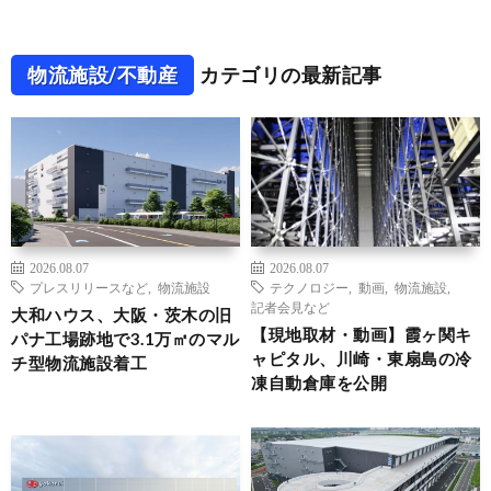
物流施設/不動産
カテゴリの最新記事
2026.08.07
2026.08.07
プレスリリースなど
,
物流施設
テクノロジー
,
動画
,
物流施設
,
記者会見など
大和ハウス、大阪・茨木の旧
【現地取材・動画】霞ヶ関キ
パナ工場跡地で3.1万㎡のマル
ャピタル、川崎・東扇島の冷
チ型物流施設着工
凍自動倉庫を公開