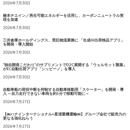
2026年7月30日
椿本チエイン／再生可能エネルギーを活用し、カーボンニュートラル実
現を加速
2026年7月30日
三井倉庫ホールディングス、受託物流業務に 「生成AI出荷検品アプリ」
を開発・導入開始
2026年7月30日
“独自開発こだわり”のサプリメントでD2C展開する「ウェルモット製薬」
がEC自動出荷アプリ「シッピーノ」を導入
2026年7月30日
自動車船の荷役中断を抑制する自動車移動用「スケーター」を開発・導
入 ～自力走行できない車両を約5分で移動可能に～
2026年7月27日
【㈱ハナインターナショナル×星清重機運輸㈱】グループ会社で販売力の
更なる強化ねらう
2026年7月27日