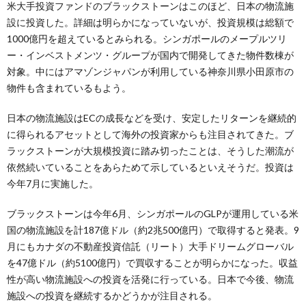
米大手投資ファンドのブラックストーンはこのほど、日本の物流施
設に投資した。詳細は明らかになっていないが、投資規模は総額で
1000億円を超えているとみられる。シンガポールのメープルツリ
ー・インベストメンツ・グループが国内で開発してきた物件数棟が
対象。中にはアマゾンジャパンが利用している神奈川県小田原市の
物件も含まれているもよう。
日本の物流施設はECの成長などを受け、安定したリターンを継続的
に得られるアセットとして海外の投資家からも注目されてきた。ブ
ラックストーンが大規模投資に踏み切ったことは、そうした潮流が
依然続いていることをあらためて示しているといえそうだ。投資は
今年7月に実施した。
ブラックストーンは今年6月、シンガポールのGLPが運用している米
国の物流施設を計187億ドル（約2兆500億円）で取得すると発表。9
月にもカナダの不動産投資信託（リート）大手ドリームグローバル
を47億ドル（約5100億円）で買収することが明らかになった。収益
性が高い物流施設への投資を活発に行っている。日本で今後、物流
施設への投資を継続するかどうかが注目される。