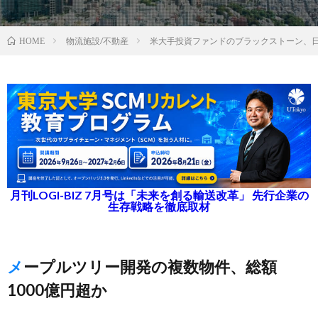
物流施設/不動産
米大手投資ファンドのブラックストーン、
HOME
月刊LOGI-BIZ 7月号は「未来を創る輸送改革」 先行企業の
生存戦略を徹底取材
メープルツリー開発の複数物件、総額
1000億円超か