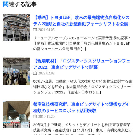
関連する記事
【動画】トヨタL&F、欧米の最先端物流自動化シス
テム2種類と自社の新型自動フォークリフトを公開
2021.04.05
リニューアルオープンのショールームで実演予定 前の記事：
【動画】物流現場向け自動化・省力化機器集めたトヨタL&F
の新ショールーム公開 豊田自[…]
【現場取材】「ロジスティクスソリューションフェ
ア2022、東京ビッグサイトで開幕
2022.02.02
80社が出展、自動化・省人化の技術など発表 物流に関する先
端技術などを紹介する大型展示会「ロジスティクスソリュー
ションフェア2022」（主催・日本ロジ[…]
都産業技術研究所、東京ビッグサイトで運搬など4
種類のサービスロボット活用実験
2019.11.20
20年3月まで継続、メリットとデメリットを検証 東京都産業
技術研究所（都産技研）は11月19日、東京・有明の東京ビッ