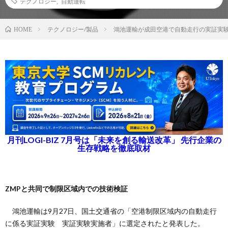
テクノロジー
,
自動運転
テクノロジー/製品
鴻池運輸が成田空港で自動走行の実証実
HOME
月刊LOGI-BIZ 7月号は「未来を創る輸送改革」 先行企業の
生存戦略を徹底取材
ZMPと共同で制限区域内での技術検証
鴻池運輸は9月27日、国土交通省の「空港制限区域内の自動走行
に係る実証実験 実証実験実施者」に選定されたと発表した。