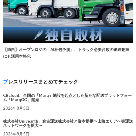
【独自】オープンロジの「AI梱包予測」、トラック必要台数の迅速把握
にも活用本格化
プレスリリースまとめてチェック
CBcloud、全国の「Marq」施設を起点とした新たな配送プラットフォー
ム「MarqGO」開始
2026年8月5日
株式会社Univearth、倉吉運送株式会社と資本提携〜山陰エリアへ実運送
ネットワークを拡大〜
2026年8月5日