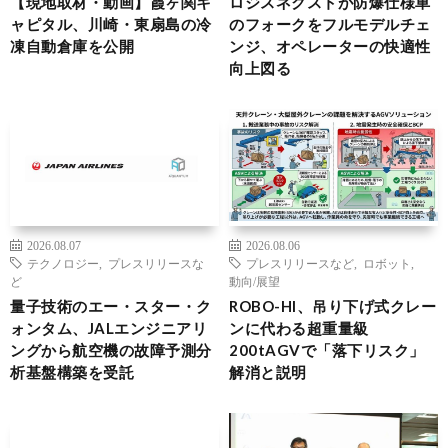
【現地取材・動画】霞ヶ関キ
ロジスネクストが防爆仕様車
ャピタル、川崎・東扇島の冷
のフォークをフルモデルチェ
凍自動倉庫を公開
ンジ、オペレーターの快適性
向上図る
2026.08.07
2026.08.06
テクノロジー
,
プレスリリースな
プレスリリースなど
,
ロボット
,
ど
動向/展望
量子技術のエー・スター・ク
ROBO-HI、吊り下げ式クレー
ォンタム、JALエンジニアリ
ンに代わる超重量級
ングから航空機の故障予測分
200tAGVで「落下リスク」
析基盤構築を受託
解消と説明