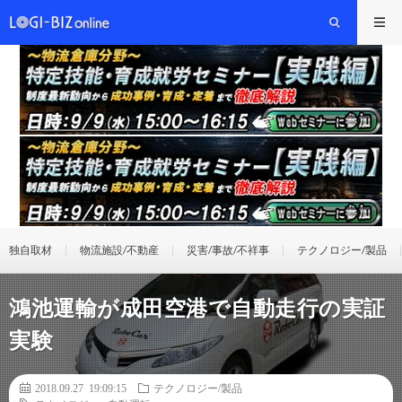
独自取材
物流施設/不動産
災害/事故/不祥事
テクノロジー/製品
鴻池運輸が成田空港で自動走行の実証
実験
2018.09.27 19:09:15
テクノロジー/製品