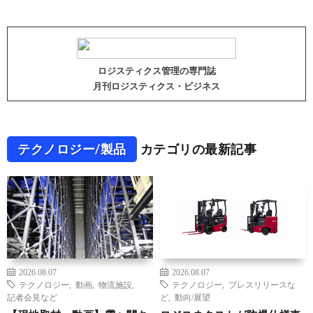
ロジスティクス管理の専門誌
月刊ロジスティクス・ビジネス
テクノロジー/製品
カテゴリの最新記事
2026.08.07
2026.08.07
テクノロジー
,
動画
,
物流施設
,
テクノロジー
,
プレスリリースな
記者会見など
ど
,
動向/展望