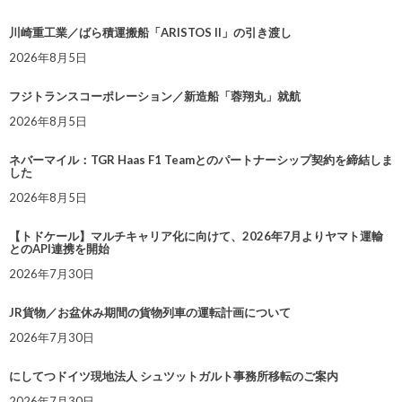
川崎重工業／ばら積運搬船「ARISTOS II」の引き渡し
2026年8月5日
フジトランスコーポレーション／新造船「蓉翔丸」就航
2026年8月5日
ネバーマイル：TGR Haas F1 Teamとのパートナーシップ契約を締結しま
した
2026年8月5日
【トドケール】マルチキャリア化に向けて、2026年7月よりヤマト運輸
とのAPI連携を開始
2026年7月30日
JR貨物／お盆休み期間の貨物列車の運転計画について
2026年7月30日
にしてつドイツ現地法人 シュツットガルト事務所移転のご案内
2026年7月30日