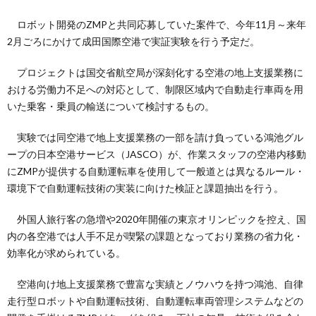
ロボット開発のZMPと共同応募していた案件で、今年11月～来年
2月ごろにかけて成田国際空港で実証実験を行う予定だ。
プロジェクトは国交省航空局が深刻化する空港の地上支援業務に
おける労働力不足への対応として、制限区域内で自動走行車両を用
いた乗客・乗員の輸送について検討するもの。
実験では同空港で地上支援業務の一部を請け負っている鴻池グル
ープの日本空港サービス（JASCO）が、作業スタッフの空港内移動
にZMPが提供する自動運転車を使用して一般道とは異なるルール・
環境下で自動運転技術の実装に向けた検証と課題抽出を行う。
外国人旅行客の急増や2020年開催の東京オリンピックを控え、国
内の各空港では人手不足が喫緊の課題となっており業務の省力化・
効率化が求められている。
空港向け地上支援業務で豊富な実績とノウハウを持つ鴻池、自律
走行型ロボットや自動運転技術、自動運転車両管理システムなどの