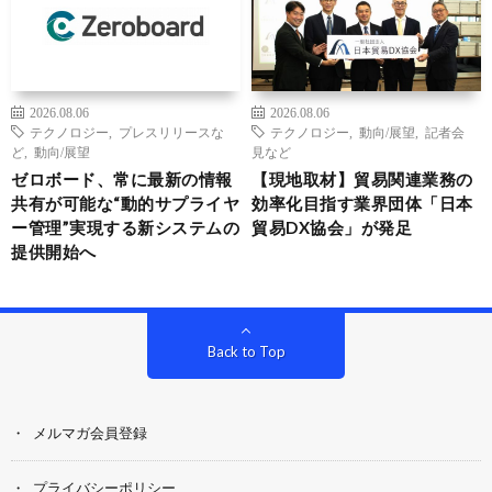
2026.08.06
2026.08.06
テクノロジー
,
プレスリリースな
テクノロジー
,
動向/展望
,
記者会
ど
,
動向/展望
見など
ゼロボード、常に最新の情報
【現地取材】貿易関連業務の
共有が可能な“動的サプライヤ
効率化目指す業界団体「日本
ー管理”実現する新システムの
貿易DX協会」が発足
提供開始へ
Back to Top
メルマガ会員登録
プライバシーポリシー