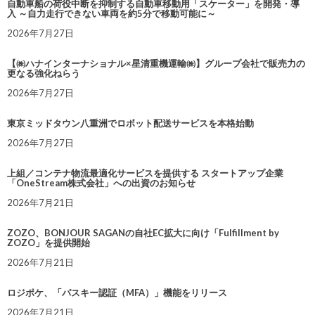
自動車船の荷役中断を抑制する自動車移動用「スケーター」を開発・導
入 ～自力走行できない車両を約5分で移動可能に～
2026年7月27日
【㈱ハナインターナショナル×星清重機運輸㈱】グループ会社で販売力の
更なる強化ねらう
2026年7月27日
東京ミッドタウン八重洲でロボット配送サービスを本格始動
2026年7月27日
上組／コンテナ物流最適化サービスを提供する スタートアップ企業
「OneStream株式会社」への出資のお知らせ
2026年7月21日
ZOZO、BONJOUR SAGANの自社EC拡大に向け「Fulfillment by
ZOZO」を提供開始
2026年7月21日
ロジポケ、「パスキー認証（MFA）」機能をリリース
2026年7月21日