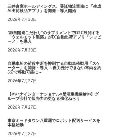
三井倉庫ホールディングス、受託物流業務に 「生成
AI出荷検品アプリ」を開発・導入開始
2026年7月30日
“独自開発こだわり”のサプリメントでD2C展開する
「ウェルモット製薬」がEC自動出荷アプリ「シッピ
ーノ」を導入
2026年7月30日
自動車船の荷役中断を抑制する自動車移動用「スケ
ーター」を開発・導入 ～自力走行できない車両を約
5分で移動可能に～
2026年7月27日
【㈱ハナインターナショナル×星清重機運輸㈱】グ
ループ会社で販売力の更なる強化ねらう
2026年7月27日
東京ミッドタウン八重洲でロボット配送サービスを
本格始動
2026年7月27日