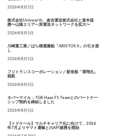
2026年8月5日
株式会社Univearth、倉吉運送株式会社と資本提
携〜山陰エリアへ実運送ネットワークを拡大〜
2026年8月5日
川崎重工業／ばら積運搬船「ARISTOS II」の引き渡
し
2026年8月5日
フジトランスコーポレーション／新造船「蓉翔丸」
就航
2026年8月5日
ネバーマイル：TGR Haas F1 Teamとのパートナー
シップ契約を締結しました
2026年8月5日
【トドケール】マルチキャリア化に向けて、2026
年7月よりヤマト運輸とのAPI連携を開始
2026年7月30日