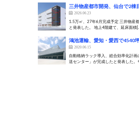
三井物産都市開発、仙台で2棟
2026.06.23
1.5万㎡、27年6月完成予定 三井物産
と発表した。 地上4階建て、延床面積[…
鴻池運輸、愛知・愛西で454
2020.06.15
自動格納ラック導入、総合効率化計画の
送センター」が完成したと発表した。サ