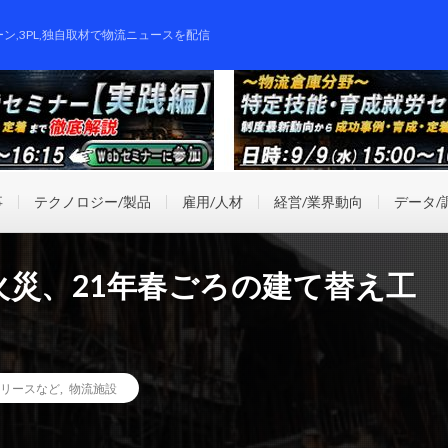
ーン,3PL,独自取材で物流ニュースを配信
事
テクノロジー/製品
雇用/人材
経営/業界動向
データ/
火災、21年春ごろの建て替え工
リースなど
,
物流施設