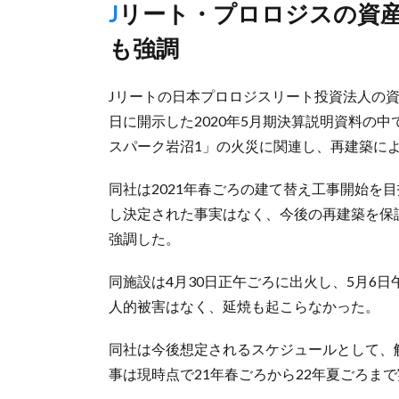
Jリート・プロロジスの資産運用会社が説明、まだ検討段階と
も強調
Jリートの日本プロロジスリート投資法人の資
日に開示した2020年5月期決算説明資料の
スパーク岩沼1」の火災に関連し、再建築に
同社は2021年春ごろの建て替え工事開始を
し決定された事実はなく、今後の再建築を保
強調した。
同施設は4月30日正午ごろに出火し、5月6日
人的被害はなく、延焼も起こらなかった。
同社は今後想定されるスケジュールとして、解
事は現時点で21年春ごろから22年夏ごろま