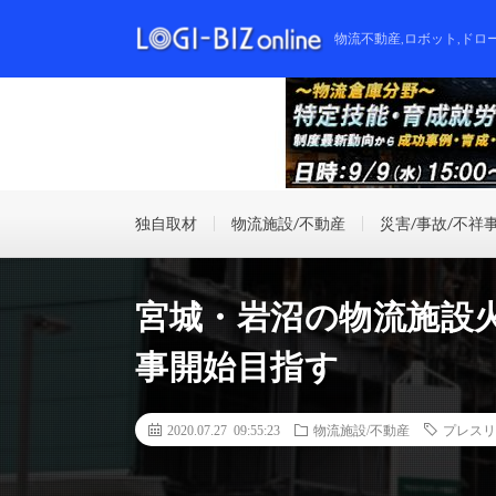
物流不動産,ロボット,ドロ
独自取材
物流施設/不動産
災害/事故/不祥
宮城・岩沼の物流施設
事開始目指す
2020.07.27 09:55:23
物流施設/不動産
プレスリ