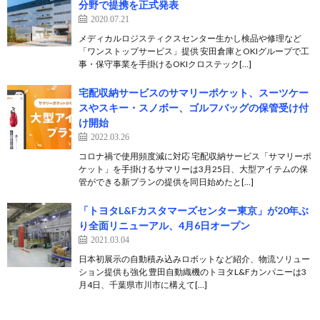
分野で提携を正式発表
2020.07.21
メディカルロジスティクスセンター生かし検品や修理など
「ワンストップサービス」提供 安田倉庫とOKIグループで工
事・保守事業を手掛けるOKIクロステック[…]
宅配収納サービスのサマリーポケット、スーツケー
スやスキー・スノボー、ゴルフバッグの保管受け付
け開始
2022.03.26
コロナ禍で使用頻度減に対応 宅配収納サービス「サマリーポ
ケット」を手掛けるサマリーは3月25日、大型アイテムの保
管ができる新プランの提供を同日始めたと[…]
「トヨタL&Fカスタマーズセンター東京」が20年ぶ
り全面リニューアル、4月6日オープン
2021.03.04
日本初展示の自動積み込みロボットなど紹介、物流ソリュー
ション提供も強化 豊田自動織機のトヨタL&Fカンパニーは3
月4日、千葉県市川市に構えて[…]