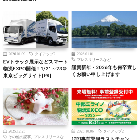
2026.01.09
タイアップ2
2026.01.01
プレスリリースなど
EVトラック展示などスマート
謹賀新年・2026年も何卒宜し
物流EXPO開催！1/21～23＠
くお願い申し上げます
東京ビッグサイト[PR]
2025.12.25
2025.10.06
タイアップ2
その他の記事
,
プレスリリースな
[PR]事前登録ラストチャン