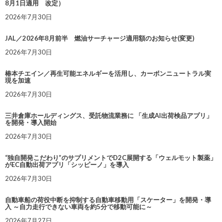
8月1日適用 改定）
2026年7月30日
JAL／2026年8月前半 燃油サーチャージ適用額のお知らせ(変更)
2026年7月30日
椿本チエイン／再生可能エネルギーを活用し、カーボンニュートラル実
現を加速
2026年7月30日
三井倉庫ホールディングス、受託物流業務に 「生成AI出荷検品アプリ」
を開発・導入開始
2026年7月30日
“独自開発こだわり”のサプリメントでD2C展開する「ウェルモット製薬」
がEC自動出荷アプリ「シッピーノ」を導入
2026年7月30日
自動車船の荷役中断を抑制する自動車移動用「スケーター」を開発・導
入 ～自力走行できない車両を約5分で移動可能に～
2026年7月27日