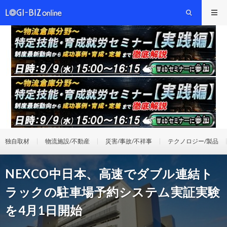
独自取材
物流施設/不動産
災害/事故/不祥事
テクノロジー/製品
NEXCO中日本、高速でダブル連結ト
ラックの駐車場予約システム実証実験
を4月1日開始