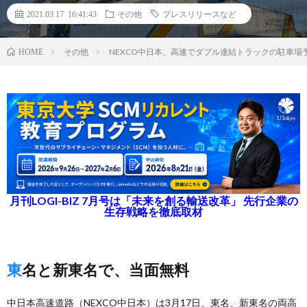
2021.03.17 16:41:43
その他
プレスリリースなど
その他
NEXCO中日本、高速でダブル連結トラックの駐車場
HOME
月刊LOGI-BIZ 7月号は「未来を創る輸送改革」 先行企業の
生存戦略を徹底取材
東名と新東名で、当面無料
中日本高速道路（NEXCO中日本）は3月17日、東名、新東名の両高