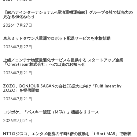
【㈱ハナインターナショナル×星清重機運輸㈱】グループ会社で販売力の
更なる強化ねらう
2026年7月27日
東京ミッドタウン八重洲でロボット配送サービスを本格始動
2026年7月27日
上組／コンテナ物流最適化サービスを提供する スタートアップ企業
「OneStream株式会社」への出資のお知らせ
2026年7月21日
ZOZO、BONJOUR SAGANの自社EC拡大に向け「Fulfillment by
ZOZO」を提供開始
2026年7月21日
ロジポケ、「パスキー認証（MFA）」機能をリリース
2026年7月21日
NTTロジスコ、エンタメ物流の平時5倍の波動を「t-Sort MAS」で吸収