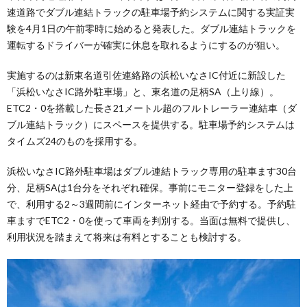
速道路でダブル連結トラックの駐車場予約システムに関する実証実
験を4月1日の午前零時に始めると発表した。ダブル連結トラックを
運転するドライバーが確実に休息を取れるようにするのが狙い。
実施するのは新東名道引佐連絡路の浜松いなさIC付近に新設した
「浜松いなさIC路外駐車場」と、東名道の足柄SA（上り線）。
ETC2・0を搭載した長さ21メートル超のフルトレーラー連結車（ダ
ブル連結トラック）にスペースを提供する。駐車場予約システムは
タイムズ24のものを採用する。
浜松いなさIC路外駐車場はダブル連結トラック専用の駐車ます30台
分、足柄SAは1台分をそれぞれ確保。事前にモニター登録をした上
で、利用する2～3週間前にインターネット経由で予約する。予約駐
車ますでETC2・0を使って車両を判別する。当面は無料で提供し、
利用状況を踏まえて将来は有料とすることも検討する。