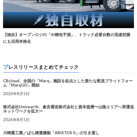
【独自】オープンロジの「AI梱包予測」、トラック必要台数の迅速把握
にも活用本格化
プレスリリースまとめてチェック
CBcloud、全国の「Marq」施設を起点とした新たな配送プラットフォー
ム「MarqGO」開始
2026年8月5日
株式会社Univearth、倉吉運送株式会社と資本提携〜山陰エリアへ実運送
ネットワークを拡大〜
2026年8月5日
川崎重工業／ばら積運搬船「ARISTOS II」の引き渡し