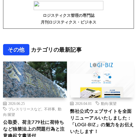
ロジスティクス管理の専門誌
月刊ロジスティクス・ビジネス
その他
カテゴリの最新記事
2026.06.25
2026.04.01
動向/展望
プレスリリースなど
,
不祥事
,
動
弊社公式ウェブサイトを全面
向/展望
リニューアルいたしました：
公取委、荷主779社に荷待ち
「LOGI-BIZ」の魅力をお伝え
など独禁法上の問題行為と注
いたします！
意喚起文書送付