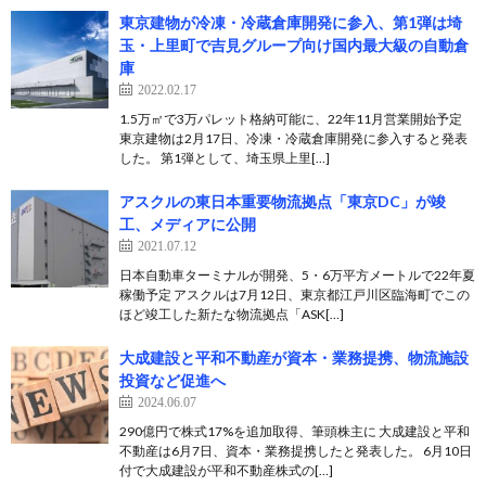
東京建物が冷凍・冷蔵倉庫開発に参入、第1弾は埼
玉・上里町で吉見グループ向け国内最大級の自動倉
庫
2022.02.17
1.5万㎡で3万パレット格納可能に、22年11月営業開始予定
東京建物は2月17日、冷凍・冷蔵倉庫開発に参入すると発表
した。 第1弾として、埼玉県上里[…]
アスクルの東日本重要物流拠点「東京DC」が竣
工、メディアに公開
2021.07.12
日本自動車ターミナルが開発、5・6万平方メートルで22年夏
稼働予定 アスクルは7月12日、東京都江戸川区臨海町でこの
ほど竣工した新たな物流拠点「ASK[…]
大成建設と平和不動産が資本・業務提携、物流施設
投資など促進へ
2024.06.07
290億円で株式17%を追加取得、筆頭株主に 大成建設と平和
不動産は6月7日、資本・業務提携したと発表した。 6月10日
付で大成建設が平和不動産株式の[…]