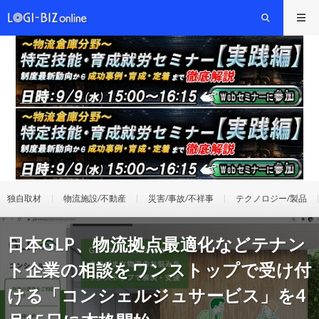
独自取材
物流施設/不動産
災害/事故/不祥事
テクノロジー/製品
日本GLP、物流拠点最適化などテナン
ト企業の相談をワンストップで受け付
ける「コンシェルジュサービス」を4