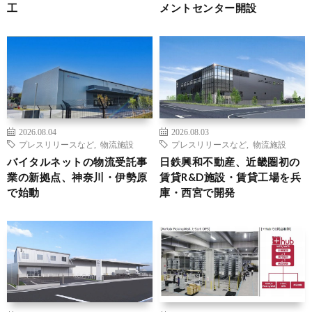
工
メントセンター開設
2026.08.04
2026.08.03
プレスリリースなど
,
物流施設
プレスリリースなど
,
物流施設
バイタルネットの物流受託事
日鉄興和不動産、近畿圏初の
業の新拠点、神奈川・伊勢原
賃貸R&D施設・賃貸工場を兵
で始動
庫・西宮で開発