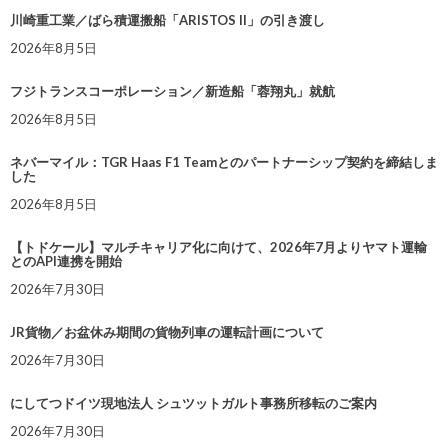
川崎重工業／ばら積運搬船「ARISTOS II」の引き渡し
2026年8月5日
フジトランスコーポレーション／新造船「蓉翔丸」就航
2026年8月5日
ネバーマイル：TGR Haas F1 Teamとのパートナーシップ契約を締結しま
した
2026年8月5日
【トドケール】マルチキャリア化に向けて、2026年7月よりヤマト運輸
とのAPI連携を開始
2026年7月30日
JR貨物／お盆休み期間の貨物列車の運転計画について
2026年7月30日
にしてつドイツ現地法人 シュツットガルト事務所移転のご案内
2026年7月30日