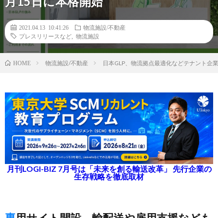
月15日に本格開始
2021.04.13 10:41:26
物流施設/不動産
プレスリリースなど
,
物流施設
物流施設/不動産
日本GLP、物流拠点最適化などテナント企
HOME
月刊LOGI-BIZ 7月号は「未来を創る輸送改革」 先行企業の
生存戦略を徹底取材
専用サイト開設、輸配送や雇用支援なども