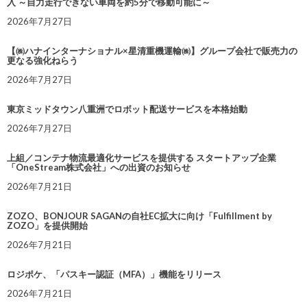
入 ～自力走行できない車両を約5分で移動可能に～
2026年7月27日
【㈱ハナインターナショナル×星清重機運輸㈱】グループ会社で販売力の
更なる強化ねらう
2026年7月27日
東京ミッドタウン八重洲でロボット配送サービスを本格始動
2026年7月27日
上組／コンテナ物流最適化サービスを提供する スタートアップ企業
「OneStream株式会社」への出資のお知らせ
2026年7月21日
ZOZO、BONJOUR SAGANの自社EC拡大に向け「Fulfillment by
ZOZO」を提供開始
2026年7月21日
ロジポケ、「パスキー認証（MFA）」機能をリリース
2026年7月21日