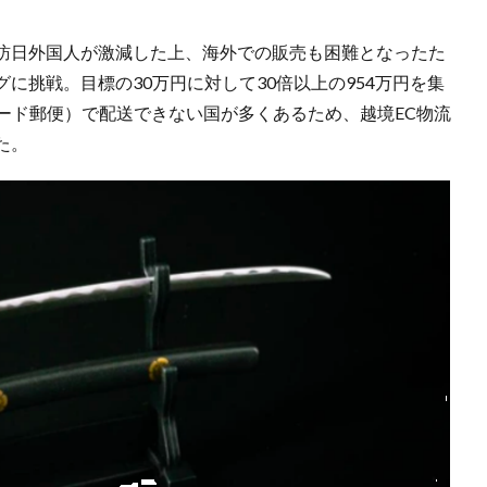
訪日外国人が激減した上、海外での販売も困難となったた
に挑戦。目標の30万円に対して30倍以上の954万円を集
ード郵便）で配送できない国が多くあるため、越境EC物流
た。