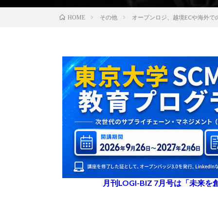
その他
オープンロジ、越境ECや海外
HOME
月刊LOGI-BIZ 7月号は「未