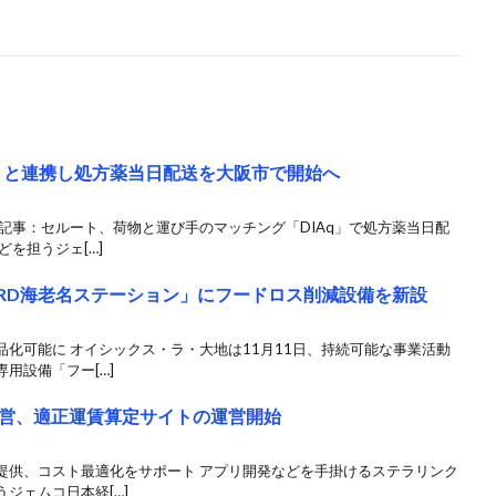
q」と連携し処方薬当日配送を大阪市で開始へ
記事：セルート、荷物と運び手のマッチング「DIAq」で処方薬当日配
を担うジェ[…]
RD海老名ステーション」にフードロス削減設備を新設
化可能に オイシックス・ラ・大地は11月11日、持続可能な事業活動
用設備「フー[…]
営、適正運賃算定サイトの運営開始
提供、コスト最適化をサポート アプリ開発などを手掛けるステラリンク
ジェムコ日本経[…]