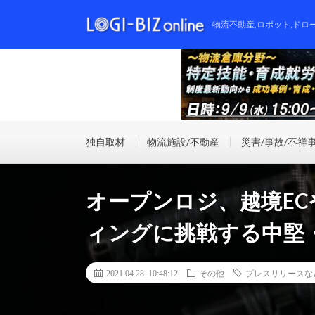
物流不動産,ロボット,ドロ
独自取材
物流施設/不動産
災害/事故/不祥
オープンロジ、越境E
ィングに挑戦する中堅
2021.04.28 10:48:12
その他
プレスリリースな