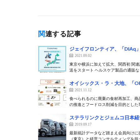
関連する記事
ジェイフロンティア、「DIA
2021.09.02
東京や横浜に加えて拡大、関西初 関連
送をスタート ヘルスケア製品の通販など
オイシックス・ラ・大地、「O
2021.11.12
食べられるのに廃棄の食材再加工、商品
の推進とフードロス削減を目的とした専
ステラリンクとジェムコ日本経
2019.09.17
最新統計データなど踏まえ会員向けに
（東京）と経営コンサルティングを担う