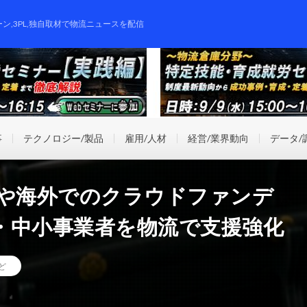
ーン,3PL,独自取材で物流ニュースを配信
事
テクノロジー/製品
雇用/人材
経営/業界動向
データ/
Cや海外でのクラウドファンデ
・中小事業者を物流で支援強化
ど