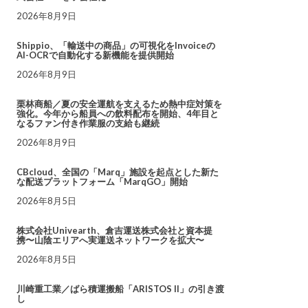
2026年8月9日
Shippio、「輸送中の商品」の可視化をInvoiceの
AI-OCRで自動化する新機能を提供開始
2026年8月9日
栗林商船／夏の安全運航を支えるため熱中症対策を
強化。今年から船員への飲料配布を開始、4年目と
なるファン付き作業服の支給も継続
2026年8月9日
CBcloud、全国の「Marq」施設を起点とした新た
な配送プラットフォーム「MarqGO」開始
2026年8月5日
株式会社Univearth、倉吉運送株式会社と資本提
携〜山陰エリアへ実運送ネットワークを拡大〜
2026年8月5日
川崎重工業／ばら積運搬船「ARISTOS II」の引き渡
し