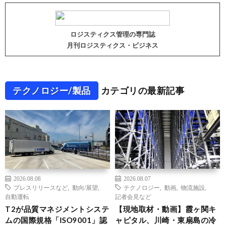
ロジスティクス管理の専門誌
月刊ロジスティクス・ビジネス
テクノロジー/製品
カテゴリの最新記事
2026.08.08
2026.08.07
プレスリリースなど
,
動向/展望
,
テクノロジー
,
動画
,
物流施設
,
自動運転
記者会見など
T2が品質マネジメントシステ
【現地取材・動画】霞ヶ関キ
ムの国際規格「ISO9001」認
ャピタル、川崎・東扇島の冷