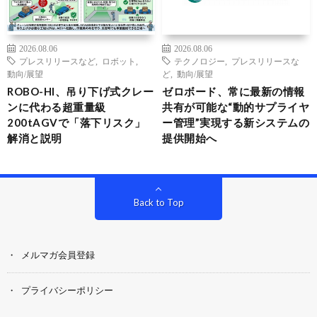
2026.08.06
2026.08.06
プレスリリースなど
,
ロボット
,
テクノロジー
,
プレスリリースな
動向/展望
ど
,
動向/展望
ROBO-HI、吊り下げ式クレー
ゼロボード、常に最新の情報
ンに代わる超重量級
共有が可能な“動的サプライヤ
200tAGVで「落下リスク」
ー管理”実現する新システムの
解消と説明
提供開始へ
Back to Top
メルマガ会員登録
プライバシーポリシー