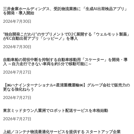
三井倉庫ホールディングス、受託物流業務に 「生成AI出荷検品アプリ」
を開発・導入開始
2026年7月30日
“独自開発こだわり”のサプリメントでD2C展開する「ウェルモット製薬」
がEC自動出荷アプリ「シッピーノ」を導入
2026年7月30日
自動車船の荷役中断を抑制する自動車移動用「スケーター」を開発・導
入 ～自力走行できない車両を約5分で移動可能に～
2026年7月27日
【㈱ハナインターナショナル×星清重機運輸㈱】グループ会社で販売力の
更なる強化ねらう
2026年7月27日
東京ミッドタウン八重洲でロボット配送サービスを本格始動
2026年7月27日
上組／コンテナ物流最適化サービスを提供する スタートアップ企業