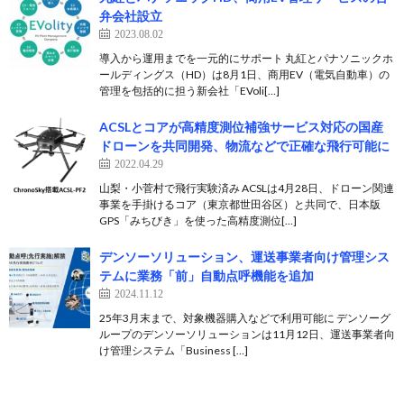
弁会社設立
2023.08.02
導入から運用までを一元的にサポート 丸紅とパナソニックホ
ールディングス（HD）は8月1日、商用EV（電気自動車）の
管理を包括的に担う新会社「EVoli[…]
ACSLとコアが高精度測位補強サービス対応の国産
ドローンを共同開発、物流などで正確な飛行可能に
2022.04.29
山梨・小菅村で飛行実験済み ACSLは4月28日、ドローン関連
事業を手掛けるコア（東京都世田谷区）と共同で、日本版
GPS「みちびき」を使った高精度測位[…]
デンソーソリューション、運送事業者向け管理シス
テムに業務「前」自動点呼機能を追加
2024.11.12
25年3月末まで、対象機器購入などで利用可能に デンソーグ
ループのデンソーソリューションは11月12日、運送事業者向
け管理システム「Business […]