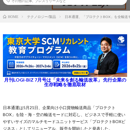
その他の記事
,
プレスリリースなど
テクノロジー/製品
日本通運、「プロテクトBOX」を全輸送
HOME
月刊LOGI-BIZ 7月号は「未来を創る輸送改革」 先行企業の
生存戦略を徹底取材
日本通運は5月21日、企業向け小口貨物輸送商品「プロテクト
BOX」を陸・海・空の輸送モードに対応し、ビジネスで手軽に使い
やすいサイズのマルチモードユニットサービス「プロテクトBOXビ
ジネス」としてリニューアル、販売を開始したと発表した。