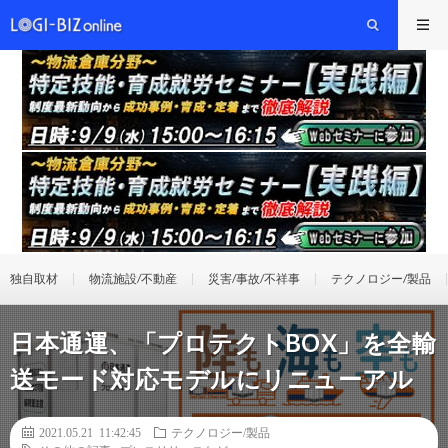
独自取材
物流施設/不動産
災害/事故/不祥事
テクノロジー/製品
日本通運、「プロテクトBOX」を全輸
送モード対応モデルにリニューアル
2021.05.21 11:42:45
テクノロジー/製品