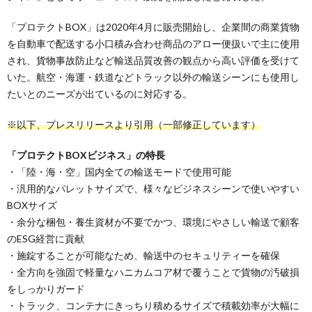
「プロテクトBOX」は2020年4月に販売開始し、企業間の商業貨物
を自動車で配送する小口積み合わせ商品のアロー便扱いで主に使用
され、貨物事故防止など輸送品質改善の観点から高い評価を受けて
いた。航空・海運・鉄道などトラック以外の輸送シーンにも使用し
たいとのニーズが出ているのに対応する。
※以下、プレスリリースより引用（一部修正しています）
「プロテクトBOXビジネス」の特長
・「陸・海・空」国内全ての輸送モードで使用可能
・汎用的なパレットサイズで、様々なビジネスシーンで使いやすい
BOXサイズ
・余分な梱包・養生資材が不要でかつ、環境にやさしい輸送で顧客
のESG経営に貢献
・施錠することが可能なため、輸送中のセキュリティーを確保
・全方向を強固で軽量なハニカムコア材で覆うことで貨物の汚破損
をしっかりガード
・トラック、コンテナにきっちり積めるサイズで積載効率が大幅に