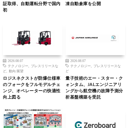
証取得、自動運転分野で国内
凍自動倉庫を公開
初
2026.08.07
2026.08.07
テクノロジー
,
プレスリリースな
テクノロジー
,
プレスリリースな
ど
,
動向/展望
ど
ロジスネクストが防爆仕様車
量子技術のエー・スター・ク
のフォークをフルモデルチェ
ォンタム、JALエンジニアリ
ンジ、オペレーターの快適性
ングから航空機の故障予測分
向上図る
析基盤構築を受託