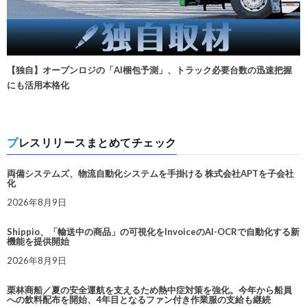
【独自】オープンロジの「AI梱包予測」、トラック必要台数の迅速把握
にも活用本格化
プレスリリースまとめてチェック
両備システムズ、物流自動化システムを手掛ける 株式会社APTを子会社
化
2026年8月9日
Shippio、「輸送中の商品」の可視化をInvoiceのAI-OCRで自動化する新
機能を提供開始
2026年8月9日
栗林商船／夏の安全運航を支えるため熱中症対策を強化。今年から船員
への飲料配布を開始、4年目となるファン付き作業服の支給も継続