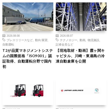
2026.08.08
2026.08.07
プレスリリースなど
,
動向/展望
,
テクノロジー
,
動画
,
物流施設
,
自動運転
記者会見など
T2が品質マネジメントシステ
【現地取材・動画】霞ヶ関キ
ムの国際規格「ISO9001」認
ャピタル、川崎・東扇島の冷
証取得、自動運転分野で国内
凍自動倉庫を公開
初