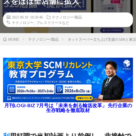
スをほぼ全店舗に拡大
2021.06.10 10:50:46
テクノロジー/製品
テクノロジー
,
プレスリリースなど
テクノロジー/製品
ネットスーパー立ち上げ支援の10Xと東
HOME
月刊LOGI-BIZ 7月号は「未来を創る輸送改革」 先行企業の
生存戦略を徹底取材
利用好調で当初計画より前倒し、非接触で