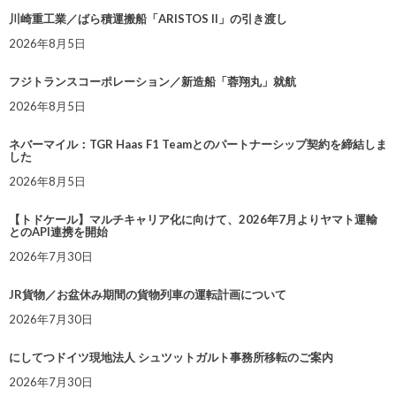
川崎重工業／ばら積運搬船「ARISTOS II」の引き渡し
2026年8月5日
フジトランスコーポレーション／新造船「蓉翔丸」就航
2026年8月5日
ネバーマイル：TGR Haas F1 Teamとのパートナーシップ契約を締結しま
した
2026年8月5日
【トドケール】マルチキャリア化に向けて、2026年7月よりヤマト運輸
とのAPI連携を開始
2026年7月30日
JR貨物／お盆休み期間の貨物列車の運転計画について
2026年7月30日
にしてつドイツ現地法人 シュツットガルト事務所移転のご案内
2026年7月30日