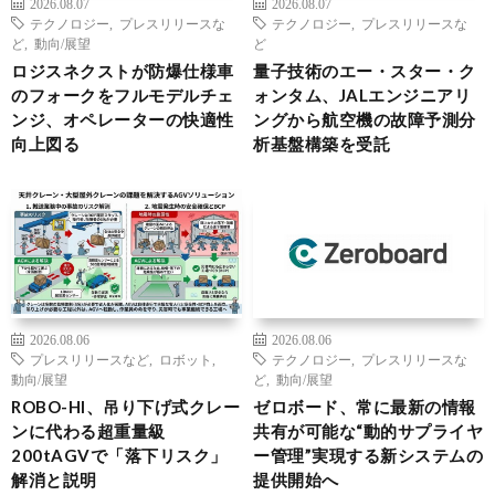
2026.08.07
2026.08.07
テクノロジー
,
プレスリリースな
テクノロジー
,
プレスリリースな
ど
,
動向/展望
ど
ロジスネクストが防爆仕様車
量子技術のエー・スター・ク
のフォークをフルモデルチェ
ォンタム、JALエンジニアリ
ンジ、オペレーターの快適性
ングから航空機の故障予測分
向上図る
析基盤構築を受託
2026.08.06
2026.08.06
プレスリリースなど
,
ロボット
,
テクノロジー
,
プレスリリースな
動向/展望
ど
,
動向/展望
ROBO-HI、吊り下げ式クレー
ゼロボード、常に最新の情報
ンに代わる超重量級
共有が可能な“動的サプライヤ
200tAGVで「落下リスク」
ー管理”実現する新システムの
解消と説明
提供開始へ