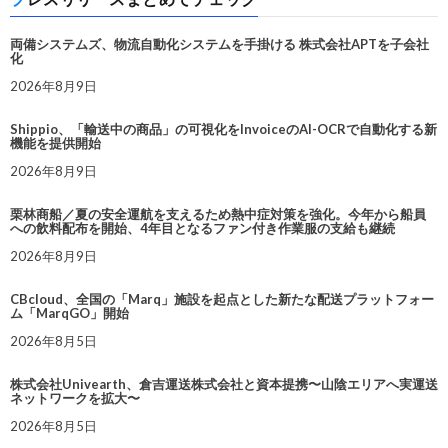
両備システムズ、物流自動化システムを手掛ける 株式会社APTを子会社
化
2026年8月9日
Shippio、「輸送中の商品」の可視化をInvoiceのAI-OCRで自動化する新
機能を提供開始
2026年8月9日
栗林商船／夏の安全運航を支えるため熱中症対策を強化。今年から船員
への飲料配布を開始、4年目となるファン付き作業服の支給も継続
2026年8月9日
CBcloud、全国の「Marq」施設を起点とした新たな配送プラットフォー
ム「MarqGO」開始
2026年8月5日
株式会社Univearth、倉吉運送株式会社と資本提携〜山陰エリアへ実運送
ネットワークを拡大〜
2026年8月5日