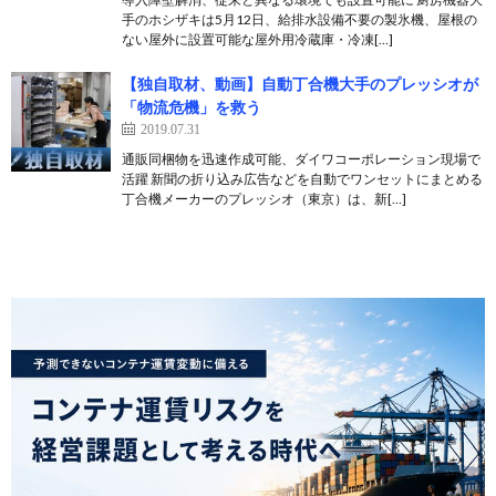
手のホシザキは5月12日、給排水設備不要の製氷機、屋根の
ない屋外に設置可能な屋外用冷蔵庫・冷凍[…]
【独自取材、動画】自動丁合機大手のプレッシオが
「物流危機」を救う
2019.07.31
通販同梱物を迅速作成可能、ダイワコーポレーション現場で
活躍 新聞の折り込み広告などを自動でワンセットにまとめる
丁合機メーカーのプレッシオ（東京）は、新[…]