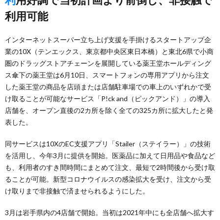
利用可能
インターネットスーパー立ち上げ支援を手掛けるスタートアップ企
業の10X（テンエックス、東京都中央区東日本橋）と東北6県で小商
圏のドラッグストアチェーンを展開している薬王堂ホールディング
ス傘下の薬王堂は6月10日、スマートフォンの専用アプリから注文
した薬王堂の商品を店頭または店舗駐車場での車上のいずれかで受
け取ることが可能なサービス「P!ck and（ピックアンド）」の導入
店舗を、オープン直後の2カ所を除く全ての325カ所に拡大したと発
表した。
同サービスは10XのEC支援アプリ「Stailer（ステイラー）」の技術
を活用し、今年3月に提供を開始。医薬品に加えて日用品や食品など
も、利用者のすき間時間にまとめて注文、最短で2時間後から受け取
ることが可能。新型コロナウイルスの感染拡大を受け、注文から受
け取りまで非接触で済ませられるようにした。
3月は岩手県内の4店舗で開始。当初は2021年中にも全店舗へ拡大す