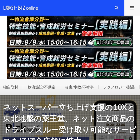
独自取材
物流施設/不動産
災害/事故/不祥事
テクノロジー/製品
ネットスーパー立ち上げ支援の10Xと
東北地盤の薬王堂、ネット注文商品の
ドライブスルー受け取り可能なサービ