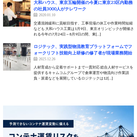
大和ハウス、東京五輪開催の今夏に東京23区内勤務
の社員3000人がテレワーク
2020.01.10
交通混雑緩和に貢献目指す、工事現場の休工や作業時間短縮
なども 大和ハウス工業は1月9日、東京オリンピックが開催さ
れる今年の7月24日～8月9日の間、東[…]
ロジテック、実践型物流教育プラットフォームでフ
ォークリフト技能向上研修の修了者が現場業務開始
2025.12.26
人材育成から定着サポートまで一貫対応 総合人材サービスを
提供するキャムコムグループで倉庫運営や物流向け作業請
負・派遣などを展開しているロジテックは12[…]