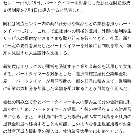
センコーは6月28日、パートタイマーを対象にした新たな財産形成
支援制度を7月1日に導入すると発表した。
同社は物流センター内の商品仕分けや集品などの業務を担うパート
タイマーに対し、これまで正社員への積極的登用、外部の福利厚生
サービスの提供などさまざまな取り組みを行ってきた。今回、新た
に一定の要件を満たしたパートタイマーを対象に新制度を導入、将
来を見据えた人生設計を支援する。
新制度はオリックスが運営を受託する企業年金基金を活用して実施
する、パートタイマーを対象とした「選択制確定給付企業年金制
度」。パートタイマーが月額報酬の一部を任意に積み立て、退職時
に企業の負担分を加算した金額を受け取ることが可能な仕組みだ。
会社の積み立て分とパートタイマー本人の積み立て分の合計額に利
息が付くため、パートタイマーが退職した後の生活を支える財産形
成になる。また、正社員に転向した場合は積み立て残高を正社員の
退職金制度へ移換することも可能。このような非正規雇用者が対象
の財産形成支援制度の導入は、物流業界大手では初めてという。