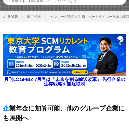
雇用/人材
,
動向/展望
,
プレスリリースなど
雇用/人材
センコーが物流大手初、パートタイマー対象の退
HOME
月刊LOGI-BIZ 7月号は「未来を創る輸送改革」 先行企業の
生存戦略を徹底取材
企業年金に加算可能、他のグループ企業に
も展開へ