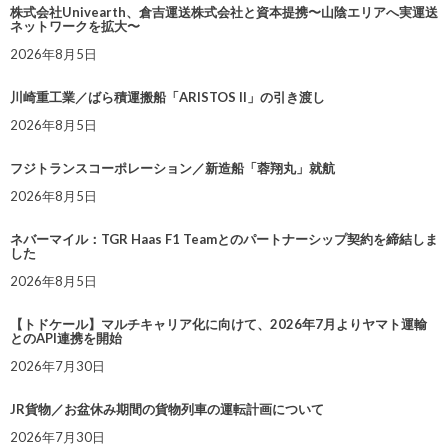
株式会社Univearth、倉吉運送株式会社と資本提携〜山陰エリアへ実運送
ネットワークを拡大〜
2026年8月5日
川崎重工業／ばら積運搬船「ARISTOS II」の引き渡し
2026年8月5日
フジトランスコーポレーション／新造船「蓉翔丸」就航
2026年8月5日
ネバーマイル：TGR Haas F1 Teamとのパートナーシップ契約を締結しま
した
2026年8月5日
【トドケール】マルチキャリア化に向けて、2026年7月よりヤマト運輸
とのAPI連携を開始
2026年7月30日
JR貨物／お盆休み期間の貨物列車の運転計画について
2026年7月30日