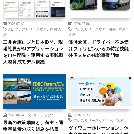
2026.07.18
2026.07.06
AI
,
プレスリリースなど
,
雇用/人
プレスリリースなど
,
海外
,
雇用/
材
人材
三井倉庫ロジと日本IBM、現
澁澤倉庫、ドライバー不足受
場社員がAIアプリケーション
けフィリピンからの特定技能
を自ら開発・運用する実践型
外国人材の供給事業開始
人材育成モデル構築
2026.06.24
タイアップ2
2026.06.23
プレスリリースなど
,
雇用/人材
最新の政策動向と、荷主・運
ダイワコーポレーション、体
輸事業者の取り組みを発表｜