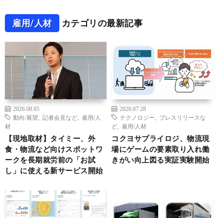
雇用/人材
カテゴリの最新記事
2026.08.05
2026.07.28
動向/展望
,
記者会見など
,
雇用/人
テクノロジー
,
プレスリリースな
材
ど
,
雇用/人材
【現地取材】タイミー、外
コクヨサプライロジ、物流現
食・物流など向けスポットワ
場にゲームの要素取り入れ働
ークを長期就労前の「お試
きがい向上図る実証実験開始
し」に使える新サービス開始