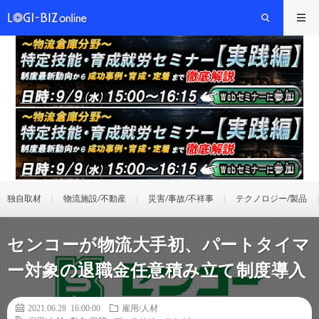
独自取材
物流施設/不動産
災害/事故/不祥事
テクノロジー/製品
センコーが物流大手初、パートタイマ
ー対象の退職金任意積み立て制度導入
2021.06.28 16:00:00
雇用/人材