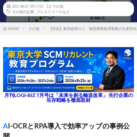
2021.08.03 09:17:03
その他
その他の記事
,
プレスリリースなど
その他
【告知】船井総研ロジ、物流事務処理業務の生産性向
HOME
月刊LOGI-BIZ 7月号は「未来を創る輸送改革」 先行企業の
生存戦略を徹底取材
AI-OCRとRPA導入で効率アップの事例公
開