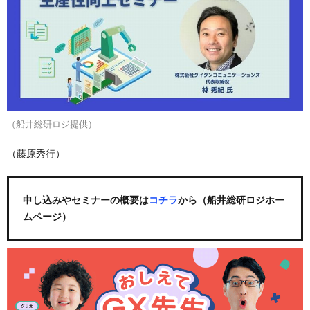
（船井総研ロジ提供）
（藤原秀行）
申し込みやセミナーの概要は
コチラ
から（船井総研ロジホー
ムページ）