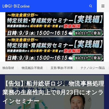
独自取材
物流施設/不動産
災害/事故/不祥事
テクノロジー/製品
【告知】船井総研ロジ、物流事務処理
業務の生産性向上で8月23日にオンラ
インセミナー