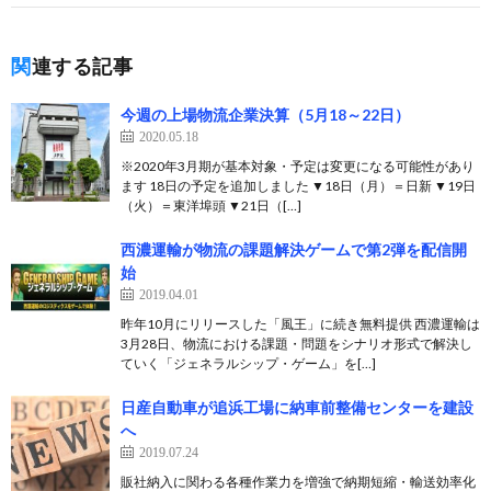
関連する記事
今週の上場物流企業決算（5月18～22日）
2020.05.18
※2020年3月期が基本対象・予定は変更になる可能性があり
ます 18日の予定を追加しました ▼18日（月）＝日新 ▼19日
（火）＝東洋埠頭 ▼21日（[…]
西濃運輸が物流の課題解決ゲームで第2弾を配信開
始
2019.04.01
昨年10月にリリースした「風王」に続き無料提供 西濃運輸は
3月28日、物流における課題・問題をシナリオ形式で解決し
ていく「ジェネラルシップ・ゲーム」を[…]
日産自動車が追浜工場に納車前整備センターを建設
へ
2019.07.24
販社納入に関わる各種作業力を増強で納期短縮・輸送効率化