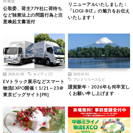
向/展望
リニューアルいたしました：
公取委、荷主779社に荷待ち
「LOGI-BIZ」の魅力をお伝え
など独禁法上の問題行為と注
いたします！
意喚起文書送付
2026.01.09
タイアップ2
2026.01.01
プレスリリースなど
EVトラック展示などスマート
謹賀新年・2026年も何卒宜し
物流EXPO開催！1/21～23＠
くお願い申し上げます
東京ビッグサイト[PR]