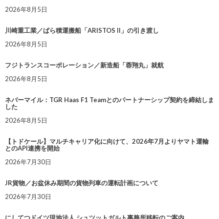
2026年8月5日
川崎重工業／ばら積運搬船「ARISTOS II」の引き渡し
2026年8月5日
フジトランスコーポレーション／新造船「蓉翔丸」就航
2026年8月5日
ネバーマイル：TGR Haas F1 Teamとのパートナーシップ契約を締結しま
した
2026年8月5日
【トドケール】マルチキャリア化に向けて、2026年7月よりヤマト運輸
とのAPI連携を開始
2026年7月30日
JR貨物／お盆休み期間の貨物列車の運転計画について
2026年7月30日
にしてつドイツ現地法人 シュツットガルト事務所移転のご案内