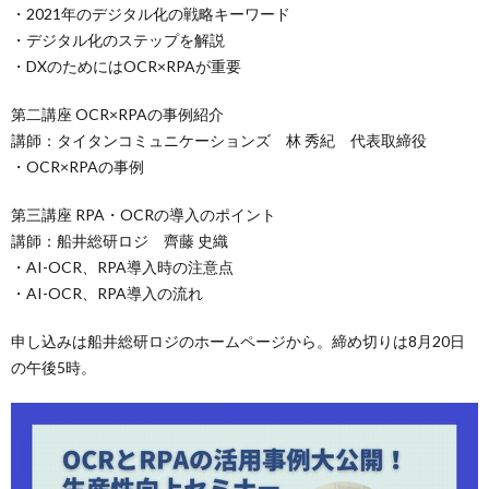
・2021年のデジタル化の戦略キーワード
・デジタル化のステップを解説
・DXのためにはOCR×RPAが重要
第二講座 OCR×RPAの事例紹介
講師：タイタンコミュニケーションズ 林 秀紀 代表取締役
・OCR×RPAの事例
第三講座 RPA・OCRの導入のポイント
講師：船井総研ロジ 齊藤 史織
・AI-OCR、RPA導入時の注意点
・AI-OCR、RPA導入の流れ
申し込みは船井総研ロジのホームページから。締め切りは8月20日
の午後5時。