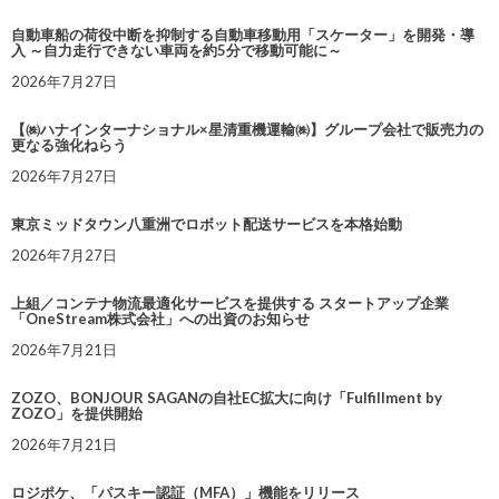
自動車船の荷役中断を抑制する自動車移動用「スケーター」を開発・導
入 ～自力走行できない車両を約5分で移動可能に～
2026年7月27日
【㈱ハナインターナショナル×星清重機運輸㈱】グループ会社で販売力の
更なる強化ねらう
2026年7月27日
東京ミッドタウン八重洲でロボット配送サービスを本格始動
2026年7月27日
上組／コンテナ物流最適化サービスを提供する スタートアップ企業
「OneStream株式会社」への出資のお知らせ
2026年7月21日
ZOZO、BONJOUR SAGANの自社EC拡大に向け「Fulfillment by
ZOZO」を提供開始
2026年7月21日
ロジポケ、「パスキー認証（MFA）」機能をリリース