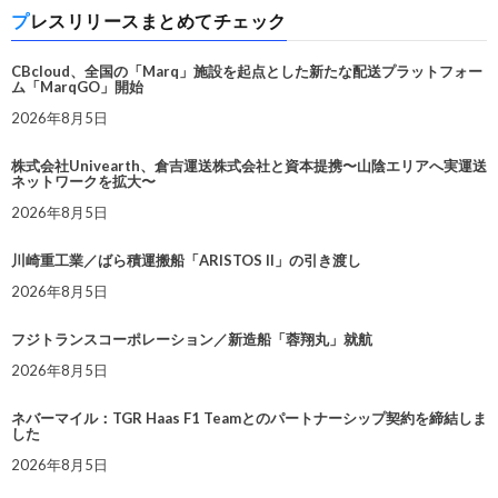
プレスリリースまとめてチェック
CBcloud、全国の「Marq」施設を起点とした新たな配送プラットフォー
ム「MarqGO」開始
2026年8月5日
株式会社Univearth、倉吉運送株式会社と資本提携〜山陰エリアへ実運送
ネットワークを拡大〜
2026年8月5日
川崎重工業／ばら積運搬船「ARISTOS II」の引き渡し
2026年8月5日
フジトランスコーポレーション／新造船「蓉翔丸」就航
2026年8月5日
ネバーマイル：TGR Haas F1 Teamとのパートナーシップ契約を締結しま
した
2026年8月5日