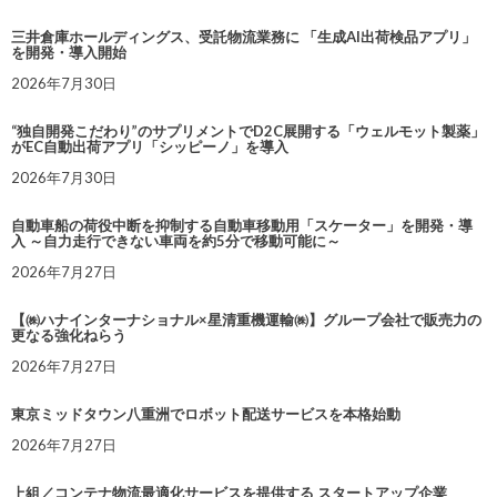
三井倉庫ホールディングス、受託物流業務に 「生成AI出荷検品アプリ」
を開発・導入開始
2026年7月30日
“独自開発こだわり”のサプリメントでD2C展開する「ウェルモット製薬」
がEC自動出荷アプリ「シッピーノ」を導入
2026年7月30日
自動車船の荷役中断を抑制する自動車移動用「スケーター」を開発・導
入 ～自力走行できない車両を約5分で移動可能に～
2026年7月27日
【㈱ハナインターナショナル×星清重機運輸㈱】グループ会社で販売力の
更なる強化ねらう
2026年7月27日
東京ミッドタウン八重洲でロボット配送サービスを本格始動
2026年7月27日
上組／コンテナ物流最適化サービスを提供する スタートアップ企業