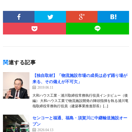
関連する記事
【独自取材】「物流施設市場の成長は必ず踊り場が
来る、その備えが不可欠」
2019.06.11
大和ハウス工業・浦川取締役常務執行役員インタビュー（後
編） 大和ハウス工業で物流施設開発の陣頭指揮を執る浦川竜
哉取締役常務執行役員（建築事業推進部長）[…]
センコーと福通、福島・須賀川に中継輸送施設オー
プン
2026.04.13