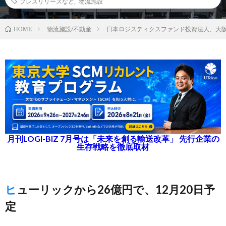
プレスリリースなど
,
物流施設
物流施設/不動産
日本ロジスティクスファンド投資法人、大
HOME
月刊LOGI-BIZ 7月号は「未来を創る輸送改革」 先行企業の
生存戦略を徹底取材
ヒューリックから26億円で、12月20日予
定