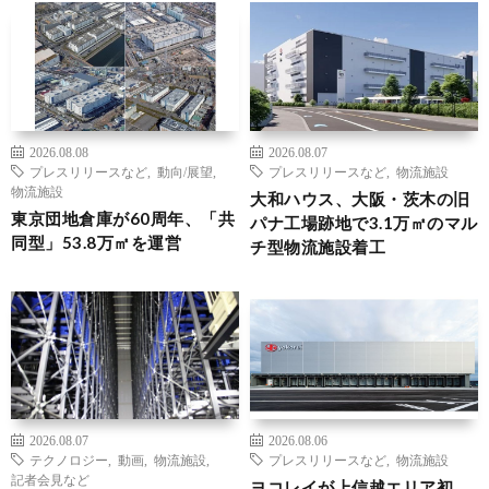
2026.08.08
2026.08.07
プレスリリースなど
,
動向/展望
,
プレスリリースなど
,
物流施設
物流施設
大和ハウス、大阪・茨木の旧
東京団地倉庫が60周年、「共
パナ工場跡地で3.1万㎡のマル
同型」53.8万㎡を運営
チ型物流施設着工
2026.08.07
2026.08.06
テクノロジー
,
動画
,
物流施設
,
プレスリリースなど
,
物流施設
記者会見など
ヨコレイが上信越エリア初、