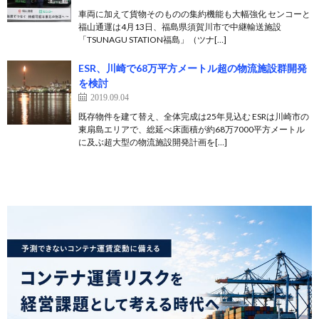
車両に加えて貨物そのものの集約機能も大幅強化 センコーと
福山通運は4月13日、福島県須賀川市で中継輸送施設
「TSUNAGU STATION福島」（ツナ[…]
ESR、川崎で68万平方メートル超の物流施設群開発
を検討
2019.09.04
既存物件を建て替え、全体完成は25年見込む ESRは川崎市の
東扇島エリアで、総延べ床面積が約68万7000平方メートル
に及ぶ超大型の物流施設開発計画を[…]