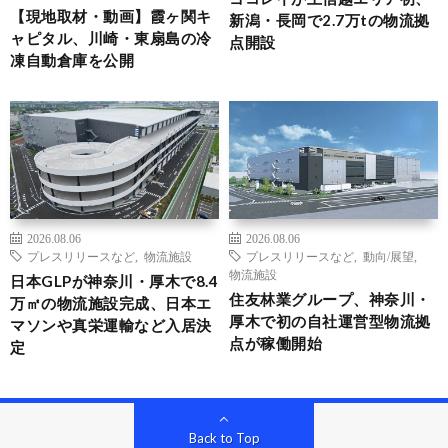
【現地取材・動画】霞ヶ関キ
新潟・長岡で2.7万tの物流拠
ャピタル、川崎・東扇島の冷
点開設
凍自動倉庫を公開
2026.08.06
2026.08.06
プレスリリースなど
,
物流施設
プレスリリースなど
,
動向/展望
,
物流施設
日本GLPが神奈川・厚木で8.4
住友林業グループ、神奈川・
万㎡の物流施設完成、日本エ
厚木で初の自社運営型物流拠
マソンや真栄運輸など入居決
点が稼働開始
定
Back to Top