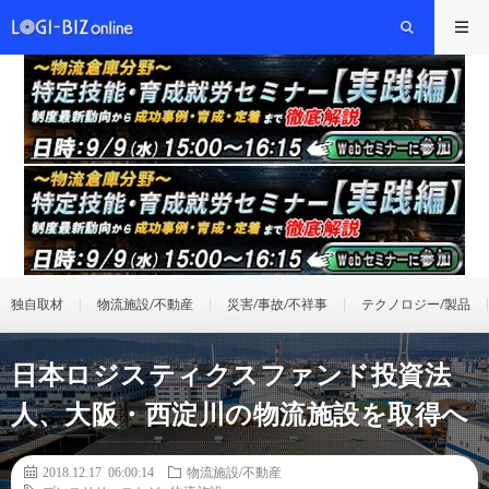
独自取材
物流施設/不動産
災害/事故/不祥事
テクノロジー/製品
日本ロジスティクスファンド投資法
人、大阪・西淀川の物流施設を取得へ
2018.12.17 06:00:14
物流施設/不動産