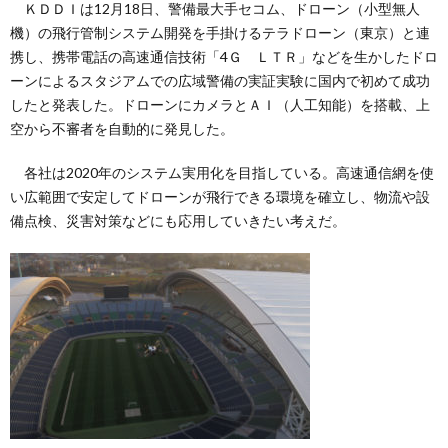
ＫＤＤＩは12月18日、警備最大手セコム、ドローン（小型無人
機）の飛行管制システム開発を手掛けるテラドローン（東京）と連
携し、携帯電話の高速通信技術「4Ｇ ＬＴＲ」などを生かしたドロ
ーンによるスタジアムでの広域警備の実証実験に国内で初めて成功
したと発表した。ドローンにカメラとＡＩ（人工知能）を搭載、上
空から不審者を自動的に発見した。
各社は2020年のシステム実用化を目指している。高速通信網を使
い広範囲で安定してドローンが飛行できる環境を確立し、物流や設
備点検、災害対策などにも応用していきたい考えだ。