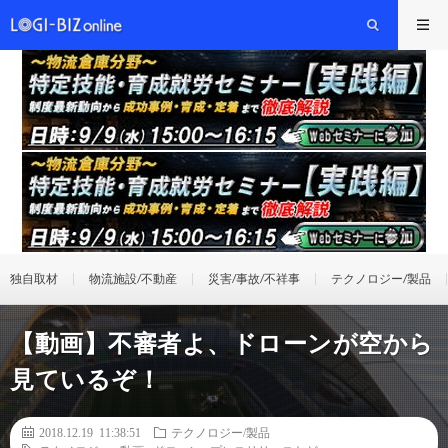
独自取材
物流施設/不動産
災害/事故/不祥事
テクノロジー/製品
【動画】不審者よ、ドローンが空から
見ているぞ！
2018.12.19 11:38:51
テクノロジー/製品