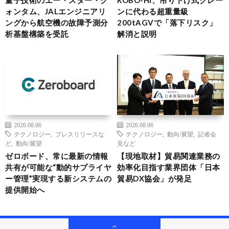
量子技術のエー・スター・ク
ROBO-HI、吊り下げ式クレー
ォンタム、JALエンジニアリ
ンに代わる超重量級
ングから航空機の故障予測分
200tAGVで「落下リスク」
析基盤構築を受託
解消と説明
2026.08.06
2026.08.06
テクノロジー
,
プレスリリースな
テクノロジー
,
動向/展望
,
記者会
ど
,
動向/展望
見など
ゼロボード、常に最新の情報
【現地取材】貿易関連業務の
共有が可能な“動的サプライヤ
効率化目指す業界団体「日本
ー管理”実現する新システムの
貿易DX協会」が発足
提供開始へ