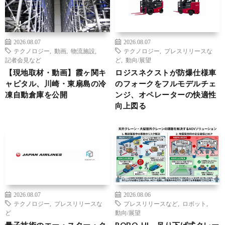
2026.08.07
2026.08.07
テクノロジー
,
動画
,
物流施設
,
テクノロジー
,
プレスリリースな
記者会見など
ど
,
動向/展望
【現地取材・動画】霞ヶ関キ
ロジスネクストが防爆仕様車
ャピタル、川崎・東扇島の冷
のフォークをフルモデルチェ
凍自動倉庫を公開
ンジ、オペレーターの快適性
向上図る
2026.08.07
2026.08.06
テクノロジー
,
プレスリリースな
プレスリリースなど
,
ロボット
,
ど
動向/展望