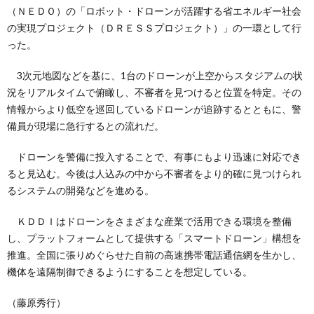
（ＮＥＤＯ）の「ロボット・ドローンが活躍する省エネルギー社会
の実現プロジェクト（ＤＲＥＳＳプロジェクト）」の一環として行
った。
3次元地図などを基に、1台のドローンが上空からスタジアムの状
況をリアルタイムで俯瞰し、不審者を見つけると位置を特定。その
情報からより低空を巡回しているドローンが追跡するとともに、警
備員が現場に急行するとの流れだ。
ドローンを警備に投入することで、有事にもより迅速に対応でき
ると見込む。今後は人込みの中から不審者をより的確に見つけられ
るシステムの開発などを進める。
ＫＤＤＩはドローンをさまざまな産業で活用できる環境を整備
し、プラットフォームとして提供する「スマートドローン」構想を
推進。全国に張りめぐらせた自前の高速携帯電話通信網を生かし、
機体を遠隔制御できるようにすることを想定している。
（藤原秀行）