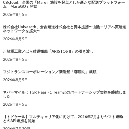
CBcloud、全国の「Marq」施設を起点とした新たな配送プラットフォー
ム「MarqGO」開始
2026年8月5日
株式会社Univearth、倉吉運送株式会社と資本提携〜山陰エリアへ実運送
ネットワークを拡大〜
2026年8月5日
川崎重工業／ばら積運搬船「ARISTOS II」の引き渡し
2026年8月5日
フジトランスコーポレーション／新造船「蓉翔丸」就航
2026年8月5日
ネバーマイル：TGR Haas F1 Teamとのパートナーシップ契約を締結しま
した
2026年8月5日
【トドケール】マルチキャリア化に向けて、2026年7月よりヤマト運輸
とのAPI連携を開始
2026年7月30日