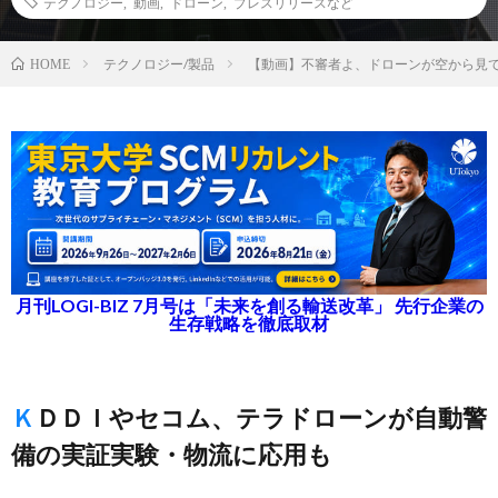
テクノロジー
,
動画
,
ドローン
,
プレスリリースなど
テクノロジー/製品
【動画】不審者よ、ドローンが空から見
HOME
月刊LOGI-BIZ 7月号は「未来を創る輸送改革」 先行企業の
生存戦略を徹底取材
ＫＤＤＩやセコム、テラドローンが自動警
備の実証実験・物流に応用も