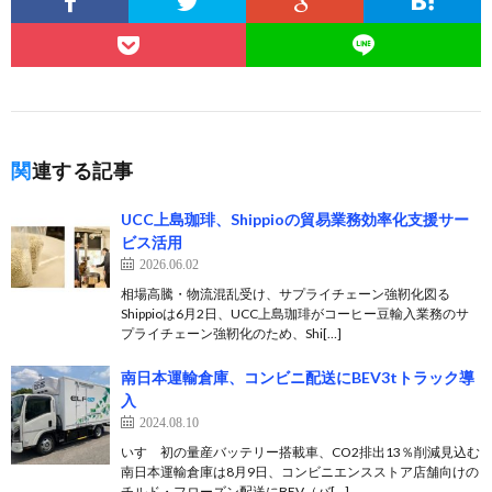
関連する記事
UCC上島珈琲、Shippioの貿易業務効率化支援サー
ビス活用
2026.06.02
相場高騰・物流混乱受け、サプライチェーン強靭化図る
Shippioは6月2日、UCC上島珈琲がコーヒー豆輸入業務のサ
プライチェーン強靭化のため、Shi[…]
南日本運輸倉庫、コンビニ配送にBEV3tトラック導
入
2024.08.10
いすゞ初の量産バッテリー搭載車、CO2排出13％削減見込む
南日本運輸倉庫は8月9日、コンビニエンスストア店舗向けの
チルド・フローズン配送にBEV（バ[…]