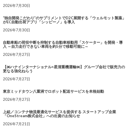
2026年7月30日
“独自開発こだわり”のサプリメントでD2C展開する「ウェルモット製薬」
がEC自動出荷アプリ「シッピーノ」を導入
2026年7月30日
自動車船の荷役中断を抑制する自動車移動用「スケーター」を開発・導
入 ～自力走行できない車両を約5分で移動可能に～
2026年7月27日
【㈱ハナインターナショナル×星清重機運輸㈱】グループ会社で販売力の
更なる強化ねらう
2026年7月27日
東京ミッドタウン八重洲でロボット配送サービスを本格始動
2026年7月27日
上組／コンテナ物流最適化サービスを提供する スタートアップ企業
「OneStream株式会社」への出資のお知らせ
2026年7月21日