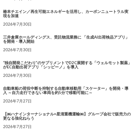
椿本チエイン／再生可能エネルギーを活用し、カーボンニュートラル実
現を加速
2026年7月30日
三井倉庫ホールディングス、受託物流業務に 「生成AI出荷検品アプリ」
を開発・導入開始
2026年7月30日
“独自開発こだわり”のサプリメントでD2C展開する「ウェルモット製薬」
がEC自動出荷アプリ「シッピーノ」を導入
2026年7月30日
自動車船の荷役中断を抑制する自動車移動用「スケーター」を開発・導
入 ～自力走行できない車両を約5分で移動可能に～
2026年7月27日
【㈱ハナインターナショナル×星清重機運輸㈱】グループ会社で販売力の
更なる強化ねらう
2026年7月27日