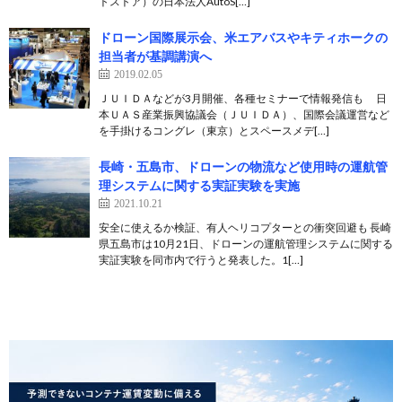
トストア）の日本法人AutoS[…]
ドローン国際展示会、米エアバスやキティホークの
担当者が基調講演へ
2019.02.05
ＪＵＩＤＡなどが3月開催、各種セミナーで情報発信も 日
本ＵＡＳ産業振興協議会（ＪＵＩＤＡ）、国際会議運営など
を手掛けるコングレ（東京）とスペースメデ[…]
長崎・五島市、ドローンの物流など使用時の運航管
理システムに関する実証実験を実施
2021.10.21
安全に使えるか検証、有人ヘリコプターとの衝突回避も 長崎
県五島市は10月21日、ドローンの運航管理システムに関する
実証実験を同市内で行うと発表した。1[…]