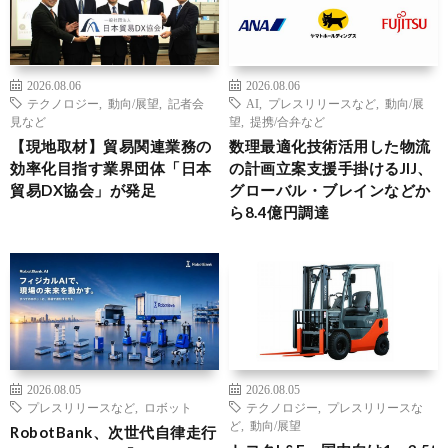
2026.08.06
2026.08.06
テクノロジー
,
動向/展望
,
記者会
AI
,
プレスリリースなど
,
動向/展
見など
望
,
提携/合弁など
【現地取材】貿易関連業務の
数理最適化技術活用した物流
効率化目指す業界団体「日本
の計画立案支援手掛けるJIJ、
貿易DX協会」が発足
グローバル・ブレインなどか
ら8.4億円調達
2026.08.05
2026.08.05
プレスリリースなど
,
ロボット
テクノロジー
,
プレスリリースな
ど
,
動向/展望
RobotBank、次世代自律走行