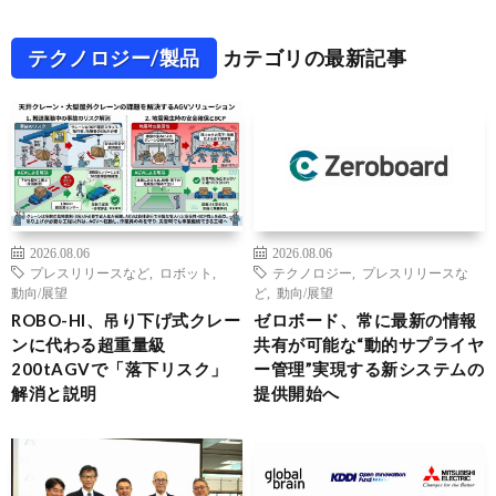
テクノロジー/製品
カテゴリの最新記事
2026.08.06
2026.08.06
プレスリリースなど
,
ロボット
,
テクノロジー
,
プレスリリースな
動向/展望
ど
,
動向/展望
ROBO-HI、吊り下げ式クレー
ゼロボード、常に最新の情報
ンに代わる超重量級
共有が可能な“動的サプライヤ
200tAGVで「落下リスク」
ー管理”実現する新システムの
解消と説明
提供開始へ