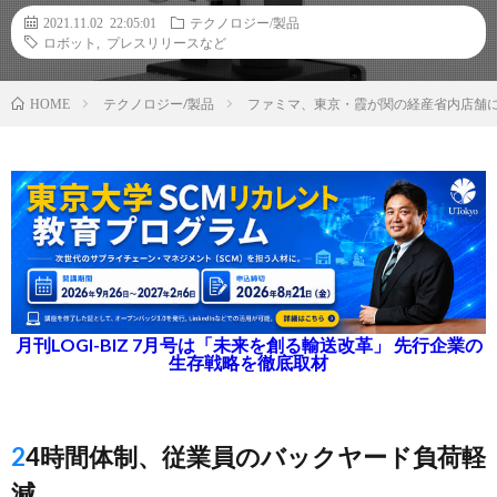
2021.11.02 22:05:01
テクノロジー/製品
ロボット
,
プレスリリースなど
テクノロジー/製品
ファミマ、東京・霞が関の経産省内店舗にTel
HOME
月刊LOGI-BIZ 7月号は「未来を創る輸送改革」 先行企業の
生存戦略を徹底取材
24時間体制、従業員のバックヤード負荷軽
減