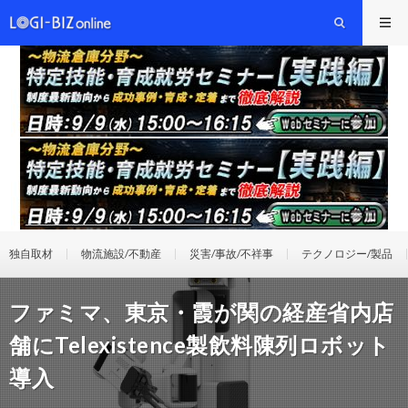
独自取材
物流施設/不動産
災害/事故/不祥事
テクノロジー/製品
ファミマ、東京・霞が関の経産省内店
舗にTelexistence製飲料陳列ロボット
導入