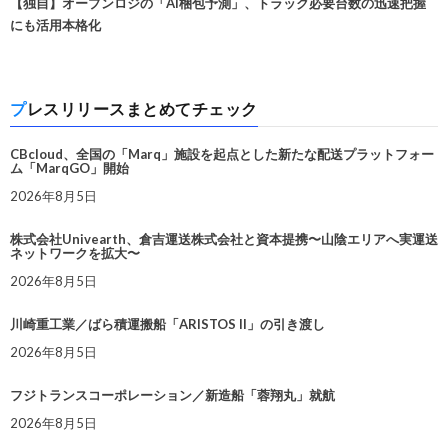
【独自】オープンロジの「AI梱包予測」、トラック必要台数の迅速把握
にも活用本格化
プレスリリースまとめてチェック
CBcloud、全国の「Marq」施設を起点とした新たな配送プラットフォー
ム「MarqGO」開始
2026年8月5日
株式会社Univearth、倉吉運送株式会社と資本提携〜山陰エリアへ実運送
ネットワークを拡大〜
2026年8月5日
川崎重工業／ばら積運搬船「ARISTOS II」の引き渡し
2026年8月5日
フジトランスコーポレーション／新造船「蓉翔丸」就航
2026年8月5日