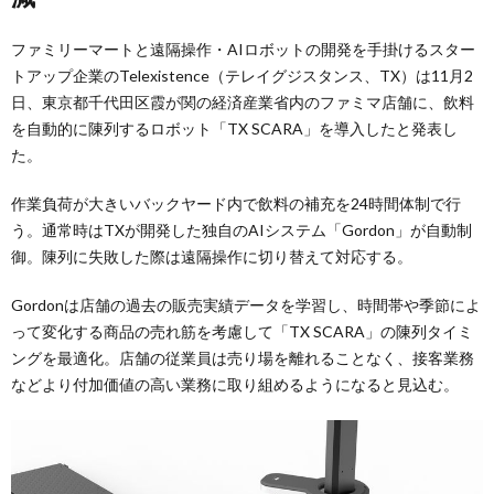
ファミリーマートと遠隔操作・AIロボットの開発を手掛けるスター
トアップ企業のTelexistence（テレイグジスタンス、TX）は11月2
日、東京都千代田区霞が関の経済産業省内のファミマ店舗に、飲料
を自動的に陳列するロボット「TX SCARA」を導入したと発表し
た。
作業負荷が大きいバックヤード内で飲料の補充を24時間体制で行
う。通常時はTXが開発した独自のAIシステム「Gordon」が自動制
御。陳列に失敗した際は遠隔操作に切り替えて対応する。
Gordonは店舗の過去の販売実績データを学習し、時間帯や季節によ
って変化する商品の売れ筋を考慮して「TX SCARA」の陳列タイミ
ングを最適化。店舗の従業員は売り場を離れることなく、接客業務
などより付加価値の高い業務に取り組めるようになると見込む。