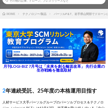
その他の記事
,
ドローン
,
プレスリリースなど
テクノロジー/製品
パーソルP＆T、岩手県山間部でドローン
HOME
月刊LOGI-BIZ 7月号は「未来を創る輸送改革」 先行企業の
生存戦略を徹底取材
2年連続受託、25年度の本格運用目指す
人材サービス大手パーソルグループのパーソルプロセス＆テクノロ
ジー（パーソルP&T）は12月17日、岩手県が取り組んでいる「中山