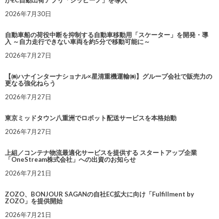
2026年7月30日
自動車船の荷役中断を抑制する自動車移動用「スケーター」を開発・導
入 ～自力走行できない車両を約5分で移動可能に～
2026年7月27日
【㈱ハナインターナショナル×星清重機運輸㈱】グループ会社で販売力の
更なる強化ねらう
2026年7月27日
東京ミッドタウン八重洲でロボット配送サービスを本格始動
2026年7月27日
上組／コンテナ物流最適化サービスを提供する スタートアップ企業
「OneStream株式会社」への出資のお知らせ
2026年7月21日
ZOZO、BONJOUR SAGANの自社EC拡大に向け「Fulfillment by
ZOZO」を提供開始
2026年7月21日