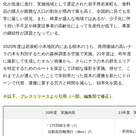
化が急速に進行。実施地域として選定された岩手県岩泉町も、食料
品の購入が困難な人口の割合が県内で最も高く、全国的に見ても非
常に厳しい状況。また、林業が盛んな地域ではあるが、少子化に伴
う担い手不足や林業従事者の高齢化によって生産性が低下し、事業
の継続性が課題となっている。
2020年度は岩泉町小本地区内にある樹木のうち、商用価値の高いナ
ラの木を判別するための森林調査を空撮で実施。21年度は、昨年度
に撮影して生成したオルソ画像から、さらにナラの木の群生エリア
を特定するためのルートを策定して詳細な撮影を実施。併せて、こ
れまで人が運んでいたことで非効率だった苗木の運搬を新たにドロ
ーンで代替、運搬に要する労力と時間を減らし、効率化を図る。
※以下、プレスリリースより引用（一部、編集部で修正）
20年度 実施内容
21年度 
・ LTE回線を使った
・実用化
自動長距離飛行（8km）の