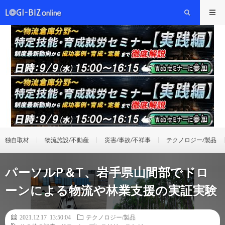
独自取材
物流施設/不動産
災害/事故/不祥事
テクノロジー/製品
パーソルP＆T、岩手県山間部でドロ
ーンによる物流や林業支援の実証実験
2021.12.17 13:50:04
テクノロジー/製品