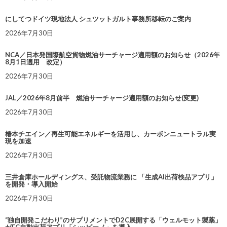
にしてつドイツ現地法人 シュツットガルト事務所移転のご案内
2026年7月30日
NCA／日本発国際航空貨物燃油サーチャージ適用額のお知らせ（2026年
8月1日適用 改定）
2026年7月30日
JAL／2026年8月前半 燃油サーチャージ適用額のお知らせ(変更)
2026年7月30日
椿本チエイン／再生可能エネルギーを活用し、カーボンニュートラル実
現を加速
2026年7月30日
三井倉庫ホールディングス、受託物流業務に 「生成AI出荷検品アプリ」
を開発・導入開始
2026年7月30日
“独自開発こだわり”のサプリメントでD2C展開する「ウェルモット製薬」
がEC自動出荷アプリ「シッピーノ」を導入