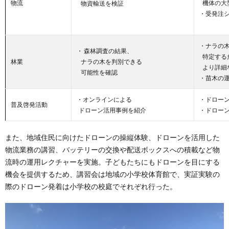
物流
機体の大
物資輸送を検証
・受発注
・ナラの
・ 森林調査の結果、
特定する
林業
ナラの木を判別できる
より詳細
可能性を確認
・苗木の
・オンラインによる
・ドロー
普及啓発活動
ドローン活用事例を紹介
・ドロー
また、地域住民に向けたドローンの操縦体験、ドローンを活用した
物流業務の講習、バッテリーの交換や配送ボックスへの積載など物
流時の運用レクチャーを実施。子どもたちにもドローンを目にする
機会を提供するため、講習会は地域の小学校体育館で、実証実験の
際のドローン発着は小学校の校庭でそれぞれ行った。