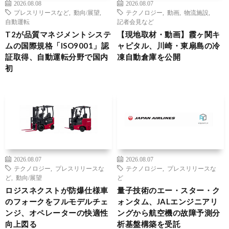
2026.08.08
2026.08.07
プレスリリースなど
,
動向/展望
,
テクノロジー
,
動画
,
物流施設
,
自動運転
記者会見など
T2が品質マネジメントシステ
【現地取材・動画】霞ヶ関キ
ムの国際規格「ISO9001」認
ャピタル、川崎・東扇島の冷
証取得、自動運転分野で国内
凍自動倉庫を公開
初
2026.08.07
2026.08.07
テクノロジー
,
プレスリリースな
テクノロジー
,
プレスリリースな
ど
,
動向/展望
ど
ロジスネクストが防爆仕様車
量子技術のエー・スター・ク
のフォークをフルモデルチェ
ォンタム、JALエンジニアリ
ンジ、オペレーターの快適性
ングから航空機の故障予測分
向上図る
析基盤構築を受託