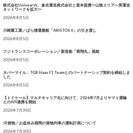
株式会社Univearth、倉吉運送株式会社と資本提携〜山陰エリアへ実運送
ネットワークを拡大〜
2026年8月5日
川崎重工業／ばら積運搬船「ARISTOS II」の引き渡し
2026年8月5日
フジトランスコーポレーション／新造船「蓉翔丸」就航
2026年8月5日
ネバーマイル：TGR Haas F1 Teamとのパートナーシップ契約を締結しま
した
2026年8月5日
【トドケール】マルチキャリア化に向けて、2026年7月よりヤマト運輸
とのAPI連携を開始
2026年7月30日
JR貨物／お盆休み期間の貨物列車の運転計画について
2026年7月30日