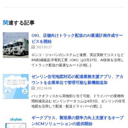
関連する記事
OKI、店舗向けトラック配送のAI最適計画作成サー
ビスを開始
2023.03.27
ロンコ・ジャパンのシステムと連携、実証実験でコストなど
8%削減確認 沖電気工業（OKI）は3月27日、AI技術を活用し
てトラック配送の最適なルート計画[…]
ゼンリン住宅地図対応の配達業務支援アプリ、アカ
ウントを企業単位で管理可能な新機能追加
2022.04.06
バックオフィスから荷物割り当て可能、ドライバーの業務時
間削減見込む ゼンリンデータコムは4月5日、ゼンリンの住宅
地図を活用して配達・配送ドライバーの業[…]
ギークプラス、製造業の競争力向上支援するオープ
ンSCMソリューションの提供開始