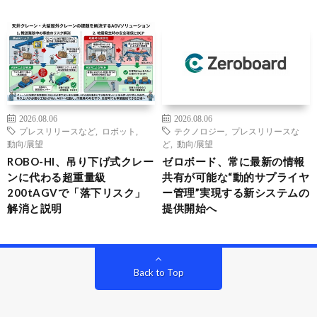
2026.08.06
2026.08.06
プレスリリースなど
,
ロボット
,
テクノロジー
,
プレスリリースな
動向/展望
ど
,
動向/展望
ROBO-HI、吊り下げ式クレー
ゼロボード、常に最新の情報
ンに代わる超重量級
共有が可能な“動的サプライヤ
200tAGVで「落下リスク」
ー管理”実現する新システムの
解消と説明
提供開始へ
Back to Top