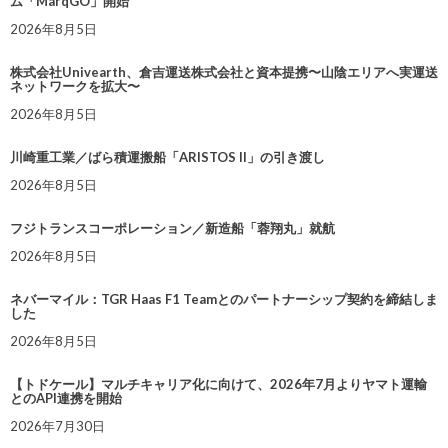
ム「MarqGO」開始
2026年8月5日
株式会社Univearth、倉吉運送株式会社と資本提携〜山陰エリアへ実運送
ネットワークを拡大〜
2026年8月5日
川崎重工業／ばら積運搬船「ARISTOS II」の引き渡し
2026年8月5日
フジトランスコーポレーション／新造船「蓉翔丸」就航
2026年8月5日
ネバーマイル：TGR Haas F1 Teamとのパートナーシップ契約を締結しま
した
2026年8月5日
【トドケール】マルチキャリア化に向けて、2026年7月よりヤマト運輸
とのAPI連携を開始
2026年7月30日