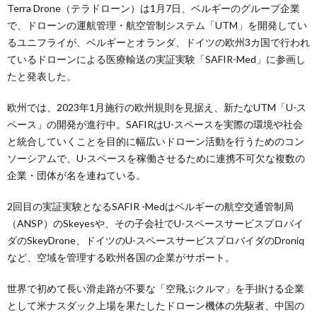
Terra Drone（テラドローン）は1月7日、ベルギーのグループ企業
で、ドローンの運航管理・航空管制システム「UTM」を開発してい
るユニフライが、ベルギーとオランダ、ドイツの欧州3カ国で行われ
ているドローンによる医療輸送の実証実験「SAFIR-Med」に参画し
たと発表した。
欧州では、2023年1月施行の欧州規則を見据え、新たなUTM「U-ス
ペース」の開発が進行中。SAFIRはU-スペースを実際の環境や社会
と統合していくことを目的に幅広いドローン活動を行うためのコン
ソーシアムで、U-スペースを稼働させるために連携不可欠な複数の
企業・団体が名を連ねている。
2回目の実証実験となるSAFIR -Medはベルギーの航空交通管制局
（ANSP）のSkeyesや、その子会社でU-スペースサービスプロバイ
ダのSkeyDrone、ドイツのU-スペースサービスプロバイダのDroniq
など、空域を管理する欧州各国の企業がサポート。
世界で初めて長い滑走路が不要な「空飛ぶクルマ」を手掛ける企業
として米ナスダック上場を果たしたドローン機体の先駆者、中国の