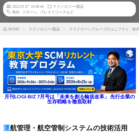
2022.01.07 10:48:44
テクノロジー/製品
海外
,
ドローン
,
プレスリリースなど
テクノロジー/製品
テラドローングループのユニフライ、欧
HOME
月刊LOGI-BIZ 7月号は「未来を創る輸送改革」 先行企業の
生存戦略を徹底取材
運航管理・航空管制システムの技術活用