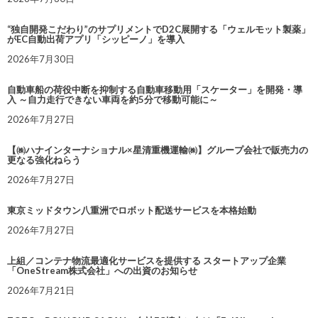
“独自開発こだわり”のサプリメントでD2C展開する「ウェルモット製薬」
がEC自動出荷アプリ「シッピーノ」を導入
2026年7月30日
自動車船の荷役中断を抑制する自動車移動用「スケーター」を開発・導
入 ～自力走行できない車両を約5分で移動可能に～
2026年7月27日
【㈱ハナインターナショナル×星清重機運輸㈱】グループ会社で販売力の
更なる強化ねらう
2026年7月27日
東京ミッドタウン八重洲でロボット配送サービスを本格始動
2026年7月27日
上組／コンテナ物流最適化サービスを提供する スタートアップ企業
「OneStream株式会社」への出資のお知らせ
2026年7月21日