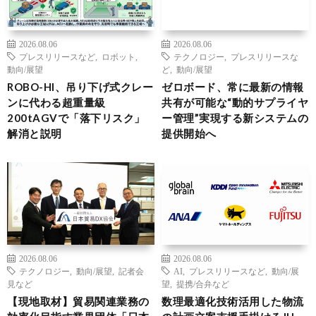
2026.08.06
2026.08.06
プレスリリースなど
,
ロボット
,
テクノロジー
,
プレスリリースな
動向/展望
ど
,
動向/展望
ROBO-HI、吊り下げ式クレー
ゼロボード、常に最新の情報
ンに代わる超重量級
共有が可能な“動的サプライヤ
200tAGVで「落下リスク」
ー管理”実現する新システムの
解消と説明
提供開始へ
2026.08.06
2026.08.06
テクノロジー
,
動向/展望
,
記者会
AI
,
プレスリリースなど
,
動向/展
見など
望
,
提携/合弁など
【現地取材】貿易関連業務の
数理最適化技術活用した物流