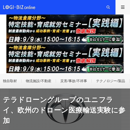
独自取材
物流施設/不動産
災害/事故/不祥事
テクノロジー/製品
テラドローングループのユニフラ
イ、欧州のドローン医療輸送実験に参
加