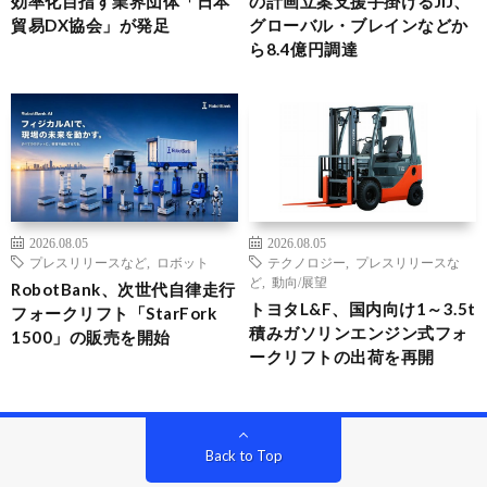
効率化目指す業界団体「日本
の計画立案支援手掛けるJIJ、
貿易DX協会」が発足
グローバル・ブレインなどか
ら8.4億円調達
2026.08.05
2026.08.05
プレスリリースなど
,
ロボット
テクノロジー
,
プレスリリースな
ど
,
動向/展望
RobotBank、次世代自律走行
トヨタL&F、国内向け1～3.5t
フォークリフト「StarFork
積みガソリンエンジン式フォ
1500」の販売を開始
ークリフトの出荷を再開
Back to Top