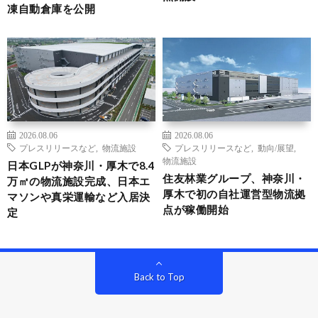
凍自動倉庫を公開
2026.08.06
2026.08.06
プレスリリースなど
,
物流施設
プレスリリースなど
,
動向/展望
,
物流施設
日本GLPが神奈川・厚木で8.4
住友林業グループ、神奈川・
万㎡の物流施設完成、日本エ
厚木で初の自社運営型物流拠
マソンや真栄運輸など入居決
点が稼働開始
定
Back to Top