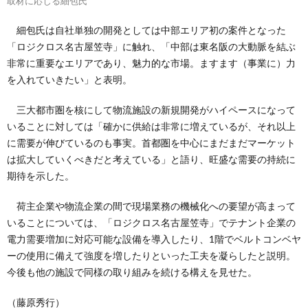
取材に応じる細包氏
細包氏は自社単独の開発としては中部エリア初の案件となった
「ロジクロス名古屋笠寺」に触れ、「中部は東名阪の大動脈を結ぶ
非常に重要なエリアであり、魅力的な市場。ますます（事業に）力
を入れていきたい」と表明。
三大都市圏を核にして物流施設の新規開発がハイペースになって
いることに対しては「確かに供給は非常に増えているが、それ以上
に需要が伸びているのも事実。首都圏を中心にまだまだマーケット
は拡大していくべきだと考えている」と語り、旺盛な需要の持続に
期待を示した。
荷主企業や物流企業の間で現場業務の機械化への要望が高まって
いることについては、「ロジクロス名古屋笠寺」でテナント企業の
電力需要増加に対応可能な設備を導入したり、1階でベルトコンベヤ
ーの使用に備えて強度を増したりといった工夫を凝らしたと説明。
今後も他の施設で同様の取り組みを続ける構えを見せた。
（藤原秀行）