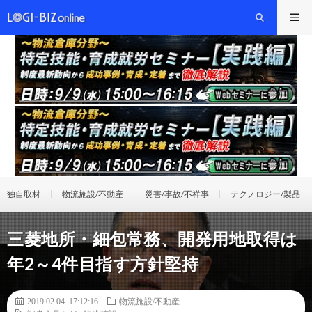
独自取材
物流施設/不動産
災害/事故/不祥事
テクノロジー/製品
三菱地所・細包常務、開発用地取得は
年2～4件目指す方針堅持
2019.02.04 17:12:16
物流施設/不動産