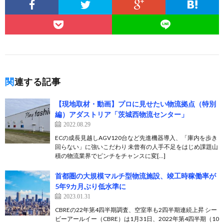
関連する記事
【現地取材・動画】プロに見せたい物流拠点（特別
編）アダストリア「茨城西物流センター」
2022.08.29
ECの成長見越しAGV120台など先進機器導入、「庫内を歩き
回らない」に強いこだわり 未曾有の人手不足をはじめ課題山
積の物流業界でピンチをチャンスに変[…]
首都圏の大規模マルチ型物流施設、竣工時稼働率が
5年9カ月ぶり低水準に
2023.01.31
CBREの22年第4四半期調査、空室率も2四半期連続上昇 シー
ビーアールイー（CBRE）は1月31日、2022年第4四半期（10