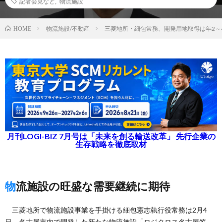
記者会見など
,
物流施設
物流施設/不動産
三菱地所・細包常務、開発用地取得は年2～
HOME
月刊LOGI-BIZ 7月号は「未来を創る輸送改革」 先行企業の
生存戦略を徹底取材
物流施設の旺盛な需要継続に期待
三菱地所で物流施設事業を手掛ける細包憲志執行役常務は2月4
日、名古屋市内で開発した新たな物流施設「ロジクロス名古屋笠