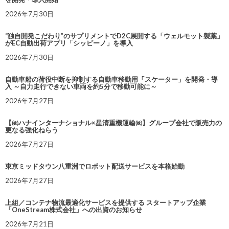
2026年7月30日
“独自開発こだわり”のサプリメントでD2C展開する「ウェルモット製薬」
がEC自動出荷アプリ「シッピーノ」を導入
2026年7月30日
自動車船の荷役中断を抑制する自動車移動用「スケーター」を開発・導
入 ～自力走行できない車両を約5分で移動可能に～
2026年7月27日
【㈱ハナインターナショナル×星清重機運輸㈱】グループ会社で販売力の
更なる強化ねらう
2026年7月27日
東京ミッドタウン八重洲でロボット配送サービスを本格始動
2026年7月27日
上組／コンテナ物流最適化サービスを提供する スタートアップ企業
「OneStream株式会社」への出資のお知らせ
2026年7月21日