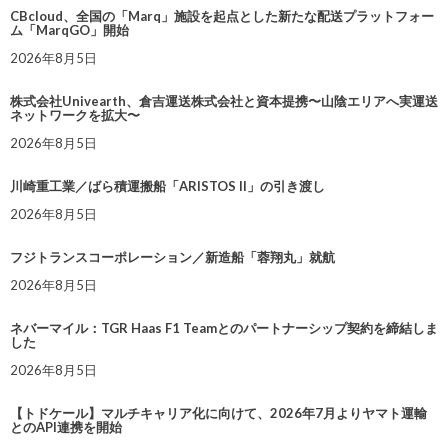
CBcloud、全国の「Marq」施設を起点とした新たな配送プラットフォー
ム「MarqGO」開始
2026年8月5日
株式会社Univearth、倉吉運送株式会社と資本提携〜山陰エリアへ実運送
ネットワークを拡大〜
2026年8月5日
川崎重工業／ばら積運搬船「ARISTOS II」の引き渡し
2026年8月5日
フジトランスコーポレーション／新造船「蓉翔丸」就航
2026年8月5日
ネバーマイル：TGR Haas F1 Teamとのパートナーシップ契約を締結しま
した
2026年8月5日
【トドケール】マルチキャリア化に向けて、2026年7月よりヤマト運輸
とのAPI連携を開始