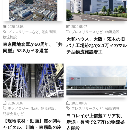
2026.08.08
2026.08.07
プレスリリースなど
,
動向/展望
,
プレスリリースなど
,
物流施設
物流施設
大和ハウス、大阪・茨木の旧
東京団地倉庫が60周年、「共
パナ工場跡地で3.1万㎡のマル
同型」53.8万㎡を運営
チ型物流施設着工
2026.08.07
2026.08.06
テクノロジー
,
動画
,
物流施設
,
プレスリリースなど
,
物流施設
記者会見など
ヨコレイが上信越エリア初、
【現地取材・動画】霞ヶ関キ
新潟・長岡で2.7万tの物流拠
ャピタル、川崎・東扇島の冷
点開設