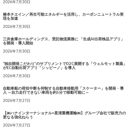
2026年7月30日
椿本チエイン／再生可能エネルギーを活用し、カーボンニュートラル実
現を加速
2026年7月30日
三井倉庫ホールディングス、受託物流業務に 「生成AI出荷検品アプリ」
を開発・導入開始
2026年7月30日
“独自開発こだわり”のサプリメントでD2C展開する「ウェルモット製薬」
がEC自動出荷アプリ「シッピーノ」を導入
2026年7月30日
自動車船の荷役中断を抑制する自動車移動用「スケーター」を開発・導
入 ～自力走行できない車両を約5分で移動可能に～
2026年7月27日
【㈱ハナインターナショナル×星清重機運輸㈱】グループ会社で販売力の
更なる強化ねらう
2026年7月27日