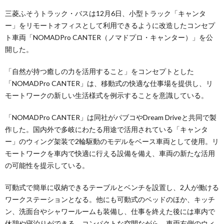
三菱ふそうトラック・バスは12月6日、小型トラック「キャンタ
ー」をリモートオフィスとして利用できるように改造したコンセプ
ト車両「NOMADPro CANTER（ノマドプロ・キャンター）」を公
開した。
「自然が持つ癒しの力を活用すること」をコンセプトとした
「NOMADPro CANTER」は、移動式の快適な仕事場を提供し、リ
モートワークの新しい生活様式を例示することを意識している。
「NOMADPro CANTER」は同社がパブコやDream Driveと共同で製
作した。国内外で多岐にわたる用途で活用されている「キャンタ
ー」のウィング架装で2輪駆動のモデルをベース車両として使用。リ
モートワークを車内で快適に行える設備を備え、車両の新たな活用
の可能性を提示している。
可動式で簡単に収納できるテーブルとベンチを設置し、2人が働ける
ワークステーションとなる。他にも可動式のベッドのほか、キッチ
ン、洗面台やシャワールームも装備し、仕事を終えた後には車内で
休憩や寝泊りができる。コンパクトな空間ながら、車両右側のウィ