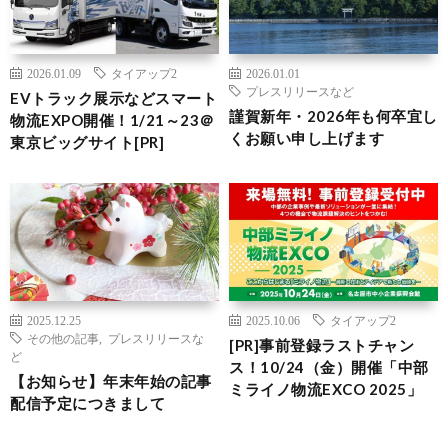
2026.01.09
タイアップ2
2026.01.01
プレスリリースなど
EVトラック展示などスマート
謹賀新年・2026年も何卒宜し
物流EXPO開催！1/21～23＠
くお願い申し上げます
東京ビッグサイト[PR]
2025.12.25
2025.10.06
タイアップ2
その他の記事
,
プレスリリースな
[PR]事前登録ラストチャン
ど
ス！10/24（金）開催「中部
【お知らせ】年末年始の記事
ミライノ物流EXCO 2025」
配信予定につきまして