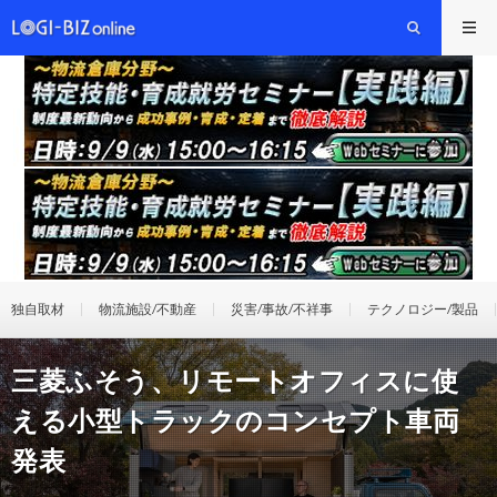
独自取材
物流施設/不動産
災害/事故/不祥事
テクノロジー/製品
三菱ふそう、リモートオフィスに使
える小型トラックのコンセプト車両
発表