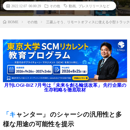
2022.12.07 06:00:29
その他
動画
,
プレスリリースなど
その他
三菱ふそう、リモートオフィスに使える小型トラック
HOME
月刊LOGI-BIZ 7月号は「未来を創る輸送改革」 先行企業の
生存戦略を徹底取材
「キャンター」 のシャーシの汎用性と多
様な用途の可能性を提示