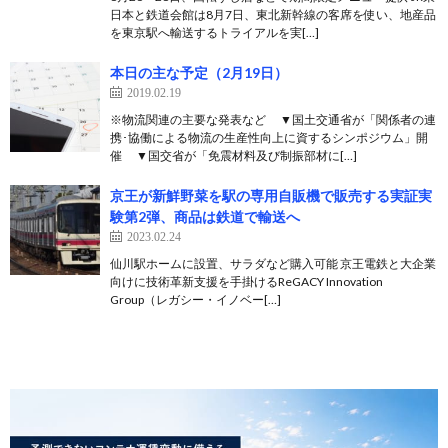
日本と鉄道会館は8月7日、東北新幹線の客席を使い、地産品
を東京駅へ輸送するトライアルを実[…]
本日の主な予定（2月19日）
2019.02.19
※物流関連の主要な発表など ▼国土交通省が「関係者の連
携･協働による物流の生産性向上に資するシンポジウム」開
催 ▼国交省が「免震材料及び制振部材に[…]
京王が新鮮野菜を駅の専用自販機で販売する実証実
験第2弾、商品は鉄道で輸送へ
2023.02.24
仙川駅ホームに設置、サラダなど購入可能 京王電鉄と大企業
向けに技術革新支援を手掛けるReGACY Innovation
Group（レガシー・イノベー[…]