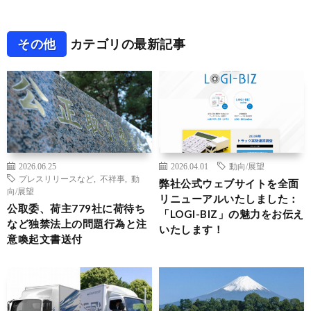
その他
カテゴリの最新記事
2026.06.25
2026.04.01
動向/展望
プレスリリースなど
,
不祥事
,
動
弊社公式ウェブサイトを全面
向/展望
リニューアルいたしました：
公取委、荷主779社に荷待ち
「LOGI-BIZ」の魅力をお伝え
など独禁法上の問題行為と注
いたします！
意喚起文書送付