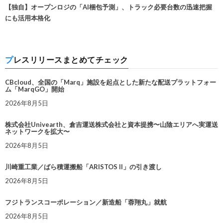
【独自】オープンロジの「AI梱包予測」、トラック必要台数の迅速把握
にも活用本格化
プレスリリースまとめてチェック
CBcloud、全国の「Marq」施設を起点とした新たな配送プラットフォー
ム「MarqGO」開始
2026年8月5日
株式会社Univearth、倉吉運送株式会社と資本提携〜山陰エリアへ実運送
ネットワークを拡大〜
2026年8月5日
川崎重工業／ばら積運搬船「ARISTOS II」の引き渡し
2026年8月5日
フジトランスコーポレーション／新造船「蓉翔丸」就航
2026年8月5日