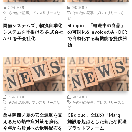
2026.08.09
2026.08.09
その他の記事
,
プレスリリースな
その他の記事
,
プレスリリースな
ど
ど
両備システムズ、物流自動化
Shippio、「輸送中の商品」
システムを手掛ける 株式会社
の可視化をInvoiceのAI-OCR
APTを子会社化
で自動化する新機能を提供開
始
2026.08.09
2026.08.05
その他の記事
,
プレスリリースな
その他の記事
,
プレスリリースな
ど
ど
栗林商船／夏の安全運航を支
CBcloud、全国の「Marq」
えるため熱中症対策を強化。
施設を起点とした新たな配送
今年から船員への飲料配布を
プラットフォーム