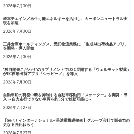
2026年7月30日
椿本チエイン／再生可能エネルギーを活用し、カーボンニュートラル実
現を加速
2026年7月30日
三井倉庫ホールディングス、受託物流業務に 「生成AI出荷検品アプリ」
を開発・導入開始
2026年7月30日
“独自開発こだわり”のサプリメントでD2C展開する「ウェルモット製薬」
がEC自動出荷アプリ「シッピーノ」を導入
2026年7月30日
自動車船の荷役中断を抑制する自動車移動用「スケーター」を開発・導
入 ～自力走行できない車両を約5分で移動可能に～
2026年7月27日
【㈱ハナインターナショナル×星清重機運輸㈱】グループ会社で販売力の
更なる強化ねらう
2026年7月27日