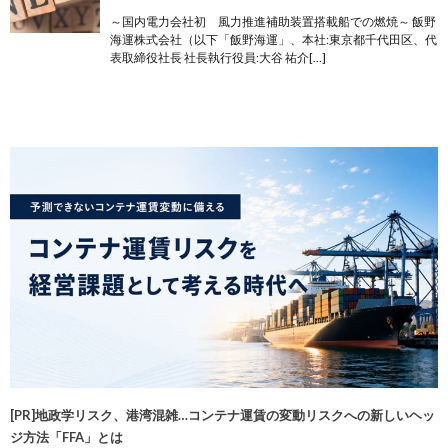
～国内電力会社初 風力推進補助装置搭載船での燃焼～ 飯野
海運株式会社（以下「飯野海運」、本社:東京都千代田区、代
表取締役社長 社長執行役員:大谷 祐介[…]
[PR]地政学リスク、港湾混雑…コンテナ運賃の変動リスクへの新しいヘッ
ジ方法「FFA」とは