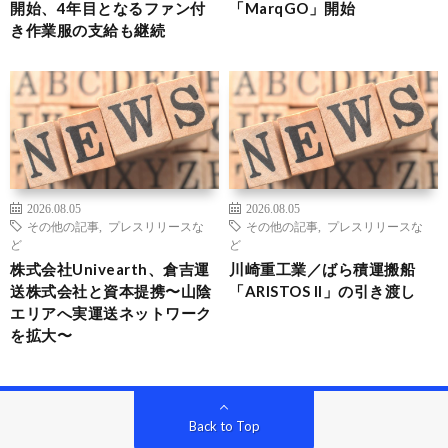
開始、4年目となるファン付
「MarqGO」開始
き作業服の支給も継続
2026.08.05
2026.08.05
その他の記事
,
プレスリリースな
その他の記事
,
プレスリリースな
ど
ど
株式会社Univearth、倉吉運
川崎重工業／ばら積運搬船
送株式会社と資本提携〜山陰
「ARISTOS II」の引き渡し
エリアへ実運送ネットワーク
を拡大〜
Back to Top