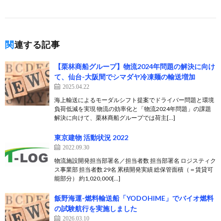
関連する記事
【栗林商船グループ】物流2024年問題の解決に向け
て、仙台-大阪間でシマダヤ冷凍麺の輸送増加
2025.04.22
海上輸送によるモーダルシフト提案でドライバー問題と環境
負荷低減を実現 物流の効率化と「物流2024年問題」の課題
解決に向けて、栗林商船グループでは荷主[…]
東京建物 活動状況 2022
2022.09.30
物流施設開発担当部署名／担当者数 担当部署名 ロジスティク
ス事業部 担当者数 29名 累積開発実績 総保管面積（＝賃貸可
能部分） 約1,020,000[…]
飯野海運-燃料輸送船「YODOHIME」でバイオ燃料
の試験航行を実施しました
2026.03.10