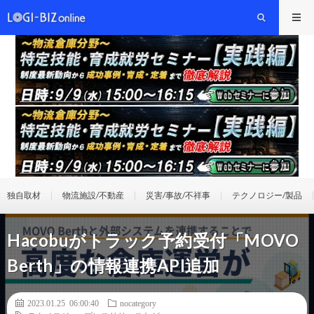
独自取材
物流施設/不動産
災害/事故/不祥事
テクノロジー/製品
Hacobuがトラック予約受付「MOVO
Berth」の情報連携API追加
2023.01.25 06:00:40
nocategory