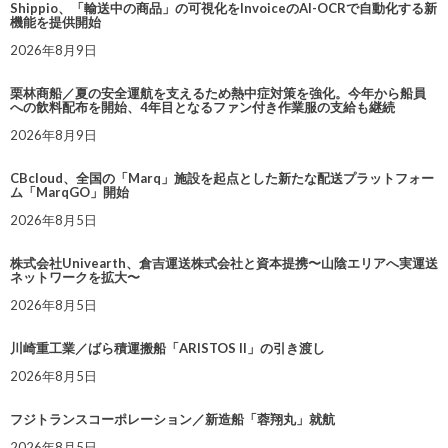
Shippio、「輸送中の商品」の可視化をInvoiceのAI-OCRで自動化する新
機能を提供開始
2026年8月9日
栗林商船／夏の安全運航を支えるため熱中症対策を強化。今年から船員
への飲料配布を開始、4年目となるファン付き作業服の支給も継続
2026年8月9日
CBcloud、全国の「Marq」施設を起点とした新たな配送プラットフォー
ム「MarqGO」開始
2026年8月5日
株式会社Univearth、倉吉運送株式会社と資本提携〜山陰エリアへ実運送
ネットワークを拡大〜
2026年8月5日
川崎重工業／ばら積運搬船「ARISTOS II」の引き渡し
2026年8月5日
フジトランスコーポレーション／新造船「蓉翔丸」就航
2026年8月5日