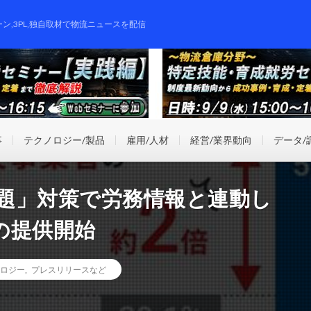
ーン,3PL,独自取材で物流ニュースを配信
事
テクノロジー/製品
雇用/人材
経営/業界動向
データ/
問題」対策で労務情報と連動し
の提供開始
ロジー
,
プレスリリースなど