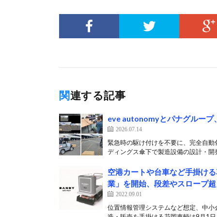
関連する記事
eve autonomyとパナグ
2026.07.14
緊急時の駆け付けを不要に、完全自動化に
ディングス傘下で製造設備の設計・開発
空港カートや台車など手掛ける花
業」を開始、段差やスロープ超
2022.09.01
位置情報管理システムなど想定、中小
造・販売を手掛ける花岡車輌は9月1日、