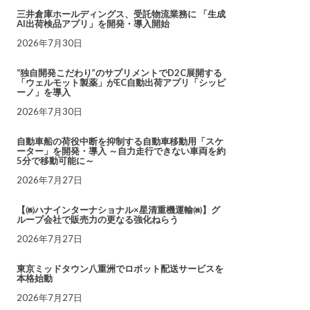
三井倉庫ホールディングス、受託物流業務に 「生成
AI出荷検品アプリ」を開発・導入開始
2026年7月30日
“独自開発こだわり”のサプリメントでD2C展開する
「ウェルモット製薬」がEC自動出荷アプリ「シッピ
ーノ」を導入
2026年7月30日
自動車船の荷役中断を抑制する自動車移動用「スケ
ーター」を開発・導入 ～自力走行できない車両を約
5分で移動可能に～
2026年7月27日
【㈱ハナインターナショナル×星清重機運輸㈱】グ
ループ会社で販売力の更なる強化ねらう
2026年7月27日
東京ミッドタウン八重洲でロボット配送サービスを
本格始動
2026年7月27日