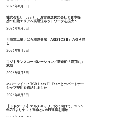
2026年8月5日
株式会社Univearth、倉吉運送株式会社と資本提
携〜山陰エリアへ実運送ネットワークを拡大〜
2026年8月5日
川崎重工業／ばら積運搬船「ARISTOS II」の引き渡
し
2026年8月5日
フジトランスコーポレーション／新造船「蓉翔丸」
就航
2026年8月5日
ネバーマイル：TGR Haas F1 Teamとのパートナー
シップ契約を締結しました
2026年8月5日
【トドケール】マルチキャリア化に向けて、2026
年7月よりヤマト運輸とのAPI連携を開始
2026年7月30日