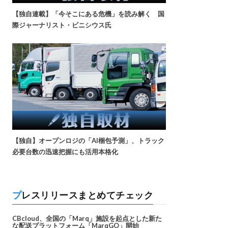
【独自連載】「今そこにある危機」を読み解く 国
際ジャーナリスト・ビニシウス氏
【独自】オープンロジの「AI梱包予測」、トラック
必要台数の迅速把握にも活用本格化
プレスリリースまとめてチェック
CBcloud、全国の「Marq」施設を起点とした新た
な配送プラットフォーム「MarqGO」開始