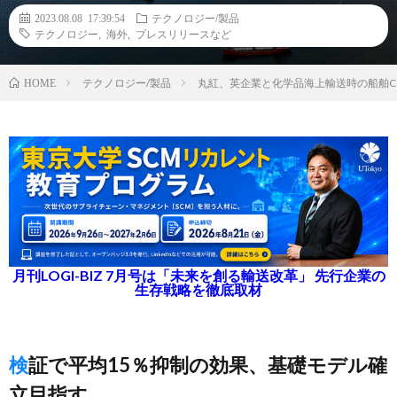
2023.08.08 17:39:54
テクノロジー/製品
テクノロジー
,
海外
,
プレスリリースなど
テクノロジー/製品
丸紅、英企業と化学品海上輸送時の船舶C
HOME
月刊LOGI-BIZ 7月号は「未来を創る輸送改革」 先行企業の
生存戦略を徹底取材
検証で平均15％抑制の効果、基礎モデル確
立目指す