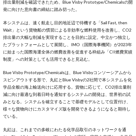
排出量削減を確認できたため、Blue Visby Prototype/Chemicalsの開
発に向けた意向書の締結に踏み切った。
本システムは、速く航走し目的地近辺で待機する「Sail Fast, then
Wait」という貨物船の慣習による非効率な燃料使用を改善し、CO2
排出量の大幅な削減を実現することを目的に設定。中立かつ独立し
たプラットフォームとして展開し、IMO（国際海事機関）が2023年
に始まった国際海運全体の燃費改善を促進する枠組み「CII燃費実績
制度」への対策としても活用できると見込む。
Blue Visby Prototype/Chemicalsは、Blue Visbyコンソーシアムから
スピンアウトする形で、丸紅とBlue Visbyの2社間で本システムを化
学品全般の海上輸送向けに応用する。貨物に応じて、CO2排出量削
減に向け最適な到着日時を通知するシステムの開発は、世界初の試
みとなる。システムを確立することで基礎モデルとして位置付け、
様々な貨物向けにカスタマイズ版を開発できるようになると期待し
ている。
丸紅は、これまでの多岐にわたる化学品取引のネットワークを通