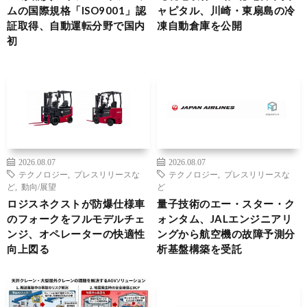
ムの国際規格「ISO9001」認
ャピタル、川崎・東扇島の冷
証取得、自動運転分野で国内
凍自動倉庫を公開
初
2026.08.07
2026.08.07
テクノロジー
,
プレスリリースな
テクノロジー
,
プレスリリースな
ど
,
動向/展望
ど
ロジスネクストが防爆仕様車
量子技術のエー・スター・ク
のフォークをフルモデルチェ
ォンタム、JALエンジニアリ
ンジ、オペレーターの快適性
ングから航空機の故障予測分
向上図る
析基盤構築を受託