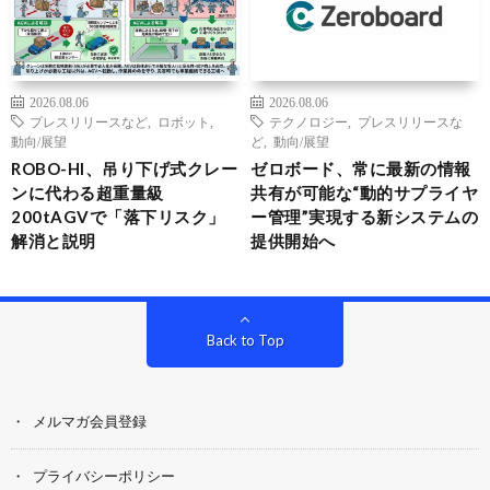
2026.08.06
2026.08.06
プレスリリースなど
,
ロボット
,
テクノロジー
,
プレスリリースな
動向/展望
ど
,
動向/展望
ROBO-HI、吊り下げ式クレー
ゼロボード、常に最新の情報
ンに代わる超重量級
共有が可能な“動的サプライヤ
200tAGVで「落下リスク」
ー管理”実現する新システムの
解消と説明
提供開始へ
Back to Top
メルマガ会員登録
プライバシーポリシー