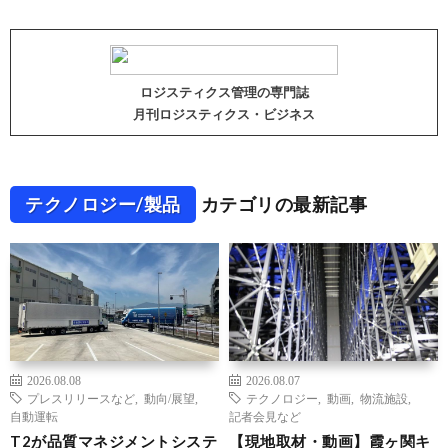
ロジスティクス管理の専門誌
月刊ロジスティクス・ビジネス
テクノロジー/製品
カテゴリの最新記事
2026.08.08
2026.08.07
プレスリリースなど
,
動向/展望
,
テクノロジー
,
動画
,
物流施設
,
自動運転
記者会見など
T2が品質マネジメントシステ
【現地取材・動画】霞ヶ関キ