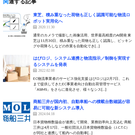
関連する記事
東芝、積み重なった荷物も正しく認識可能な物流ロ
ボット実用化へ
2020.11.30
通常のカメラで撮影した画像活用、世界最高精度のAI開発 東
芝は11月30日、積み重なった荷物も正しく認識し、ピッキン
グや荷降ろしなどの作業を自動化でき[…]
はぴロジ、システム連携と物流指示／制御を実現す
るシステムを発表
2022.02.08
EC物流事業者のサービス強化支援 はぴロジは2月7日、これ
まで提供してきたEC事業者向け自動出荷管理サービス
「ASIMS」をさらに進化させ、様々なシス[…]
商船三井が国内初、自動車船への積載台数確認が容
易に可能な新システム導入
2024.04.18
日本貨物検数協会が連携して開発、業務効率向上見込む 商船
三井は4月17日、一般社団法人日本貨物検数協会（J.C.T.C）
が同社と連携して船内への自動車[…]