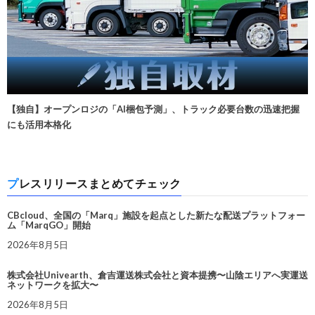
【独自】オープンロジの「AI梱包予測」、トラック必要台数の迅速把握
にも活用本格化
プレスリリースまとめてチェック
CBcloud、全国の「Marq」施設を起点とした新たな配送プラットフォー
ム「MarqGO」開始
2026年8月5日
株式会社Univearth、倉吉運送株式会社と資本提携〜山陰エリアへ実運送
ネットワークを拡大〜
2026年8月5日