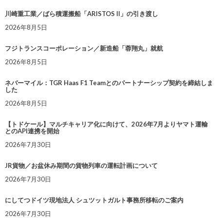
川崎重工業／ばら積運搬船「ARISTOS II」の引き渡し
2026年8月5日
フジトランスコーポレーション／新造船「蓉翔丸」就航
2026年8月5日
ネバーマイル：TGR Haas F1 Teamとのパートナーシップ契約を締結しま
した
2026年8月5日
【トドケール】マルチキャリア化に向けて、2026年7月よりヤマト運輸
とのAPI連携を開始
2026年7月30日
JR貨物／お盆休み期間の貨物列車の運転計画について
2026年7月30日
にしてつドイツ現地法人 シュツットガルト事務所移転のご案内
2026年7月30日