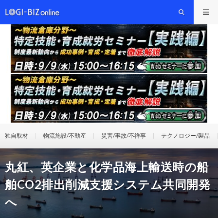
独自取材
物流施設/不動産
災害/事故/不祥事
テクノロジー/製品
丸紅、英企業と化学品海上輸送時の船
舶CO2排出削減支援システム共同開発
へ