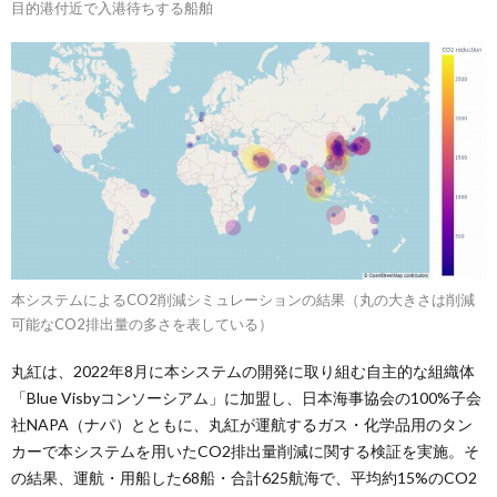
目的港付近で入港待ちする船舶
本システムによるCO2削減シミュレーションの結果（丸の大きさは削減
可能なCO2排出量の多さを表している）
丸紅は、2022年8月に本システムの開発に取り組む自主的な組織体
「Blue Visbyコンソーシアム」に加盟し、日本海事協会の100%子会
社NAPA（ナパ）とともに、丸紅が運航するガス・化学品用のタン
カーで本システムを用いたCO2排出量削減に関する検証を実施。そ
の結果、運航・用船した68船・合計625航海で、平均約15%のCO2