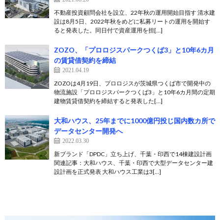
不動産投資顧問会社を設立、22年秋の運用開始目指す 清水建
設は8月5日、2022年秋をめどに私募リートの運用を開始す
ると発表した。同日付で資産運用を担[…]
ZOZO、「プロロジスパークつくば3」と10年6カ月
の賃貸借契約を締結
2021.04.19
ZOZOは4月19日、プロロジスが茨城県つくば市で開発中の
物流施設「プロロジスパークつくば3」と10年6カ月間の定期
建物賃貸借契約を締結すると発表した[…]
大和ハウス、25年までに1000億円投じ国内数カ所で
データセンター開発へ
2022.03.30
新ブランド「DPDC」立ち上げ、千葉・印西で14棟建設計画
関連記事：大和ハウス、千葉・印西で大型データセンター建
設計画を正式発表 大和ハウス工業は3[…]