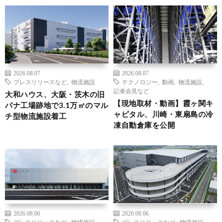
2026.08.07
2026.08.07
プレスリリースなど
,
物流施設
テクノロジー
,
動画
,
物流施設
,
記者会見など
大和ハウス、大阪・茨木の旧
【現地取材・動画】霞ヶ関キ
パナ工場跡地で3.1万㎡のマル
ャピタル、川崎・東扇島の冷
チ型物流施設着工
凍自動倉庫を公開
2026.08.06
2026.08.06
プレスリリースなど
,
物流施設
プレスリリースなど
,
物流施設