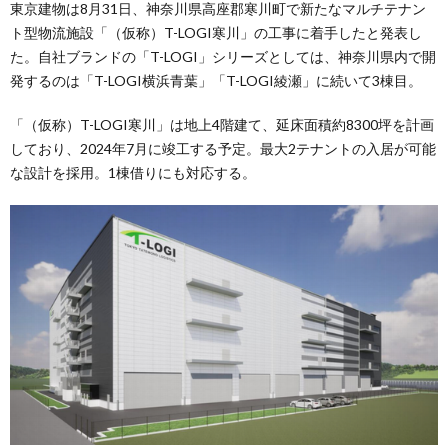
東京建物は8月31日、神奈川県高座郡寒川町で新たなマルチテナン
ト型物流施設「（仮称）T-LOGI寒川」の工事に着手したと発表し
た。自社ブランドの「T-LOGI」シリーズとしては、神奈川県内で開
発するのは「T-LOGI横浜青葉」「T-LOGI綾瀬」に続いて3棟目。
「（仮称）T-LOGI寒川」は地上4階建て、延床面積約8300坪を計画
しており、2024年7月に竣工する予定。最大2テナントの入居が可能
な設計を採用。1棟借りにも対応する。