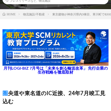
プレスリリースなど
,
物流施設
物流施設/不動産
東京建物が神奈川県内3棟目、寒川町で830
HOME
月刊LOGI-BIZ 7月号は「未来を創る輸送改革」 先行企業の
生存戦略を徹底取材
圏央道や東名道のIC近接、24年7月竣工見
込む