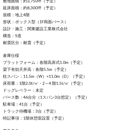
敷地面積：約3,750坪（予定）
延床面積：約8,300坪（予定）
規模：地上4階
形状：ボックス型（1F両面バース）
設計・施工：関東建設工業株式会社
構造：S造
耐震区分：耐震（予定）
倉庫仕様
プラットフォーム：各階高床式1.0m（予定）
梁下有効天井高：各階5.5m（予定）
柱スパン：11.5m（W）×11.0m（D）（予定）
床荷重：1階2.0t/㎡・2～4 階1.5t/㎡（予定）
ドッグレベラー：未定
バース数：46台分（1スパン3台想定）（予定）
駐車場：41台（予定）
トラック待機場：3台（予定）
特記事項：1階休憩室設置（予定）