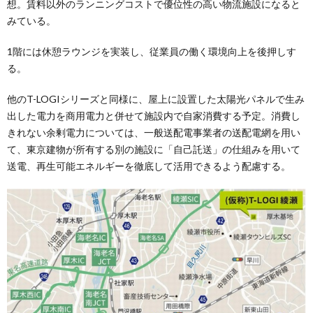
想。賃料以外のランニングコストで優位性の高い物流施設になると
みている。
1階には休憩ラウンジを実装し、従業員の働く環境向上を後押しす
る。
他のT-LOGIシリーズと同様に、屋上に設置した太陽光パネルで生み
出した電力を商用電力と併せて施設内で自家消費する予定。消費し
きれない余剰電力については、一般送配電事業者の送配電網を用い
て、東京建物が所有する別の施設に「自己託送」の仕組みを用いて
送電、再生可能エネルギーを徹底して活用できるよう配慮する。