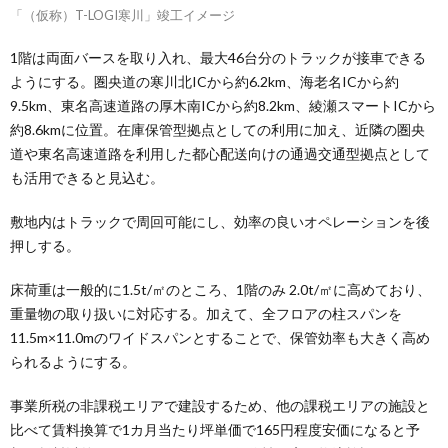
「（仮称）T-LOGI寒川」竣工イメージ
1階は両面バースを取り入れ、最大46台分のトラックが接車できる
ようにする。圏央道の寒川北ICから約6.2km、海老名ICから約
9.5km、東名高速道路の厚木南ICから約8.2km、綾瀬スマートICから
約8.6kmに位置。在庫保管型拠点としての利用に加え、近隣の圏央
道や東名高速道路を利用した都心配送向けの通過交通型拠点として
も活用できると見込む。
敷地内はトラックで周回可能にし、効率の良いオペレーションを後
押しする。
床荷重は一般的に1.5t/㎡のところ、1階のみ 2.0t/㎡に高めており、
重量物の取り扱いに対応する。加えて、全フロアの柱スパンを
11.5m×11.0mのワイドスパンとすることで、保管効率も大きく高め
られるようにする。
事業所税の非課税エリアで建設するため、他の課税エリアの施設と
比べて賃料換算で1カ月当たり坪単価で165円程度安価になると予