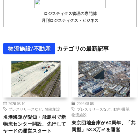
ロジスティクス管理の専門誌
月刊ロジスティクス・ビジネス
物流施設/不動産
カテゴリの最新記事
2026.08.10
2026.08.08
プレスリリースなど
,
物流施設
プレスリリースなど
,
動向/展望
,
物流施設
名港海運が愛知・飛島村で新
東京団地倉庫が60周年、「共
物流センター開設、先行して
同型」53.8万㎡を運営
ヤードの運営スタート