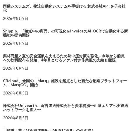
両備システムズ、物流自動化システムを手掛ける 株式会社APTを子会社
化
2026年8月9日
Shippio、「輸送中の商品」の可視化をInvoiceのAI-OCRで自動化する新
機能を提供開始
2026年8月9日
栗林商船／夏の安全運航を支えるため熱中症対策を強化。今年から船員
への飲料配布を開始、4年目となるファン付き作業服の支給も継続
2026年8月9日
CBcloud、全国の「Marq」施設を起点とした新たな配送プラットフォー
ム「MarqGO」開始
2026年8月5日
株式会社Univearth、倉吉運送株式会社と資本提携〜山陰エリアへ実運送
ネットワークを拡大〜
2026年8月5日
川崎重工業／ばら積運搬船「ARISTOS II」の引き渡し