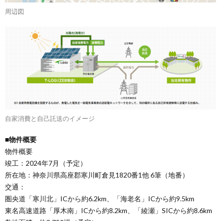
周辺図
自家消費と自己託送のイメージ
■物件概要
物件概要
竣工：2024年7月（予定）
所在地：神奈川県高座郡寒川町倉見1820番1他 6筆（地番）
交通：
圏央道「寒川北」ICから約6.2km、「海老名」ICから約9.5km
東名高速道路「厚木南」ICから約8.2km、「綾瀬」SICから約8.6km