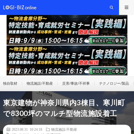
独自取材
物流施設/不動産
災害/事故/不祥事
テクノロジー/製品
東京建物が神奈川県内3棟目、寒川町
で8300坪のマルチ型物流施設着工
2023.08.31 10:24:18
物流施設/不動産