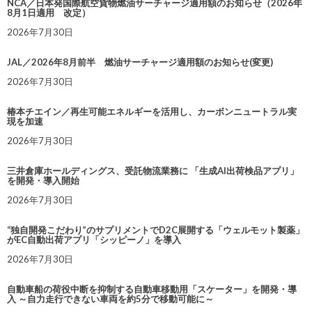
NCA／日本発国際航空貨物燃油サーチャージ適用額のお知らせ（2026年
8月1日適用 改定）
2026年7月30日
JAL／2026年8月前半 燃油サーチャージ適用額のお知らせ(変更)
2026年7月30日
椿本チエイン／再生可能エネルギーを活用し、カーボンニュートラル実
現を加速
2026年7月30日
三井倉庫ホールディングス、受託物流業務に 「生成AI出荷検品アプリ」
を開発・導入開始
2026年7月30日
“独自開発こだわり”のサプリメントでD2C展開する「ウェルモット製薬」
がEC自動出荷アプリ「シッピーノ」を導入
2026年7月30日
自動車船の荷役中断を抑制する自動車移動用「スケーター」を開発・導
入 ～自力走行できない車両を約5分で移動可能に～