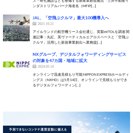
ス・研究施設なども整備する新産業創造拠点「三井不動産イ
ンダストリアルパーク海老名（MFIP[…]
JAL、「空飛ぶクルマ」最大100機導入へ
2021.10.21
アイルランドの航空機リース会社通じ、英製eVTOLを調達 関
連記事：丸紅、英ヴァーティカルエアロスペースと「空飛ぶ
クルマ」活用した新規事業創出へ業務提[…]
NXグループ、デジタルフォワーディングサービス
の対象を47カ国・地域に拡大
2024.05.14
オンラインで迅速見積もり可能 NIPPON EXPRESSホールディ
ングス（NXHD）は5月14日、オンラインで見積もりができ
るデジタルフォワーディン[…]