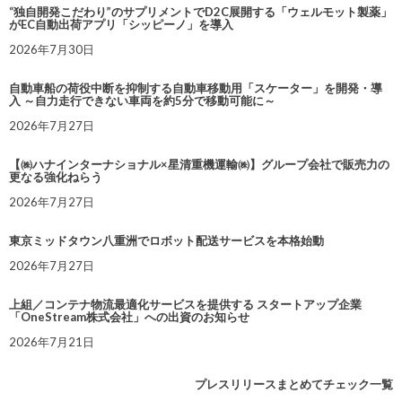
“独自開発こだわり”のサプリメントでD2C展開する「ウェルモット製薬」
がEC自動出荷アプリ「シッピーノ」を導入
2026年7月30日
自動車船の荷役中断を抑制する自動車移動用「スケーター」を開発・導
入 ～自力走行できない車両を約5分で移動可能に～
2026年7月27日
【㈱ハナインターナショナル×星清重機運輸㈱】グループ会社で販売力の
更なる強化ねらう
2026年7月27日
東京ミッドタウン八重洲でロボット配送サービスを本格始動
2026年7月27日
上組／コンテナ物流最適化サービスを提供する スタートアップ企業
「OneStream株式会社」への出資のお知らせ
2026年7月21日
プレスリリースまとめてチェック一覧