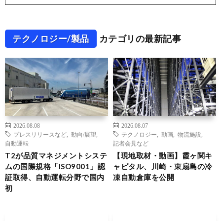
テクノロジー/製品
カテゴリの最新記事
2026.08.08
2026.08.07
プレスリリースなど
,
動向/展望
,
テクノロジー
,
動画
,
物流施設
,
自動運転
記者会見など
T2が品質マネジメントシステ
【現地取材・動画】霞ヶ関キ
ムの国際規格「ISO9001」認
ャピタル、川崎・東扇島の冷
証取得、自動運転分野で国内
凍自動倉庫を公開
初