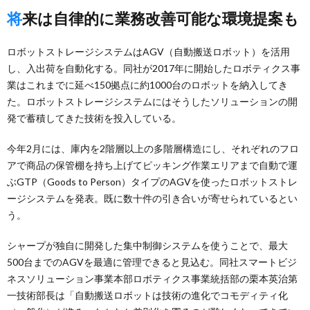
将来は自律的に業務改善可能な環境提案も
ロボットストレージシステムはAGV（自動搬送ロボット）を活用
し、入出荷を自動化する。同社が2017年に開始したロボティクス事
業はこれまでに延べ150拠点に約1000台のロボットを納入してき
た。ロボットストレージシステムにはそうしたソリューションの開
発で蓄積してきた技術を投入している。
今年2月には、庫内を2階層以上の多階層構造にし、それぞれのフロ
アで商品の保管棚を持ち上げてピッキング作業エリアまで自動で運
ぶGTP（Goods to Person）タイプのAGVを使ったロボットストレ
ージシステムを発表。既に数十件の引き合いが寄せられているとい
う。
シャープが独自に開発した集中制御システムを使うことで、最大
500台までのAGVを最適に管理できると見込む。同社スマートビジ
ネスソリューション事業本部ロボティクス事業統括部の栗本英治第
一技術部長は「自動搬送ロボットは技術の進化でコモディティ化