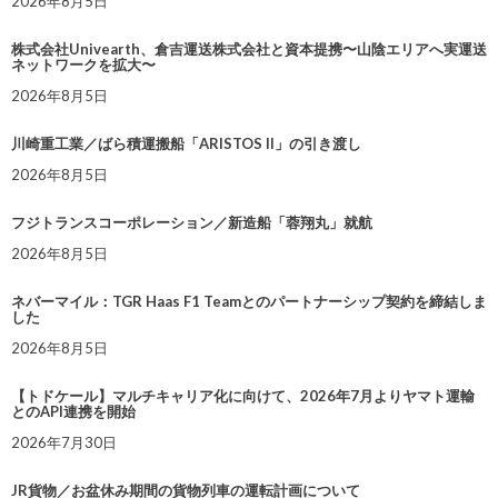
2026年8月5日
株式会社Univearth、倉吉運送株式会社と資本提携〜山陰エリアへ実運送
ネットワークを拡大〜
2026年8月5日
川崎重工業／ばら積運搬船「ARISTOS II」の引き渡し
2026年8月5日
フジトランスコーポレーション／新造船「蓉翔丸」就航
2026年8月5日
ネバーマイル：TGR Haas F1 Teamとのパートナーシップ契約を締結しま
した
2026年8月5日
【トドケール】マルチキャリア化に向けて、2026年7月よりヤマト運輸
とのAPI連携を開始
2026年7月30日
JR貨物／お盆休み期間の貨物列車の運転計画について