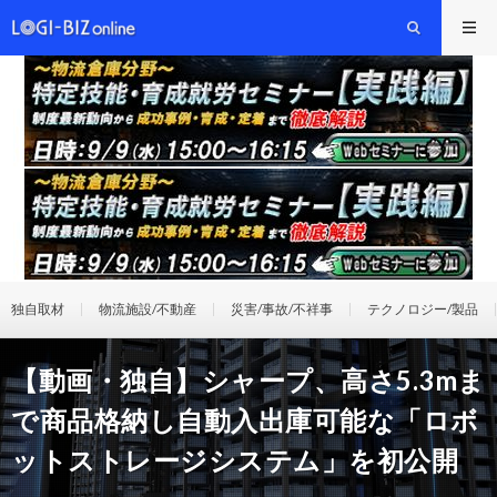
独自取材
物流施設/不動産
災害/事故/不祥事
テクノロジー/製品
【動画・独自】シャープ、高さ5.3mま
で商品格納し自動入出庫可能な「ロボ
ットストレージシステム」を初公開