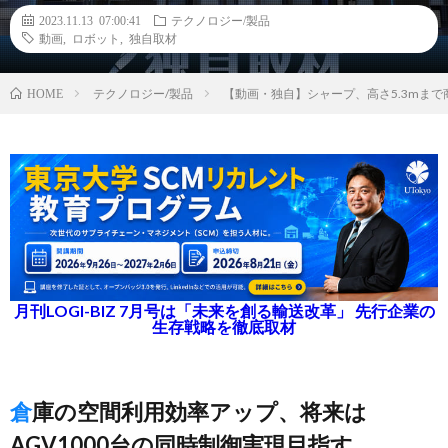
2023.11.13 07:00:41
テクノロジー/製品
動画
,
ロボット
,
独自取材
テクノロジー/製品
【動画・独自】シャープ、高さ5.3mま
HOME
月刊LOGI-BIZ 7月号は「未来を創る輸送改革」 先行企業の
生存戦略を徹底取材
倉庫の空間利用効率アップ、将来は
AGV1000台の同時制御実現目指す