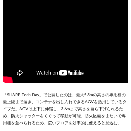
「SHARP Tech-Day」で公開したのは、最大5.3mの高さの専用棚の
最上段まで届き、コンテナを出し入れできるAGVを活用しているタ
イプだ。AGVは上下に伸縮し、3.6mまで高さを自ら下げられるた
め、防火シャッターをくぐって移動が可能。防火区画をまたいで専
用棚を並べられるため、広いフロアを効率的に使えると見込む。