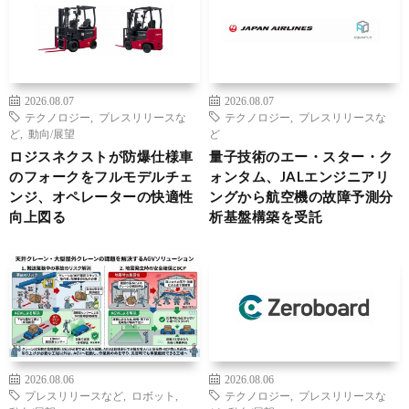
2026.08.07
2026.08.07
テクノロジー
,
プレスリリースな
テクノロジー
,
プレスリリースな
ど
,
動向/展望
ど
ロジスネクストが防爆仕様車
量子技術のエー・スター・ク
のフォークをフルモデルチェ
ォンタム、JALエンジニアリ
ンジ、オペレーターの快適性
ングから航空機の故障予測分
向上図る
析基盤構築を受託
2026.08.06
2026.08.06
プレスリリースなど
,
ロボット
,
テクノロジー
,
プレスリリースな