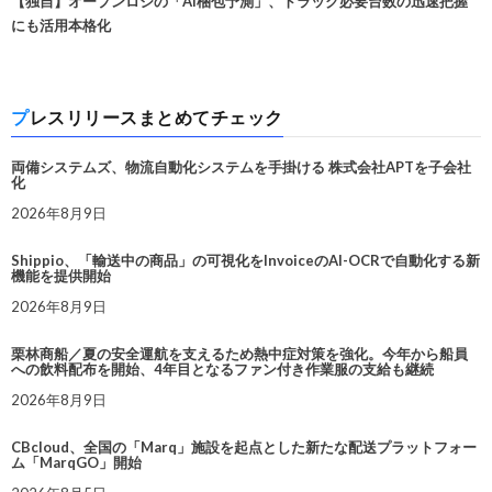
【独自】オープンロジの「AI梱包予測」、トラック必要台数の迅速把握
にも活用本格化
プレスリリースまとめてチェック
両備システムズ、物流自動化システムを手掛ける 株式会社APTを子会社
化
2026年8月9日
Shippio、「輸送中の商品」の可視化をInvoiceのAI-OCRで自動化する新
機能を提供開始
2026年8月9日
栗林商船／夏の安全運航を支えるため熱中症対策を強化。今年から船員
への飲料配布を開始、4年目となるファン付き作業服の支給も継続
2026年8月9日
CBcloud、全国の「Marq」施設を起点とした新たな配送プラットフォー
ム「MarqGO」開始