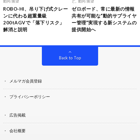
動向/展望
ど
,
動向/展望
ROBO-HI、吊り下げ式クレー
ゼロボード、常に最新の情報
ンに代わる超重量級
共有が可能な“動的サプライヤ
200tAGVで「落下リスク」
ー管理”実現する新システムの
解消と説明
提供開始へ
Back to Top
メルマガ会員登録
プライバシーポリシー
広告掲載
会社概要