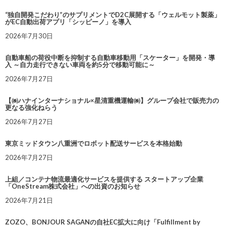
“独自開発こだわり”のサプリメントでD2C展開する「ウェルモット製薬」
がEC自動出荷アプリ「シッピーノ」を導入
2026年7月30日
自動車船の荷役中断を抑制する自動車移動用「スケーター」を開発・導
入 ～自力走行できない車両を約5分で移動可能に～
2026年7月27日
【㈱ハナインターナショナル×星清重機運輸㈱】グループ会社で販売力の
更なる強化ねらう
2026年7月27日
東京ミッドタウン八重洲でロボット配送サービスを本格始動
2026年7月27日
上組／コンテナ物流最適化サービスを提供する スタートアップ企業
「OneStream株式会社」への出資のお知らせ
2026年7月21日
ZOZO、BONJOUR SAGANの自社EC拡大に向け「Fulfillment by