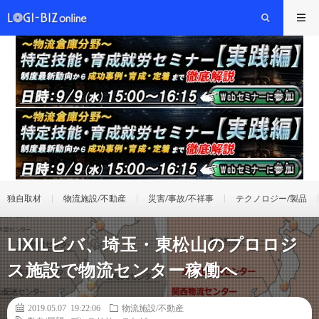
独自取材
物流施設/不動産
災害/事故/不祥事
テクノロジー/製品
LIXILビバ、埼玉・東松山のプロロジ
ス施設で物流センター稼働へ
2019.05.07 19:22:06
物流施設/不動産