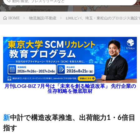
動向/展望
,
プレスリリースなど
物流施設/不動産
LIXILビバ、埼玉・東松山のプロロジス施
HOME
月刊LOGI-BIZ 7月号は「未来を創る輸送改革」 先行企業の
生存戦略を徹底取材
新中計で構造改革推進、出荷能力1・6倍目
指す