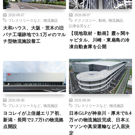
2026.08.07
2026.08.07
プレスリリースなど
,
物流施設
テクノロジー
,
動画
,
物流施設
,
記者会見など
大和ハウス、大阪・茨木の旧
【現地取材・動画】霞ヶ関キ
パナ工場跡地で3.1万㎡のマル
ャピタル、川崎・東扇島の冷
チ型物流施設着工
凍自動倉庫を公開
2026.08.06
2026.08.06
プレスリリースなど
,
物流施設
プレスリリースなど
,
物流施設
ヨコレイが上信越エリア初、
日本GLPが神奈川・厚木で8.4
新潟・長岡で2.7万tの物流拠
万㎡の物流施設完成、日本エ
点開設
マソンや真栄運輸など入居決
定