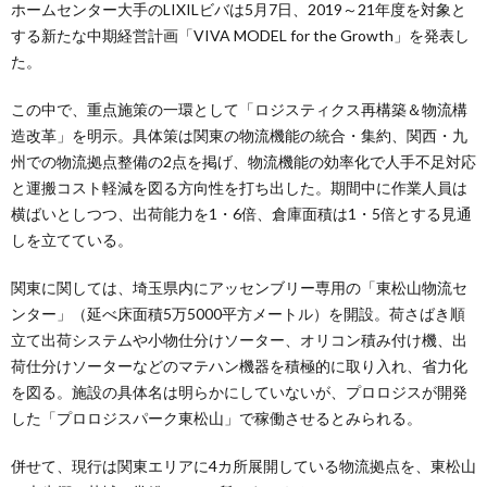
ホームセンター大手のLIXILビバは5月7日、2019～21年度を対象と
する新たな中期経営計画「VIVA MODEL for the Growth」を発表し
た。
この中で、重点施策の一環として「ロジスティクス再構築＆物流構
造改革」を明示。具体策は関東の物流機能の統合・集約、関西・九
州での物流拠点整備の2点を掲げ、物流機能の効率化で人手不足対応
と運搬コスト軽減を図る方向性を打ち出した。期間中に作業人員は
横ばいとしつつ、出荷能力を1・6倍、倉庫面積は1・5倍とする見通
しを立てている。
関東に関しては、埼玉県内にアッセンブリー専用の「東松山物流セ
ンター」（延べ床面積5万5000平方メートル）を開設。荷さばき順
立て出荷システムや小物仕分けソーター、オリコン積み付け機、出
荷仕分けソーターなどのマテハン機器を積極的に取り入れ、省力化
を図る。施設の具体名は明らかにしていないが、プロロジスが開発
した「プロロジスパーク東松山」で稼働させるとみられる。
併せて、現行は関東エリアに4カ所展開している物流拠点を、東松山