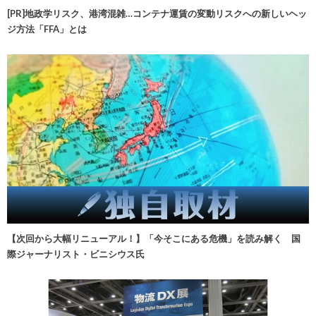
[PR]地政学リスク、港湾混雑…コンテナ運賃の変動リスクへの新しいヘッ
ジ方法「FFA」とは
【次回から大幅リニューアル！】「今そこにある危機」を読み解く 国
際ジャーナリスト・ビニシウス氏