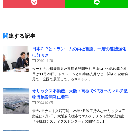
関連する記事
日本GLPとトランコムの両社首脳、一層の連携強化
に前向き
2019.11.20
ターミナル機能備えた専用施設開発も 日本GLPの帖佐義之社
長は11月20日、トランコムとの業務提携などに関する記者会
見で、全国で展開しているマルチテナ[…]
オリックス不動産、大阪・高槻で6.3万㎡のマルチ型
物流施設開発に着手
2024.02.05
最大6テナント入居可能、25年6月竣工見込む オリックス不
動産は2月5日、大阪府高槻市でマルチテナント型物流施設
「高槻ロジスティクスセンター」の開発に[…]