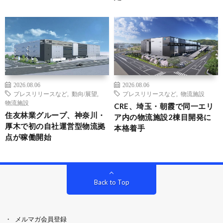
2026.08.06
2026.08.06
プレスリリースなど
,
動向/展望
,
プレスリリースなど
,
物流施設
物流施設
CRE、埼玉・朝霞で同一エリ
住友林業グループ、神奈川・
ア内の物流施設2棟目開発に
厚木で初の自社運営型物流拠
本格着手
点が稼働開始
Back to Top
メルマガ会員登録