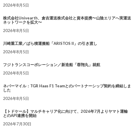
2026年8月5日
株式会社Univearth、倉吉運送株式会社と資本提携〜山陰エリアへ実運送
ネットワークを拡大〜
2026年8月5日
川崎重工業／ばら積運搬船「ARISTOS II」の引き渡し
2026年8月5日
フジトランスコーポレーション／新造船「蓉翔丸」就航
2026年8月5日
ネバーマイル：TGR Haas F1 Teamとのパートナーシップ契約を締結しま
した
2026年8月5日
【トドケール】マルチキャリア化に向けて、2026年7月よりヤマト運輸
とのAPI連携を開始
2026年7月30日