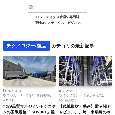
ロジスティクス管理の専門誌
月刊ロジスティクス・ビジネス
テクノロジー/製品
カテゴリの最新記事
2026.08.08
2026.08.07
プレスリリースなど
,
動向/展望
,
テクノロジー
,
動画
,
物流施設
,
自動運転
記者会見など
T2が品質マネジメントシステ
【現地取材・動画】霞ヶ関キ
ムの国際規格「ISO9001」認
ャピタル、川崎・東扇島の冷