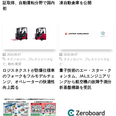
証取得、自動運転分野で国内
凍自動倉庫を公開
初
2026.08.07
2026.08.07
テクノロジー
,
プレスリリースな
テクノロジー
,
プレスリリースな
ど
,
動向/展望
ど
ロジスネクストが防爆仕様車
量子技術のエー・スター・ク
のフォークをフルモデルチェ
ォンタム、JALエンジニアリ
ンジ、オペレーターの快適性
ングから航空機の故障予測分
向上図る
析基盤構築を受託