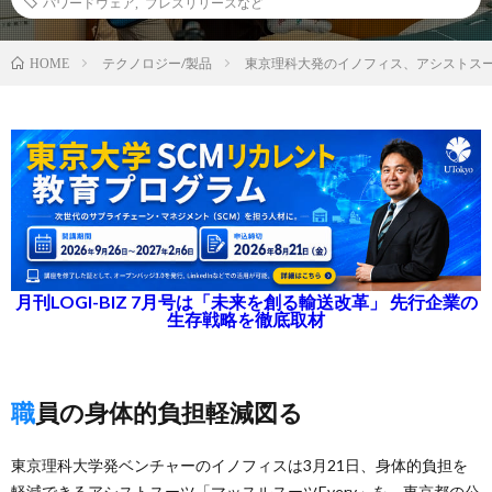
パワードウェア
,
プレスリリースなど
テクノロジー/製品
東京理科大発のイノフィス、アシストスー
HOME
月刊LOGI-BIZ 7月号は「未来を創る輸送改革」 先行企業の
生存戦略を徹底取材
職員の身体的負担軽減図る
東京理科大学発ベンチャーのイノフィスは3月21日、身体的負担を
軽減できるアシストスーツ「マッスルスーツEvery」を、東京都の公