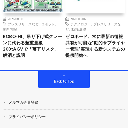
2026.08.06
2026.08.06
プレスリリースなど
,
ロボット
,
テクノロジー
,
プレスリリースな
動向/展望
ど
,
動向/展望
ROBO-HI、吊り下げ式クレー
ゼロボード、常に最新の情報
ンに代わる超重量級
共有が可能な“動的サプライヤ
200tAGVで「落下リスク」
ー管理”実現する新システムの
解消と説明
提供開始へ
Back to Top
メルマガ会員登録
プライバシーポリシー