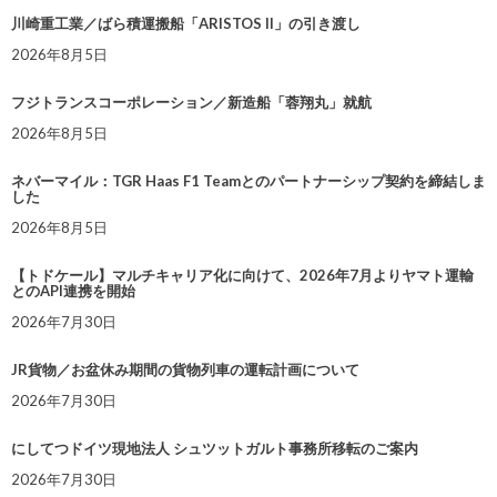
川崎重工業／ばら積運搬船「ARISTOS II」の引き渡し
2026年8月5日
フジトランスコーポレーション／新造船「蓉翔丸」就航
2026年8月5日
ネバーマイル：TGR Haas F1 Teamとのパートナーシップ契約を締結しま
した
2026年8月5日
【トドケール】マルチキャリア化に向けて、2026年7月よりヤマト運輸
とのAPI連携を開始
2026年7月30日
JR貨物／お盆休み期間の貨物列車の運転計画について
2026年7月30日
にしてつドイツ現地法人 シュツットガルト事務所移転のご案内
2026年7月30日