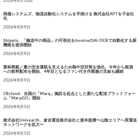
2026年8月10日
両備システムズ、物流自動化システムを手掛ける 株式会社APTを子会社
化
2026年8月9日
Shippio、「輸送中の商品」の可視化をInvoiceのAI-OCRで自動化する新
機能を提供開始
2026年8月9日
栗林商船／夏の安全運航を支えるため熱中症対策を強化。今年から船員
への飲料配布を開始、4年目となるファン付き作業服の支給も継続
2026年8月9日
CBcloud、全国の「Marq」施設を起点とした新たな配送プラットフォー
ム「MarqGO」開始
2026年8月5日
株式会社Univearth、倉吉運送株式会社と資本提携〜山陰エリアへ実運送
ネットワークを拡大〜
2026年8月5日