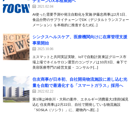
チェーンDX本格展開へ
2021.02.04
AI使った需要予測や発注自動化を実施 伊藤忠商事は2月1日、
食品分野のサプライチェーンでDX（デジタルトランスフォー
メーション）を本格的に推進するため[…]
シンクスヘルスケア、医療機関向けに在庫管理支援
事業開始
2025.10.06
エスマットと共同実証実験、IoTで自動計測 東証グロース市
場上場でネイルサロン運営のコンヴァノは10月3日、傘下で
美容医療専門の経営支援・ コンサルテ[…]
住友商事が日本初、自社開発物流施設に差し込む光
量を自動で最適化する「スマートガラス」採用へ
2022.02.22
第1弾は神奈川・大和の案件、エネルギー消費最大2割削減見
込む 住友商事は2月22日、自社で開発している物流施設
「SOSiLA（ソシラ）」に、建物内へ差[…]