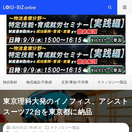
独自取材
物流施設/不動産
災害/事故/不祥事
テクノロジー/製品
東京理科大発のイノフィス、アシスト
スーツ72台を東京都に納品
2024.03.22 06:00:33
テクノロジー/製品