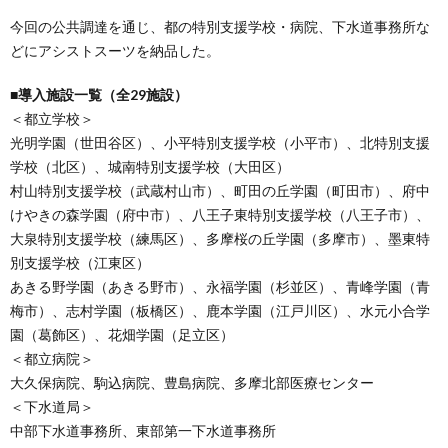
今回の公共調達を通じ、都の特別支援学校・病院、下水道事務所な
どにアシストスーツを納品した。
■導入施設一覧（全29施設）
＜都立学校＞
光明学園（世田谷区）、小平特別支援学校（小平市）、北特別支援
学校（北区）、城南特別支援学校（大田区）
村山特別支援学校（武蔵村山市）、町田の丘学園（町田市）、府中
けやきの森学園（府中市）、八王子東特別支援学校（八王子市）、
大泉特別支援学校（練馬区）、多摩桜の丘学園（多摩市）、墨東特
別支援学校（江東区）
あきる野学園（あきる野市）、永福学園（杉並区）、青峰学園（青
梅市）、志村学園（板橋区）、鹿本学園（江戸川区）、水元小合学
園（葛飾区）、花畑学園（足立区）
＜都立病院＞
大久保病院、駒込病院、豊島病院、多摩北部医療センター
＜下水道局＞
中部下水道事務所、東部第一下水道事務所