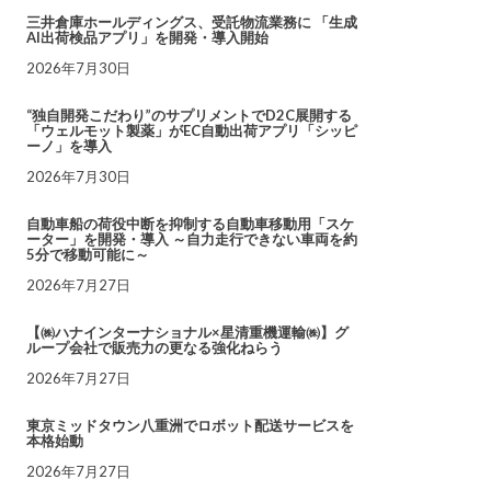
三井倉庫ホールディングス、受託物流業務に 「生成
AI出荷検品アプリ」を開発・導入開始
2026年7月30日
“独自開発こだわり”のサプリメントでD2C展開する
「ウェルモット製薬」がEC自動出荷アプリ「シッピ
ーノ」を導入
2026年7月30日
自動車船の荷役中断を抑制する自動車移動用「スケ
ーター」を開発・導入 ～自力走行できない車両を約
5分で移動可能に～
2026年7月27日
【㈱ハナインターナショナル×星清重機運輸㈱】グ
ループ会社で販売力の更なる強化ねらう
2026年7月27日
東京ミッドタウン八重洲でロボット配送サービスを
本格始動
2026年7月27日