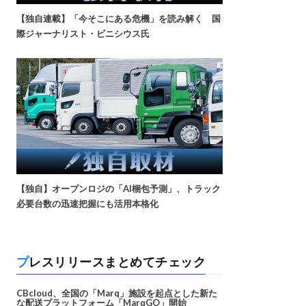
【独自連載】「今そこにある危機」を読み解く 国
際ジャーナリスト・ビニシウス氏
【独自】オープンロジの「AI梱包予測」、トラック
必要台数の迅速把握にも活用本格化
プレスリリースまとめてチェック
CBcloud、全国の「Marq」施設を起点とした新た
な配送プラットフォーム「MarqGO」開始