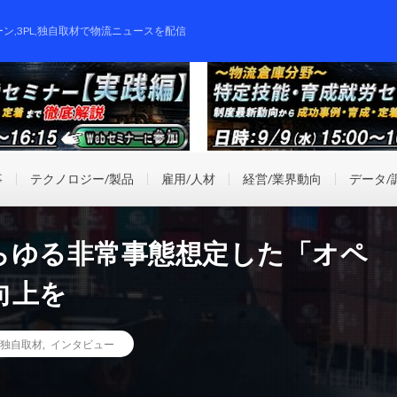
ーン,3PL,独自取材で物流ニュースを配信
事
テクノロジー/製品
雇用/人材
経営/業界動向
データ/
らゆる非常事態想定した「オペ
向上を
独自取材
,
インタビュー