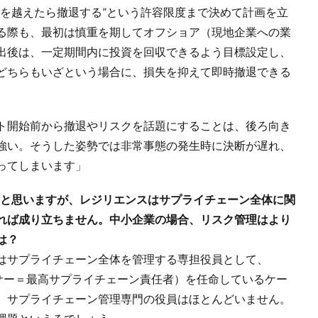
線を越えたら撤退する”という許容限度まで決めて計画を立
る際も、最初は慎重を期してオフショア（現地企業への業
出後は、一定期間内に投資を回収できるよう目標設定し、
どちらもいざという場合に、損失を抑えて即時撤退できる
ト開始前から撤退やリスクを話題にすることは、後ろ向き
強い。そうした姿勢では非常事態の発生時に決断が遅れ、
ってしまいます」
いと思いますが、レジリエンスはサプライチェーン全体に関
れば成り立ちません。中小企業の場合、リスク管理はより
は？
はサプライチェーン全体を管理する専担役員として、
ィサー＝最高サプライチェーン責任者）を任命しているケー
、サプライチェーン管理専門の役員はほとんどいません。