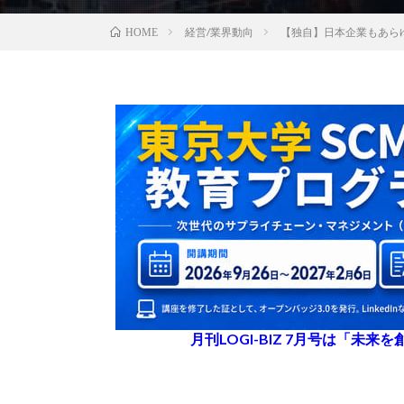
経営/業界動向
【独自】日本企業もあら
HOME
月刊LOGI-BIZ 7月号は「未