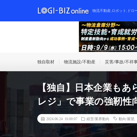
物流不動産,ロボット,ドロ
独自取材
物流施設/不動産
災害/事故/不祥
【独自】日本企業もあ
レジ」で事業の強靭性
2024.06.24 16:00:07
経営/業界動向
動向/展望
,