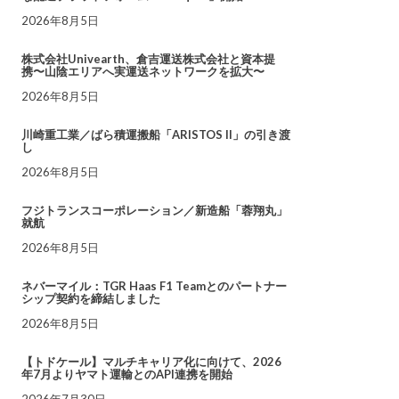
2026年8月5日
株式会社Univearth、倉吉運送株式会社と資本提
携〜山陰エリアへ実運送ネットワークを拡大〜
2026年8月5日
川崎重工業／ばら積運搬船「ARISTOS II」の引き渡
し
2026年8月5日
フジトランスコーポレーション／新造船「蓉翔丸」
就航
2026年8月5日
ネバーマイル：TGR Haas F1 Teamとのパートナー
シップ契約を締結しました
2026年8月5日
【トドケール】マルチキャリア化に向けて、2026
年7月よりヤマト運輸とのAPI連携を開始
2026年7月30日