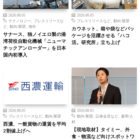
2026.08.05
2026.08.05
テクノロジー
,
プレスリリースな
プレスリリースなど
,
動向/展望
ど
,
動向/展望
,
海外
カウネット、箱や袋などパッ
サナース、独ノイエロ製の港
ケージを活躍させる「ハコ
湾荷役自動化機械「ニューマ
活。研究所」立ち上げ
チックアンローダー」を日本
国内初導入
2026.08.05
2026.08.05
プレスリリースなど
,
動向/展望
動向/展望
,
記者会見など
,
雇用/人
材
西濃、一般貨物の運賃を平均
【現地取材】タイミー、外
2割値上げへ
食・物流など向けスポットワ