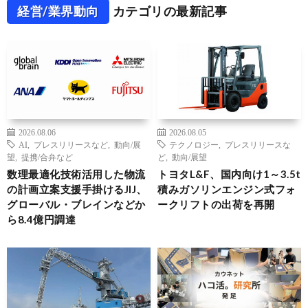
経営/業界動向
カテゴリの最新記事
2026.08.06
2026.08.05
AI
,
プレスリリースなど
,
動向/展
テクノロジー
,
プレスリリースな
望
,
提携/合弁など
ど
,
動向/展望
数理最適化技術活用した物流
トヨタL&F、国内向け1～3.5t
の計画立案支援手掛けるJIJ、
積みガソリンエンジン式フォ
グローバル・ブレインなどか
ークリフトの出荷を再開
ら8.4億円調達