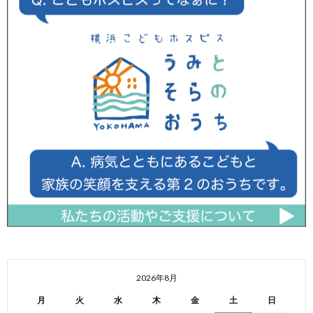
2026年8月
月
火
水
木
金
土
日