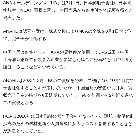
ANAホールディングス（HD）は7月1日、日本郵船子会社の日本貨
物航空（NCA）買収に関し、中国当局から条件付きで認可を得たと
発表した。
ANAHDは認可を受け、株式交換によりNCAの全株を8月1日付で取
得、完全子会社化する。
中国当局は条件として、ANAの貨物便が使用している成田～中国・
上海浦東路線で新規参入企業が要望した場合に発着枠を1日1往復分
譲渡することなどを求めている。
ANAHDは2023年3月、NCAの買収を発表。当初は23年10月1日付で
子会社化することを想定していたが、中国当局の審査が長引き、買
収完了予定の時期を8回延期していた。当初の計画から2年近く遅れ
ての実現となる。
NCAは2010年に日本郵船の完全子会社となったが、運航・整備体制
拡充のための機材更新や人員育成に多大なコストを要することなど
が課題となっていた。