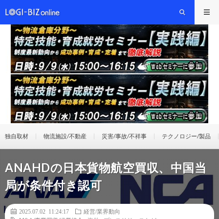
独自取材
物流施設/不動産
災害/事故/不祥事
テクノロジー/製品
ANAHDの日本貨物航空買収、中国当
局が条件付き認可
2025.07.02 11:24:17
経営/業界動向