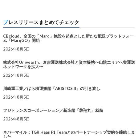
プレスリリースまとめてチェック
CBcloud、全国の「Marq」施設を起点とした新たな配送プラットフォー
ム「MarqGO」開始
2026年8月5日
株式会社Univearth、倉吉運送株式会社と資本提携〜山陰エリアへ実運送
ネットワークを拡大〜
2026年8月5日
川崎重工業／ばら積運搬船「ARISTOS II」の引き渡し
2026年8月5日
フジトランスコーポレーション／新造船「蓉翔丸」就航
2026年8月5日
ネバーマイル：TGR Haas F1 Teamとのパートナーシップ契約を締結しま
した