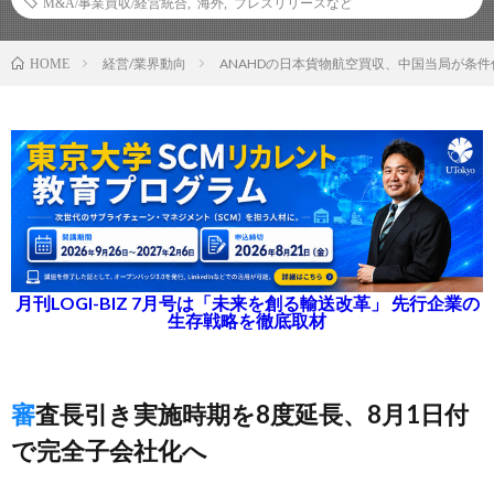
M&A/事業買収/経営統合
,
海外
,
プレスリリースなど
経営/業界動向
ANAHDの日本貨物航空買収、中国当局が条件
HOME
月刊LOGI-BIZ 7月号は「未来を創る輸送改革」 先行企業の
生存戦略を徹底取材
審査長引き実施時期を8度延長、8月1日付
で完全子会社化へ