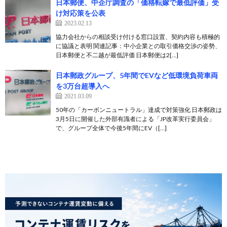
日本郵便、中企庁調査の「価格転嫁で最低評価」受
け対応策を公表
2023.02.13
協力会社からの相談受け付ける窓口設置、契約内容も積極的
に協議と表明 関連記事：中小企業との取引価格交渉の姿勢、
日本郵便と不二越が最低評価 日本郵便は2[…]
日本郵政グループ、5年間でEVなど低環境負荷車両
を3万台超導入へ
2021.03.09
50年の「カーボンニュートラル」達成で対策強化 日本郵政は
3月5日に開催した外部有識者による「JP改革実行委員会」
で、グループ全体で今後5年間にEV（[…]