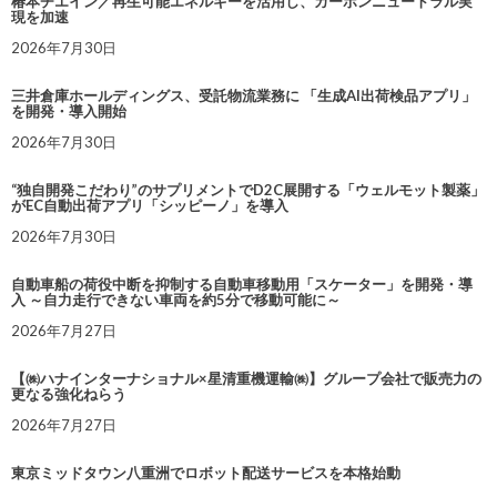
椿本チエイン／再生可能エネルギーを活用し、カーボンニュートラル実
現を加速
2026年7月30日
三井倉庫ホールディングス、受託物流業務に 「生成AI出荷検品アプリ」
を開発・導入開始
2026年7月30日
“独自開発こだわり”のサプリメントでD2C展開する「ウェルモット製薬」
がEC自動出荷アプリ「シッピーノ」を導入
2026年7月30日
自動車船の荷役中断を抑制する自動車移動用「スケーター」を開発・導
入 ～自力走行できない車両を約5分で移動可能に～
2026年7月27日
【㈱ハナインターナショナル×星清重機運輸㈱】グループ会社で販売力の
更なる強化ねらう
2026年7月27日
東京ミッドタウン八重洲でロボット配送サービスを本格始動