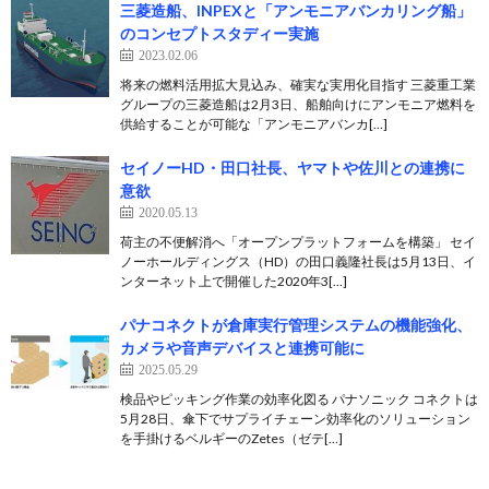
三菱造船、INPEXと「アンモニアバンカリング船」
のコンセプトスタディー実施
2023.02.06
将来の燃料活用拡大見込み、確実な実用化目指す 三菱重工業
グループの三菱造船は2月3日、船舶向けにアンモニア燃料を
供給することが可能な「アンモニアバンカ[…]
セイノーHD・田口社長、ヤマトや佐川との連携に
意欲
2020.05.13
荷主の不便解消へ「オープンプラットフォームを構築」 セイ
ノーホールディングス（HD）の田口義隆社長は5月13日、イ
ンターネット上で開催した2020年3[…]
パナコネクトが倉庫実行管理システムの機能強化、
カメラや音声デバイスと連携可能に
2025.05.29
検品やピッキング作業の効率化図る パナソニック コネクトは
5月28日、傘下でサプライチェーン効率化のソリューション
を手掛けるベルギーのZetes（ゼテ[…]