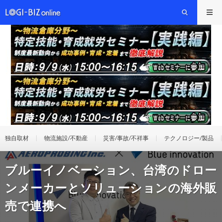
独自取材
物流施設/不動産
災害/事故/不祥事
テクノロジー/製品
ブルーイノベーション、台湾のドロー
ンメーカーとソリューションの海外販
売で連携へ