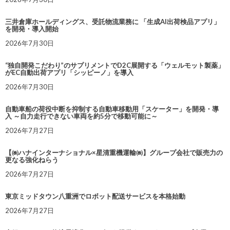
三井倉庫ホールディングス、受託物流業務に 「生成AI出荷検品アプリ」
を開発・導入開始
2026年7月30日
“独自開発こだわり”のサプリメントでD2C展開する「ウェルモット製薬」
がEC自動出荷アプリ「シッピーノ」を導入
2026年7月30日
自動車船の荷役中断を抑制する自動車移動用「スケーター」を開発・導
入 ～自力走行できない車両を約5分で移動可能に～
2026年7月27日
【㈱ハナインターナショナル×星清重機運輸㈱】グループ会社で販売力の
更なる強化ねらう
2026年7月27日
東京ミッドタウン八重洲でロボット配送サービスを本格始動
2026年7月27日