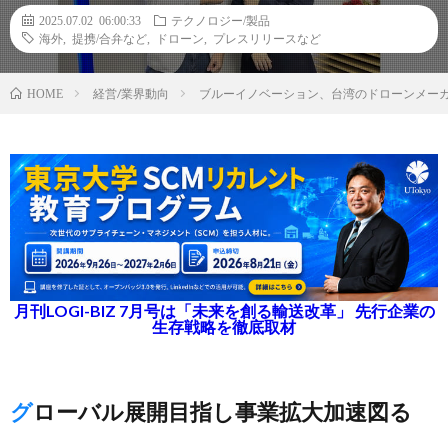
2025.07.02 06:00:33
テクノロジー/製品
海外
,
提携/合弁など
,
ドローン
,
プレスリリースなど
経営/業界動向
ブルーイノベーション、台湾のドローンメー
HOME
月刊LOGI-BIZ 7月号は「未来を創る輸送改革」 先行企業の
生存戦略を徹底取材
グローバル展開目指し事業拡大加速図る