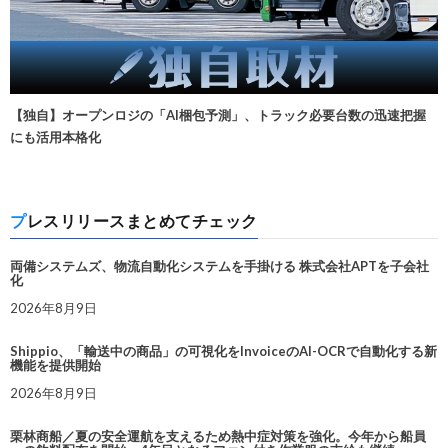
【独自】オープンロジの「AI梱包予測」、トラック必要台数の迅速把握
にも活用本格化
プレスリリースまとめてチェック
両備システムズ、物流自動化システムを手掛ける 株式会社APTを子会社
化
2026年8月9日
Shippio、「輸送中の商品」の可視化をInvoiceのAI-OCRで自動化する新
機能を提供開始
2026年8月9日
栗林商船／夏の安全運航を支えるため熱中症対策を強化。今年から船員