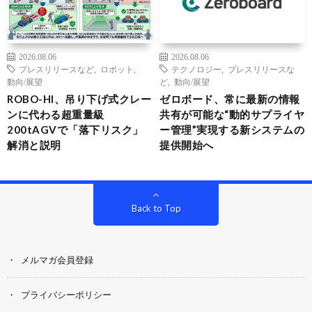
2026.08.06
2026.08.06
プレスリリースなど
,
ロボット
,
テクノロジー
,
プレスリリースな
動向/展望
ど
,
動向/展望
ROBO-HI、吊り下げ式クレー
ゼロボード、常に最新の情報
ンに代わる超重量級
共有が可能な“動的サプライヤ
200tAGVで「落下リスク」
ー管理”実現する新システムの
解消と説明
提供開始へ
Back to Top
メルマガ会員登録
プライバシーポリシー