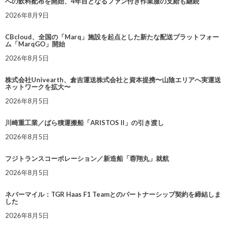
への飲料配布を開始、4年目となるファン付き作業服の支給も継続
2026年8月9日
CBcloud、全国の「Marq」施設を起点とした新たな配送プラットフォー
ム「MarqGO」開始
2026年8月5日
株式会社Univearth、倉吉運送株式会社と資本提携〜山陰エリアへ実運送
ネットワークを拡大〜
2026年8月5日
川崎重工業／ばら積運搬船「ARISTOS II」の引き渡し
2026年8月5日
フジトランスコーポレーション／新造船「蓉翔丸」就航
2026年8月5日
ネバーマイル：TGR Haas F1 Teamとのパートナーシップ契約を締結しま
した
2026年8月5日