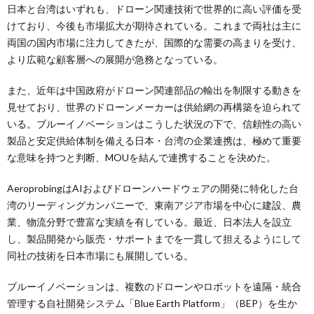
日本と台湾はいずれも、ドローン関連技術で世界的に高い評価を受
けており、今後も市場拡大が期待されている。これまで両社は主に
両国の国内市場に注力してきたが、国際的な需要の高まりを受け、
より広範な顧客層への展開が急務となっている。
また、近年は中国政府がドローン関連部品の輸出を制限する動きを
見せており、世界のドローンメーカーは供給網の再構築を迫られて
いる。ブルーイノベーションはこうした状況の下で、信頼性の高い
製品と安定供給体制を備える日本・台湾の企業連携は、極めて重要
な意味を持つと判断、MOUを結んで連携することを決めた。
AeroprobingはAIおよびドローンハードウェアの開発に特化した台
湾のリーディングカンパニーで、東南アジア市場を中心に建設、農
業、物流分野で豊富な実績を有している。最近、日本法人を設立
し、製品開発から販売・サポートまでを一貫して担えるようにして
同社の技術を日本市場にも展開している。
ブルーイノベーションは、複数のドローンやロボットを遠隔・統合
管理する自社開発システム「Blue Earth Platform」（BEP）を生か