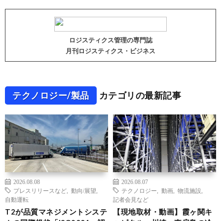
ロジスティクス管理の専門誌
月刊ロジスティクス・ビジネス
テクノロジー/製品
カテゴリの最新記事
2026.08.08
2026.08.07
プレスリリースなど
,
動向/展望
,
テクノロジー
,
動画
,
物流施設
,
自動運転
記者会見など
T2が品質マネジメントシステ
【現地取材・動画】霞ヶ関キ