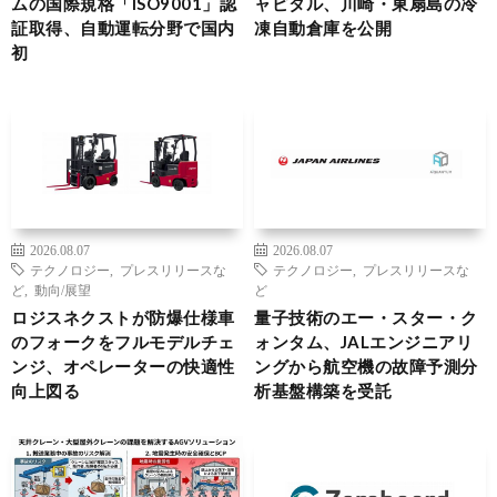
ムの国際規格「ISO9001」認
ャピタル、川崎・東扇島の冷
証取得、自動運転分野で国内
凍自動倉庫を公開
初
2026.08.07
2026.08.07
テクノロジー
,
プレスリリースな
テクノロジー
,
プレスリリースな
ど
,
動向/展望
ど
ロジスネクストが防爆仕様車
量子技術のエー・スター・ク
のフォークをフルモデルチェ
ォンタム、JALエンジニアリ
ンジ、オペレーターの快適性
ングから航空機の故障予測分
向上図る
析基盤構築を受託