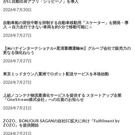
がEC自動出荷アプリ「シッピーノ」を導入
2026年7月30日
自動車船の荷役中断を抑制する自動車移動用「スケーター」を開発・導
入 ～自力走行できない車両を約5分で移動可能に～
2026年7月27日
【㈱ハナインターナショナル×星清重機運輸㈱】グループ会社で販売力の
更なる強化ねらう
2026年7月27日
東京ミッドタウン八重洲でロボット配送サービスを本格始動
2026年7月27日
上組／コンテナ物流最適化サービスを提供する スタートアップ企業
「OneStream株式会社」への出資のお知らせ
2026年7月21日
ZOZO、BONJOUR SAGANの自社EC拡大に向け「Fulfillment by
ZOZO」を提供開始
2026年7月21日