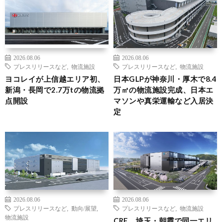
2026.08.06
2026.08.06
プレスリリースなど
,
物流施設
プレスリリースなど
,
物流施設
ヨコレイが上信越エリア初、
日本GLPが神奈川・厚木で8.4
新潟・長岡で2.7万tの物流拠
万㎡の物流施設完成、日本エ
点開設
マソンや真栄運輸など入居決
定
2026.08.06
2026.08.06
プレスリリースなど
,
動向/展望
,
プレスリリースなど
,
物流施設
物流施設
CRE、埼玉・朝霞で同一エリ