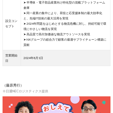
➤ 半導体・電子部品産業向け特化型の混載プラットフォーム
倉庫
➤ 同一産業の集中により、荷役と応受援体制の最大効率化
と、先端IT技術の最大活用を実現
設立コン
➤ 2024年問題をはじめとする物流危機に対し、持続可能で環
セプト
境にやさしい物流を実現
➤ 高品質で高付加価値な物流アウトソースを実現
➤ NXグループの総合力で顧客の最適サプライチェーン構築に
貢献
営業開始
2024年8月1日
日
（藤原秀行）
※日通NECロジスティクス提供