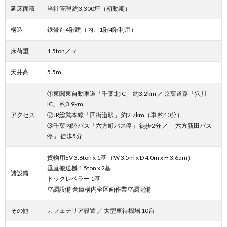
延床面積
当社管理 約3,300坪（初動期）
構造
鉄骨造4階建（内、1階4階利用）
床荷重
1.5ton／㎡
天井高
5.5m
①東関東自動車道「千葉北IC」 約3.2km ／ 京葉道路「穴川
IC」 約3.9km
アクセス
②JR総武本線「四街道駅」 約2.7km（車 約10分）
③千葉内陸バス「六方町バス停」 徒歩2分 ／ 「六方新田バス
停」 徒歩5分
貨物用EV 3.6ton x 1基 （W 3.5m x D 4.0m x H 3.65m）
垂直搬送機 1.5ton x 2基
諸設備
ドックレベラー 1基
空調設備 倉庫構内全区画作業空調完備
その他
カフェテリア設置 ／ 大型車待機場 10台