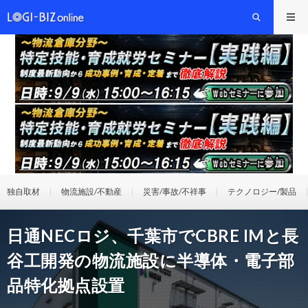
独自取材
物流施設/不動産
災害/事故/不祥事
テクノロジー/製品
日通NECロジ、千葉市でCBRE IMと長
谷工開発の物流施設に半導体・電子部
品特化拠点設置