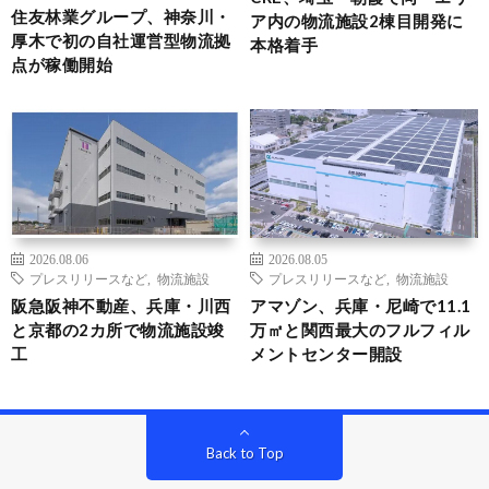
住友林業グループ、神奈川・
ア内の物流施設2棟目開発に
厚木で初の自社運営型物流拠
本格着手
点が稼働開始
2026.08.06
2026.08.05
プレスリリースなど
,
物流施設
プレスリリースなど
,
物流施設
阪急阪神不動産、兵庫・川西
アマゾン、兵庫・尼崎で11.1
と京都の2カ所で物流施設竣
万㎡と関西最大のフルフィル
工
メントセンター開設
Back to Top