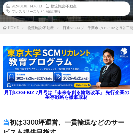
2024.08.01 14:48:13
物流施設/不動産
プレスリリースなど
,
物流施設
物流施設/不動産
日通NECロジ、千葉市でCBRE IMと長
HOME
月刊LOGI-BIZ 7月号は「未来を創る輸送改革」 先行企業の
生存戦略を徹底取材
当初は3300坪運営、一貫輸送などのサー
ビスも提供目指す