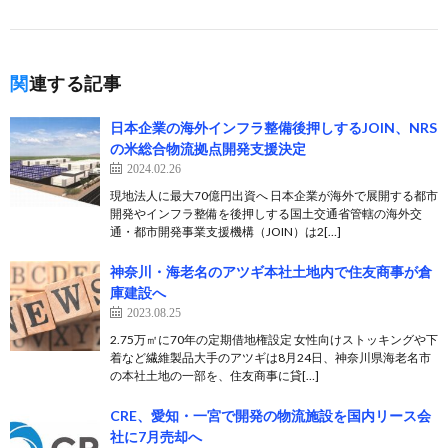
関連する記事
日本企業の海外インフラ整備後押しするJOIN、NRS
の米総合物流拠点開発支援決定
2024.02.26
現地法人に最大70億円出資へ 日本企業が海外で展開する都市
開発やインフラ整備を後押しする国土交通省管轄の海外交
通・都市開発事業支援機構（JOIN）は2[…]
神奈川・海老名のアツギ本社土地内で住友商事が倉
庫建設へ
2023.08.25
2.75万㎡に70年の定期借地権設定 女性向けストッキングや下
着など繊維製品大手のアツギは8月24日、神奈川県海老名市
の本社土地の一部を、住友商事に貸[…]
CRE、愛知・一宮で開発の物流施設を国内リース会
社に7月売却へ