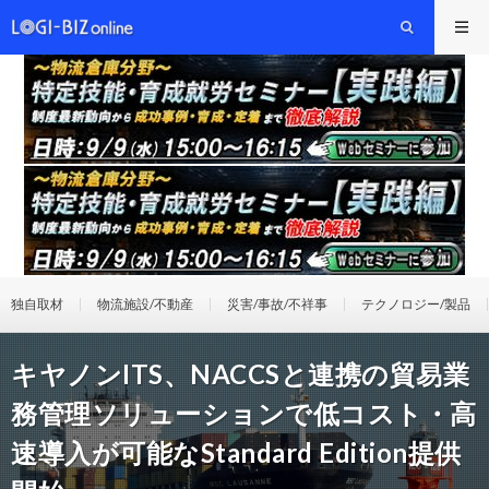
独自取材
物流施設/不動産
災害/事故/不祥事
テクノロジー/製品
キヤノンITS、NACCSと連携の貿易業
務管理ソリューションで低コスト・高
速導入が可能なStandard Edition提供