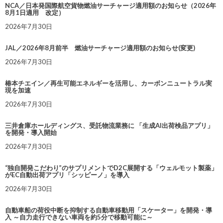
NCA／日本発国際航空貨物燃油サーチャージ適用額のお知らせ（2026年
8月1日適用 改定）
2026年7月30日
JAL／2026年8月前半 燃油サーチャージ適用額のお知らせ(変更)
2026年7月30日
椿本チエイン／再生可能エネルギーを活用し、カーボンニュートラル実
現を加速
2026年7月30日
三井倉庫ホールディングス、受託物流業務に 「生成AI出荷検品アプリ」
を開発・導入開始
2026年7月30日
“独自開発こだわり”のサプリメントでD2C展開する「ウェルモット製薬」
がEC自動出荷アプリ「シッピーノ」を導入
2026年7月30日
自動車船の荷役中断を抑制する自動車移動用「スケーター」を開発・導
入 ～自力走行できない車両を約5分で移動可能に～