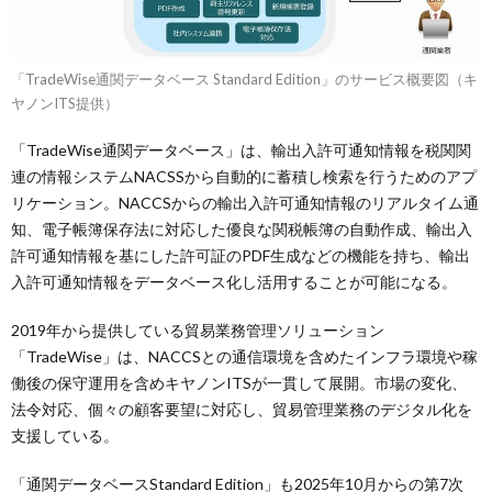
「TradeWise通関データベース Standard Edition」のサービス概要図（キ
ヤノンITS提供）
「TradeWise通関データベース」は、輸出入許可通知情報を税関関
連の情報システムNACSSから自動的に蓄積し検索を行うためのアプ
リケーション。NACCSからの輸出入許可通知情報のリアルタイム通
知、電子帳簿保存法に対応した優良な関税帳簿の自動作成、輸出入
許可通知情報を基にした許可証のPDF生成などの機能を持ち、輸出
入許可通知情報をデータベース化し活用することが可能になる。
2019年から提供している貿易業務管理ソリューション
「TradeWise」は、NACCSとの通信環境を含めたインフラ環境や稼
働後の保守運用を含めキヤノンITSが一貫して展開。市場の変化、
法令対応、個々の顧客要望に対応し、貿易管理業務のデジタル化を
支援している。
「通関データベースStandard Edition」も2025年10月からの第7次