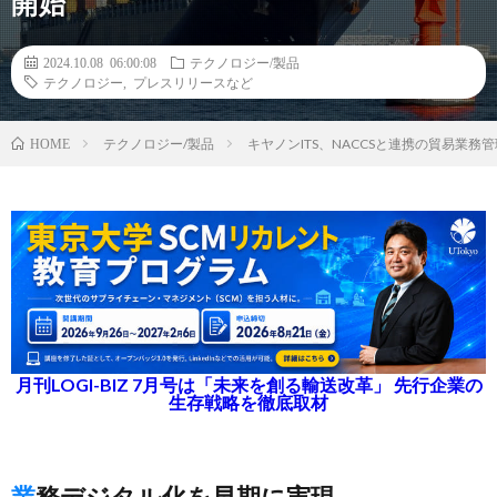
開始
2024.10.08 06:00:08
テクノロジー/製品
テクノロジー
,
プレスリリースなど
テクノロジー/製品
キヤノンITS、NACCSと連携の貿易業務管理
HOME
月刊LOGI-BIZ 7月号は「未来を創る輸送改革」 先行企業の
生存戦略を徹底取材
業務デジタル化を早期に実現