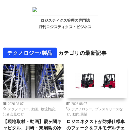
ロジスティクス管理の専門誌
月刊ロジスティクス・ビジネス
テクノロジー/製品
カテゴリの最新記事
2026.08.07
2026.08.07
テクノロジー
,
動画
,
物流施設
,
テクノロジー
,
プレスリリースな
記者会見など
ど
,
動向/展望
【現地取材・動画】霞ヶ関キ
ロジスネクストが防爆仕様車
ャピタル、川崎・東扇島の冷
のフォークをフルモデルチェ