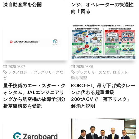
凍自動倉庫を公開
ンジ、オペレーターの快適性
向上図る
2026.08.07
2026.08.06
テクノロジー
,
プレスリリースな
プレスリリースなど
,
ロボット
,
ど
動向/展望
量子技術のエー・スター・ク
ROBO-HI、吊り下げ式クレー
ォンタム、JALエンジニアリ
ンに代わる超重量級
ングから航空機の故障予測分
200tAGVで「落下リスク」
析基盤構築を受託
解消と説明