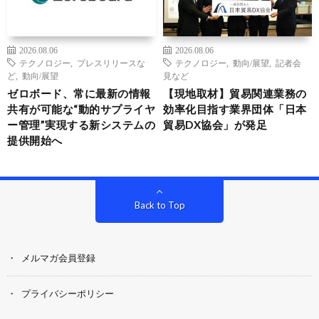
2026.08.06
2026.08.06
テクノロジー
,
プレスリリースな
テクノロジー
,
動向/展望
,
記者会
ど
,
動向/展望
見など
ゼロボード、常に最新の情報
【現地取材】貿易関連業務の
共有が可能な“動的サプライヤ
効率化目指す業界団体「日本
ー管理”実現する新システムの
貿易DX協会」が発足
提供開始へ
Back to Top
メルマガ会員登録
プライバシーポリシー