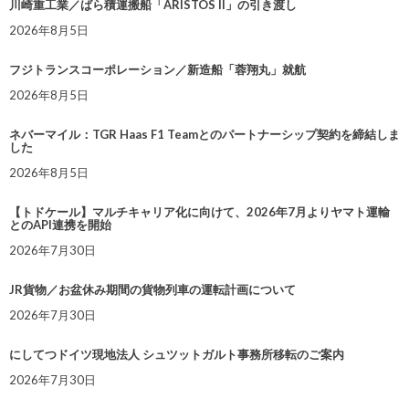
川崎重工業／ばら積運搬船「ARISTOS II」の引き渡し
2026年8月5日
フジトランスコーポレーション／新造船「蓉翔丸」就航
2026年8月5日
ネバーマイル：TGR Haas F1 Teamとのパートナーシップ契約を締結しま
した
2026年8月5日
【トドケール】マルチキャリア化に向けて、2026年7月よりヤマト運輸
とのAPI連携を開始
2026年7月30日
JR貨物／お盆休み期間の貨物列車の運転計画について
2026年7月30日
にしてつドイツ現地法人 シュツットガルト事務所移転のご案内
2026年7月30日