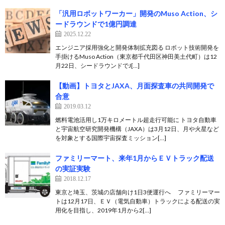
「汎用ロボットワーカー」開発のMuso Action、シ
ードラウンドで1億円調達
2025.12.22
エンジニア採用強化と開発体制拡充図る ロボット技術開発を
手掛けるMuso Action（東京都千代田区神田美土代町）は12
月22日、シードラウンドでJ[…]
【動画】トヨタとJAXA、月面探査車の共同開発で
合意
2019.03.12
燃料電池活用し1万キロメートル超走行可能に トヨタ自動車
と宇宙航空研究開発機構（JAXA）は3月12日、月や火星など
を対象とする国際宇宙探査ミッション[…]
ファミリーマート、来年1月からＥＶトラック配送
の実証実験
2018.12.17
東京と埼玉、茨城の店舗向け1日3便運行へ ファミリーマー
トは12月17日、ＥＶ（電気自動車）トラックによる配送の実
用化を目指し、2019年1月から2[…]