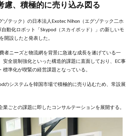
ど考慮、積極的に売り込み図る
ゾテック）の日本法人Exotec Nihon（エグゾテック二ホ
自動化ロボット「Skypod（スカイポッド）」の新しいモ
」を開設したと発表した。
消費者ニーズと物流網を背景に急速な成長を遂げている一
、安全規制強化といった構造的課題に直面しており、EC事
・標準化が喫緊の経営課題となっている。
podのシステムを韓国市場で積極的に売り込むため、常設展
企業ごとの課題に即したコンサルテーションを展開する。