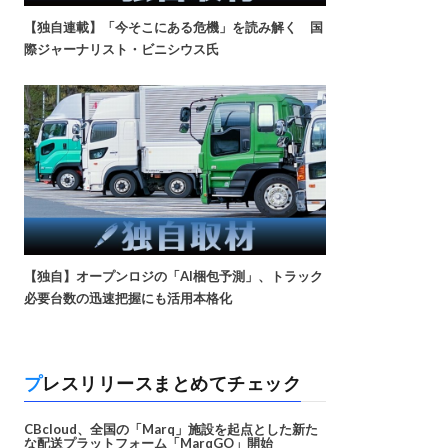
【独自連載】「今そこにある危機」を読み解く 国
際ジャーナリスト・ビニシウス氏
【独自】オープンロジの「AI梱包予測」、トラック
必要台数の迅速把握にも活用本格化
プレスリリースまとめてチェック
CBcloud、全国の「Marq」施設を起点とした新た
な配送プラットフォーム「MarqGO」開始