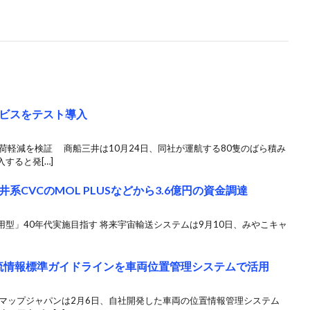
ビスをテスト導入
荷軽減を検証 商船三井は10月24日、同社が運航する80隻のばら積み
すると発[…]
CVCのMOL PLUSなどから3.6億円の資金調達
型」40年代実施目指す 将来宇宙輸送システムは9月10日、みやこキャ
物流情報標準ガイドラインを車両位置管理システムで活用
コマップジャパンは2月6日、自社開発した車両の位置情報管理システム