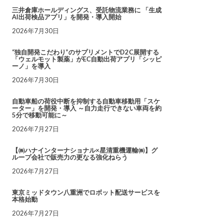
三井倉庫ホールディングス、受託物流業務に 「生成
AI出荷検品アプリ」を開発・導入開始
2026年7月30日
“独自開発こだわり”のサプリメントでD2C展開する
「ウェルモット製薬」がEC自動出荷アプリ「シッピ
ーノ」を導入
2026年7月30日
自動車船の荷役中断を抑制する自動車移動用「スケ
ーター」を開発・導入 ～自力走行できない車両を約
5分で移動可能に～
2026年7月27日
【㈱ハナインターナショナル×星清重機運輸㈱】グ
ループ会社で販売力の更なる強化ねらう
2026年7月27日
東京ミッドタウン八重洲でロボット配送サービスを
本格始動
2026年7月27日