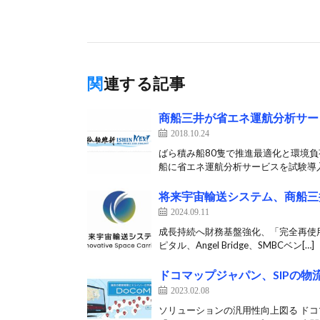
関連する記事
商船三井が省エネ運航分析サー
2018.10.24
ばら積み船80隻で推進最適化と環境負
船に省エネ運航分析サービスを試験導入
将来宇宙輸送システム、商船三井系
2024.09.11
成長持続へ財務基盤強化、「完全再使用
ピタル、Angel Bridge、SMBCベン[…]
ドコマップジャパン、SIPの
2023.02.08
ソリューションの汎用性向上図る ド