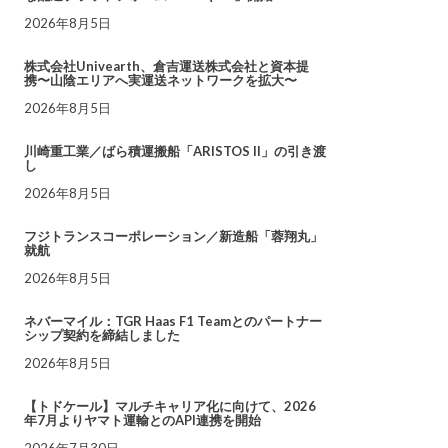
2026年8月5日
株式会社Univearth、倉吉運送株式会社と資本提
携〜山陰エリアへ実運送ネットワークを拡大〜
2026年8月5日
川崎重工業／ばら積運搬船「ARISTOS II」の引き渡
し
2026年8月5日
フジトランスコーポレーション／新造船「蓉翔丸」
就航
2026年8月5日
ネバーマイル：TGR Haas F1 Teamとのパートナー
シップ契約を締結しました
2026年8月5日
【トドケール】マルチキャリア化に向けて、2026
年7月よりヤマト運輸とのAPI連携を開始
2026年7月30日