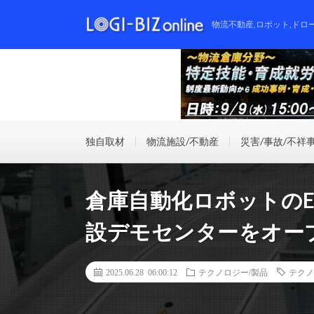
物流不動産,ロボット,ドロ
独自取材
物流施設/不動産
災害/事故/不祥
倉庫自動化ロボットのE
設デモセンターをオー
2025.06.28 06:00:12
テクノロジー/製品
テクノ