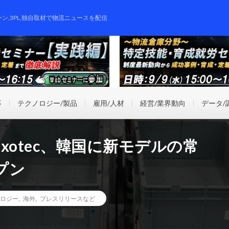
ーン,3PL,独自取材で物流ニュースを配信
事
テクノロジー/製品
雇用/人材
経営/業界動向
データ/
xotec、韓国に新モデルの常
プン
ロジー
,
海外
,
プレスリリースなど