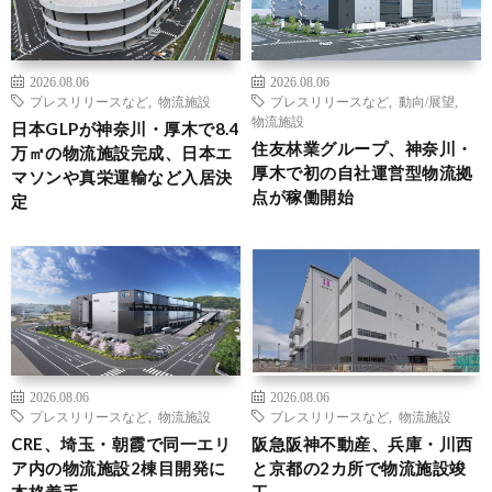
2026.08.06
2026.08.06
プレスリリースなど
,
物流施設
プレスリリースなど
,
動向/展望
,
物流施設
日本GLPが神奈川・厚木で8.4
住友林業グループ、神奈川・
万㎡の物流施設完成、日本エ
厚木で初の自社運営型物流拠
マソンや真栄運輸など入居決
点が稼働開始
定
2026.08.06
2026.08.06
プレスリリースなど
,
物流施設
プレスリリースなど
,
物流施設
CRE、埼玉・朝霞で同一エリ
阪急阪神不動産、兵庫・川西
ア内の物流施設2棟目開発に
と京都の2カ所で物流施設竣
本格着手
工