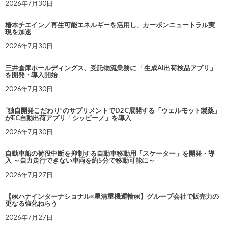
2026年7月30日
椿本チエイン／再生可能エネルギーを活用し、カーボンニュートラル実
現を加速
2026年7月30日
三井倉庫ホールディングス、受託物流業務に 「生成AI出荷検品アプリ」
を開発・導入開始
2026年7月30日
“独自開発こだわり”のサプリメントでD2C展開する「ウェルモット製薬」
がEC自動出荷アプリ「シッピーノ」を導入
2026年7月30日
自動車船の荷役中断を抑制する自動車移動用「スケーター」を開発・導
入 ～自力走行できない車両を約5分で移動可能に～
2026年7月27日
【㈱ハナインターナショナル×星清重機運輸㈱】グループ会社で販売力の
更なる強化ねらう
2026年7月27日