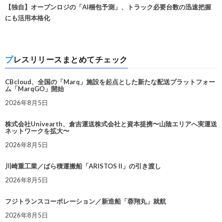
【独自】オープンロジの「AI梱包予測」、トラック必要台数の迅速把握
にも活用本格化
プレスリリースまとめてチェック
CBcloud、全国の「Marq」施設を起点とした新たな配送プラットフォー
ム「MarqGO」開始
2026年8月5日
株式会社Univearth、倉吉運送株式会社と資本提携〜山陰エリアへ実運送
ネットワークを拡大〜
2026年8月5日
川崎重工業／ばら積運搬船「ARISTOS II」の引き渡し
2026年8月5日
フジトランスコーポレーション／新造船「蓉翔丸」就航
2026年8月5日