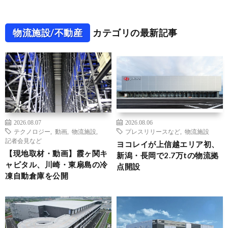
物流施設/不動産
カテゴリの最新記事
2026.08.07
2026.08.06
テクノロジー
,
動画
,
物流施設
,
プレスリリースなど
,
物流施設
記者会見など
ヨコレイが上信越エリア初、
【現地取材・動画】霞ヶ関キ
新潟・長岡で2.7万tの物流拠
ャピタル、川崎・東扇島の冷
点開設
凍自動倉庫を公開