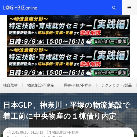
独自取材
物流施設/不動産
災害/事故/不祥事
テクノロジー/製品
日本GLP、神奈川・平塚の物流施設で
着工前に中央物産の１棟借り内定
2019.06.10 14:28:13
物流施設/不動産