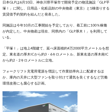
日本GLPは6月10日、神奈川県平塚市で開発予定の物流施設「GLP平
塚Ⅰ」に関し、日用品・化粧品卸の中央物産（東京）と1棟借りする
賃貸借予約契約を結んだと発表した。
同施設は今年10月の工事開始を予定しており、着工前に100％稼働
が内定した。中央物産は現在、同県内の「GLP厚木Ⅰ」を利用して
いる。
「平塚Ⅰ」は地上4階建て、延べ床面積約4万2000平方メートルを想
定。東名道の厚木ICから約3・6キロメートル、新東名道の厚木南IC
から約2・2キロメートルに立地。
フォークリフト充電用電源を増設して作業効率向上に配慮するほ
か、庫内の天井に大型ファンを取り付けて通気を良くするなど労働
環境改善にも腐心する計画。