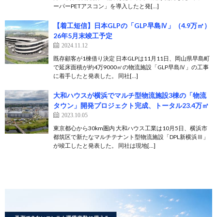
ーパーPETアスコン」を導入したと発[…]
【着工短信】日本GLPの「GLP早島Ⅳ」（4.9万㎡）
26年5月末竣工予定
2024.11.12
既存顧客が1棟借り決定 日本GLPは11月11日、岡山県早島町
で延床面積が約4万9000㎡の物流施設「GLP早島Ⅳ」の工事
に着手したと発表した。 同社[…]
大和ハウスが横浜でマルチ型物流施設3棟の「物流
タウン」開発プロジェクト完成、トータル23.4万㎡
2023.10.05
東京都心から30km圏内 大和ハウス工業は10月5日、横浜市
都筑区で新たなマルチテナント型物流施設「DPL新横浜Ⅲ」
が竣工したと発表した。 同社は現地[…]