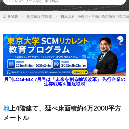
プレスリリースなど
,
物流施設
物流施設/不動産
日本GLP、神奈川・平塚の物流施設で着工
HOME
月刊LOGI-BIZ 7月号は「未来を創る輸送改革」 先行企業の
生存戦略を徹底取材
地上4階建て、延べ床面積約4万2000平方
メートル