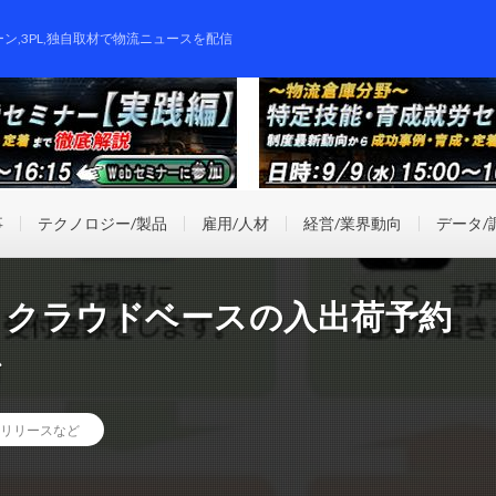
ーン,3PL,独自取材で物流ニュースを配信
事
テクノロジー/製品
雇用/人材
経営/業界動向
データ/
、クラウドベースの入出荷予約
始
リリースなど