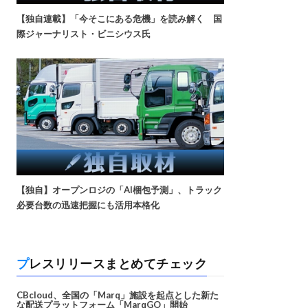
【独自連載】「今そこにある危機」を読み解く 国
際ジャーナリスト・ビニシウス氏
【独自】オープンロジの「AI梱包予測」、トラック
必要台数の迅速把握にも活用本格化
プレスリリースまとめてチェック
CBcloud、全国の「Marq」施設を起点とした新た
な配送プラットフォーム「MarqGO」開始