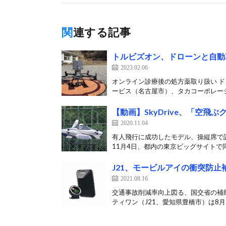
関連する記事
トルビズオン、ドローンと自動
2023.02.06
オンライン診療後の処方薬取り扱い 
ービス（名古屋市）、タカコーポレーシ
【動画】SkyDrive、「空
2020.11.04
有人飛行に成功したモデル、操縦席で記念
11月4日、都内の東京ビッグサイトで同
J21、モービルアイの衝突防
2021.08.16
交通事故削減率向上図る、国交省の補
ティワン（J21、愛知県豊橋市）は8月1