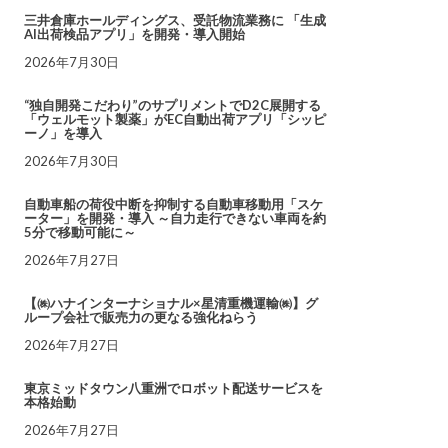
三井倉庫ホールディングス、受託物流業務に 「生成
AI出荷検品アプリ」を開発・導入開始
2026年7月30日
“独自開発こだわり”のサプリメントでD2C展開する
「ウェルモット製薬」がEC自動出荷アプリ「シッピ
ーノ」を導入
2026年7月30日
自動車船の荷役中断を抑制する自動車移動用「スケ
ーター」を開発・導入 ～自力走行できない車両を約
5分で移動可能に～
2026年7月27日
【㈱ハナインターナショナル×星清重機運輸㈱】グ
ループ会社で販売力の更なる強化ねらう
2026年7月27日
東京ミッドタウン八重洲でロボット配送サービスを
本格始動
2026年7月27日