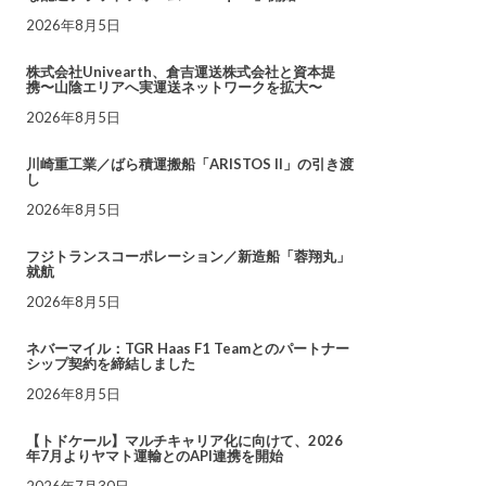
2026年8月5日
株式会社Univearth、倉吉運送株式会社と資本提
携〜山陰エリアへ実運送ネットワークを拡大〜
2026年8月5日
川崎重工業／ばら積運搬船「ARISTOS II」の引き渡
し
2026年8月5日
フジトランスコーポレーション／新造船「蓉翔丸」
就航
2026年8月5日
ネバーマイル：TGR Haas F1 Teamとのパートナー
シップ契約を締結しました
2026年8月5日
【トドケール】マルチキャリア化に向けて、2026
年7月よりヤマト運輸とのAPI連携を開始
2026年7月30日