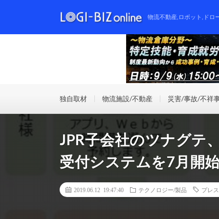
物流不動産,ロボット,ドロ
独自取材
物流施設/不動産
災害/事故/不祥
JPR子会社のツナグテ
受付システムを7月開
2019.06.12 19:47:40
テクノロジー/製品
プレス