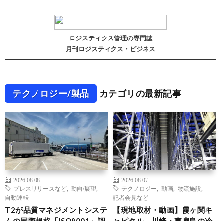
ロジスティクス管理の専門誌
月刊ロジスティクス・ビジネス
テクノロジー/製品
カテゴリの最新記事
2026.08.08
2026.08.07
プレスリリースなど
,
動向/展望
,
テクノロジー
,
動画
,
物流施設
,
自動運転
記者会見など
T2が品質マネジメントシステ
【現地取材・動画】霞ヶ関キ
ムの国際規格「ISO9001」認
ャピタル、川崎・東扇島の冷