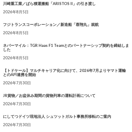
川崎重工業／ばら積運搬船「ARISTOS II」の引き渡し
2026年8月5日
フジトランスコーポレーション／新造船「蓉翔丸」就航
2026年8月5日
ネバーマイル：TGR Haas F1 Teamとのパートナーシップ契約を締結しま
した
2026年8月5日
【トドケール】マルチキャリア化に向けて、2026年7月よりヤマト運輸
とのAPI連携を開始
2026年7月30日
JR貨物／お盆休み期間の貨物列車の運転計画について
2026年7月30日
にしてつドイツ現地法人 シュツットガルト事務所移転のご案内
2026年7月30日