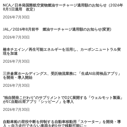
NCA／日本発国際航空貨物燃油サーチャージ適用額のお知らせ（2026年
8月1日適用 改定）
2026年7月30日
JAL／2026年8月前半 燃油サーチャージ適用額のお知らせ(変更)
2026年7月30日
椿本チエイン／再生可能エネルギーを活用し、カーボンニュートラル実
現を加速
2026年7月30日
三井倉庫ホールディングス、受託物流業務に 「生成AI出荷検品アプリ」
を開発・導入開始
2026年7月30日
“独自開発こだわり”のサプリメントでD2C展開する「ウェルモット製薬」
がEC自動出荷アプリ「シッピーノ」を導入
2026年7月30日
自動車船の荷役中断を抑制する自動車移動用「スケーター」を開発・導
入 ～自力走行できない車両を約5分で移動可能に～