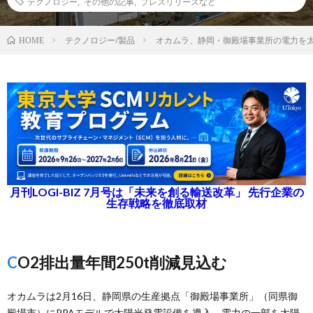
テクノロジー
,
その他の記事
,
プレスリリースなど
テクノロジー/製品
オカムラ、静岡・御殿場事業所の電力を
HOME
月刊LOGI-BIZ 7月号は「未来を創る輸送改革」 先行企業の
生存戦略を徹底取材
CO2排出量年間250t削減見込む
オカムラは2月16日、静岡県の生産拠点「御殿場事業所」（同県御
殿場市）にPPAモデルで太陽光発電設備を導入、電力の一部を太陽