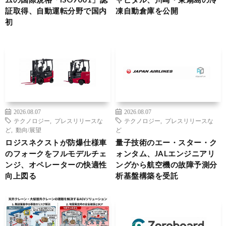
証取得、自動運転分野で国内
凍自動倉庫を公開
初
2026.08.07
2026.08.07
テクノロジー
,
プレスリリースな
テクノロジー
,
プレスリリースな
ど
,
動向/展望
ど
ロジスネクストが防爆仕様車
量子技術のエー・スター・ク
のフォークをフルモデルチェ
ォンタム、JALエンジニアリ
ンジ、オペレーターの快適性
ングから航空機の故障予測分
向上図る
析基盤構築を受託