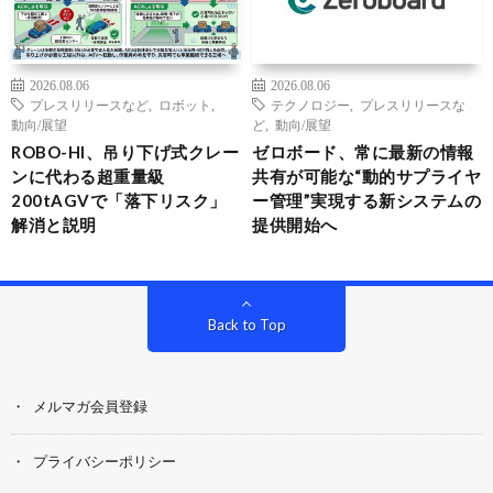
2026.08.06
2026.08.06
プレスリリースなど
,
ロボット
,
テクノロジー
,
プレスリリースな
動向/展望
ど
,
動向/展望
ROBO-HI、吊り下げ式クレー
ゼロボード、常に最新の情報
ンに代わる超重量級
共有が可能な“動的サプライヤ
200tAGVで「落下リスク」
ー管理”実現する新システムの
解消と説明
提供開始へ
Back to Top
メルマガ会員登録
プライバシーポリシー