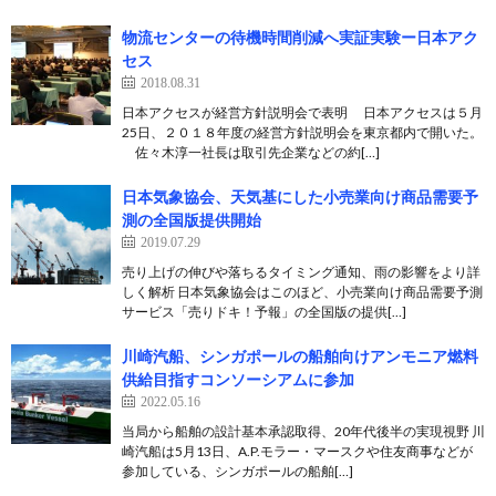
物流センターの待機時間削減へ実証実験ー日本アク
セス
2018.08.31
日本アクセスが経営方針説明会で表明 日本アクセスは５月
25日、２０１８年度の経営方針説明会を東京都内で開いた。
佐々木淳一社長は取引先企業などの約[…]
日本気象協会、天気基にした小売業向け商品需要予
測の全国版提供開始
2019.07.29
売り上げの伸びや落ちるタイミング通知、雨の影響をより詳
しく解析 日本気象協会はこのほど、小売業向け商品需要予測
サービス「売りドキ！予報」の全国版の提供[…]
川崎汽船、シンガポールの船舶向けアンモニア燃料
供給目指すコンソーシアムに参加
2022.05.16
当局から船舶の設計基本承認取得、20年代後半の実現視野 川
崎汽船は5月13日、A.P.モラー・マースクや住友商事などが
参加している、シンガポールの船舶[…]