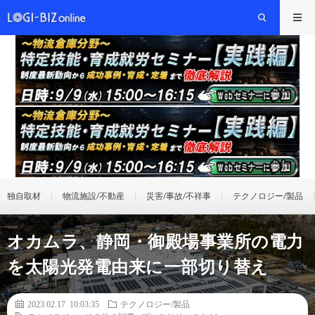
独自取材
物流施設/不動産
災害/事故/不祥事
テクノロジー/製品
オカムラ、静岡・御殿場事業所の電力
を太陽光発電由来に一部切り替え
2023.02.17 10:03:35
テクノロジー/製品