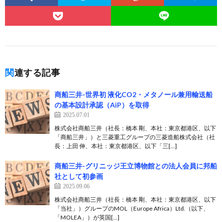
関連する記事
商船三井-世界初 液化CO2・メタノール兼用輸送船
の基本設計承認（AiP）を取得
2025.07.01
株式会社商船三井（社長：橋本 剛、本社：東京都港区、以下
「商船三井」）と三菱重工グループの三菱造船株式会社（社
長：上田 伸、本社：東京都港区、以下「三[…]
商船三井-グリニッジ王立博物館との法人会員に邦船
社として初参画
2025.09.06
株式会社商船三井（社長：橋本 剛、本社：東京都港区、以下
「当社」）グループのMOL（Europe Africa）Ltd.（以下、
「MOLEA」）が英国[…]