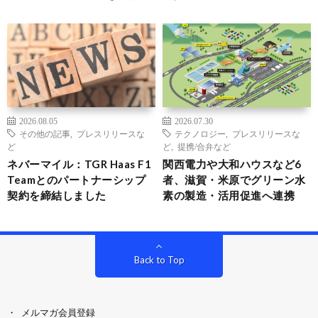
2026.08.05
2026.07.30
その他の記事
,
プレスリリースな
テクノロジー
,
プレスリリースな
ど
ど
,
提携/合弁など
ネバーマイル：TGR Haas F1
関西電力や大和ハウスなど6
Teamとのパートナーシップ
者、滋賀・米原でグリーン水
契約を締結しました
素の製造・活用促進へ連携
Back to Top
メルマガ会員登録