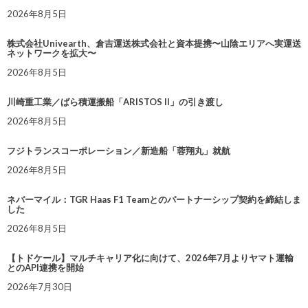
2026年8月5日
株式会社Univearth、倉吉運送株式会社と資本提携〜山陰エリアへ実運送
ネットワークを拡大〜
2026年8月5日
川崎重工業／ばら積運搬船「ARISTOS II」の引き渡し
2026年8月5日
フジトランスコーポレーション／新造船「蓉翔丸」就航
2026年8月5日
ネバーマイル：TGR Haas F1 Teamとのパートナーシップ契約を締結しま
した
2026年8月5日
【トドケール】マルチキャリア化に向けて、2026年7月よりヤマト運輸
とのAPI連携を開始
2026年7月30日