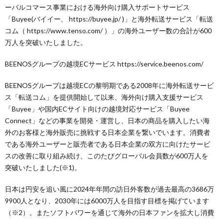
ーバルコマース事業における海外向け購入サポートサービス
「Buyee(バイイー、 https://buyee.jp/ )」と海外転送サービス「転送
コム（ https://www.tenso.com/ ）」の海外ユーザー数の合計が600
万人を突破いたしました。
BEENOSグループの越境ECサービス https://service.beenos.com/
BEENOSグループは越境ECの黎明期である2008年に海外転送サービ
ス「転送コム」を提供開始して以来、海外向け購入支援サービス
「Buyee」や国内ECサイト向けの越境対応サービス「Buyee
Connect」などの事業を開発・運営し、日本の商品を購入したい海
外のお客様と海外販売に挑戦する日本企業を繋いでいます。消費者
である海外ユーザーと販売者である日本企業の双方に向けたサービ
スの改善に取り組み続け、このたびグローバル会員数が600万人を
突破いたしました(※1)。
日本は円安を追い風に2024年年間の訪日外客数が過去最高の3686万
9900人となり、2030年には6000万人を目指す目標を掲げています
（※2）。またソフトパワーを通じて海外の日本ファンを拡大し消費