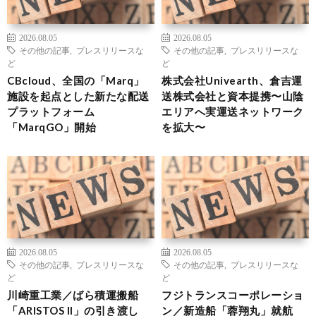
2026.08.05
2026.08.05
その他の記事
,
プレスリリースな
その他の記事
,
プレスリリースな
ど
ど
CBcloud、全国の「Marq」
株式会社Univearth、倉吉運
施設を起点とした新たな配送
送株式会社と資本提携〜山陰
プラットフォーム
エリアへ実運送ネットワーク
「MarqGO」開始
を拡大〜
2026.08.05
2026.08.05
その他の記事
,
プレスリリースな
その他の記事
,
プレスリリースな
ど
ど
川崎重工業／ばら積運搬船
フジトランスコーポレーショ
「ARISTOS II」の引き渡し
ン／新造船「蓉翔丸」就航