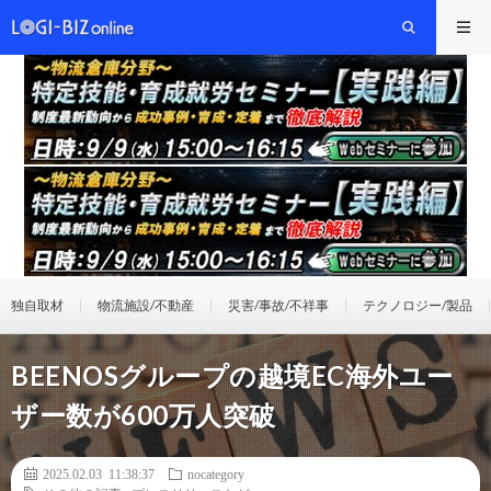
独自取材
物流施設/不動産
災害/事故/不祥事
テクノロジー/製品
BEENOSグループの越境EC海外ユー
ザー数が600万人突破
2025.02.03 11:38:37
nocategory