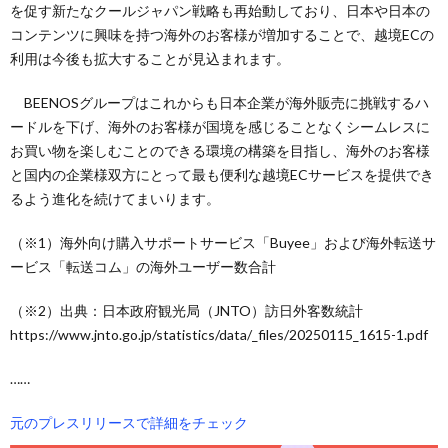
を促す新たなクールジャパン戦略も再始動しており、日本や日本の
コンテンツに興味を持つ海外のお客様が増加することで、越境ECの
利用は今後も拡大することが見込まれます。
BEENOSグループはこれからも日本企業が海外販売に挑戦するハ
ードルを下げ、海外のお客様が国境を感じることなくシームレスに
お買い物を楽しむことのできる環境の構築を目指し、海外のお客様
と国内の企業様双方にとって最も便利な越境ECサービスを提供でき
るよう進化を続けてまいります。
（※1）海外向け購入サポートサービス「Buyee」および海外転送サ
ービス「転送コム」の海外ユーザー数合計
（※2）出典：日本政府観光局（JNTO）訪日外客数統計
https://www.jnto.go.jp/statistics/data/_files/20250115_1615-1.pdf
……
元のプレスリリースで詳細をチェック