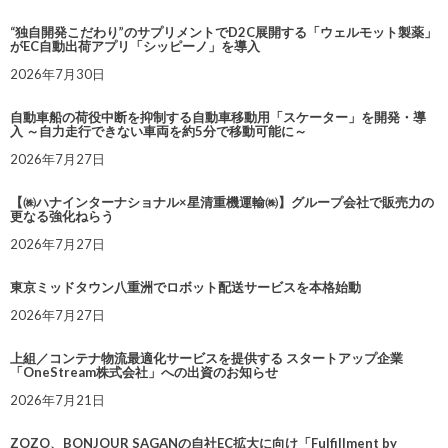
“独自開発こだわり”のサプリメントでD2C展開する「ウェルモット製薬」
がEC自動出荷アプリ「シッピーノ」を導入
2026年7月30日
自動車船の荷役中断を抑制する自動車移動用「スケーター」を開発・導
入 ～自力走行できない車両を約5分で移動可能に～
2026年7月27日
【㈱ハナインターナショナル×星清重機運輸㈱】グループ会社で販売力の
更なる強化ねらう
2026年7月27日
東京ミッドタウン八重洲でロボット配送サービスを本格始動
2026年7月27日
上組／コンテナ物流最適化サービスを提供する スタートアップ企業
「OneStream株式会社」への出資のお知らせ
2026年7月21日
ZOZO、BONJOUR SAGANの自社EC拡大に向け「Fulfillment by