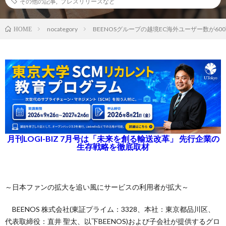
その他の記事
,
プレスリリースなど
nocategory
BEENOSグループの越境EC海外ユーザー数が60
HOME
月刊LOGI-BIZ 7月号は「未来を創る輸送改革」 先行企業の
生存戦略を徹底取材
～日本ファンの拡大を追い風にサービスの利用者が拡大～
BEENOS 株式会社(東証プライム：3328、本社：東京都品川区、
代表取締役：直井 聖太、以下BEENOS)および子会社が提供するグロ